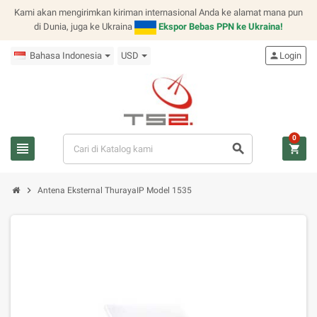
Kami akan mengirimkan kiriman internasional Anda ke alamat mana pun
di Dunia, juga ke Ukraina
Ekspor Bebas PPN ke Ukraina!
Bahasa Indonesia
USD
person
Login
0
view_headline
search
shopping_cart
chevron_right
Antena Eksternal ThurayaIP Model 1535