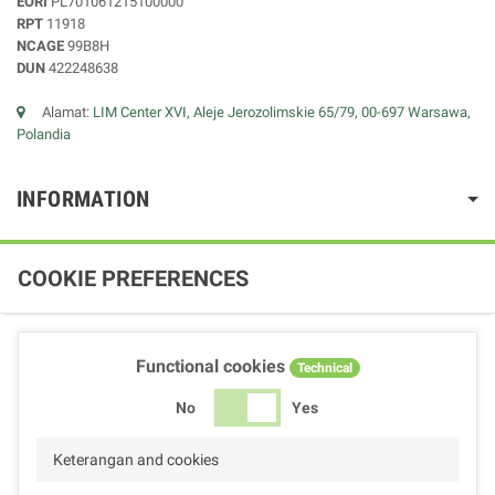
EORI
PL701061215100000
RPT
11918
NCAGE
99B8H
DUN
422248638
Alamat:
LIM Center XVI, Aleje Jerozolimskie 65/79, 00-697 Warsawa,
Polandia
INFORMATION
COOKIE PREFERENCES
Functional cookies
Technical
No
Yes
Keterangan and cookies