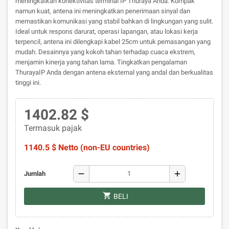
meningkatkan konektivitas terminal IP Thuraya Anda. Kompak
namun kuat, antena ini meningkatkan penerimaan sinyal dan
memastikan komunikasi yang stabil bahkan di lingkungan yang sulit.
Ideal untuk respons darurat, operasi lapangan, atau lokasi kerja
terpencil, antena ini dilengkapi kabel 25cm untuk pemasangan yang
mudah. Desainnya yang kokoh tahan terhadap cuaca ekstrem,
menjamin kinerja yang tahan lama. Tingkatkan pengalaman
ThurayaIP Anda dengan antena eksternal yang andal dan berkualitas
tinggi ini.
1402.82 $
Termasuk pajak
1140.5 $ Netto (non-EU countries)
remove
add
Jumlah
shopping_cart
BELI