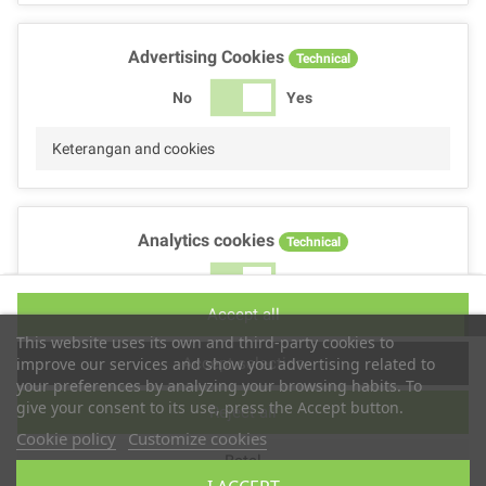
Advertising Cookies
Technical
No
Yes
Keterangan and cookies
Analytics cookies
Technical
No
Yes
Accept all
Keterangan and cookies
This website uses its own and third-party cookies to
Accept selection
improve our services and show you advertising related to
your preferences by analyzing your browsing habits. To
give your consent to its use, press the Accept button.
Reject all
Performance cookies
Technical
Cookie policy
Customize cookies
Batal
No
Yes