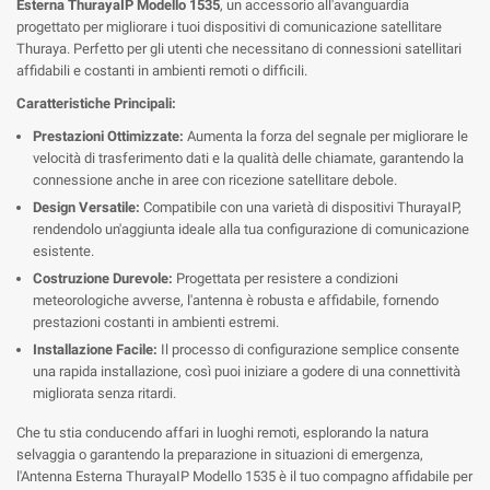
Esterna ThurayaIP Modello 1535
, un accessorio all'avanguardia
progettato per migliorare i tuoi dispositivi di comunicazione satellitare
Thuraya. Perfetto per gli utenti che necessitano di connessioni satellitari
affidabili e costanti in ambienti remoti o difficili.
Caratteristiche Principali:
Prestazioni Ottimizzate:
Aumenta la forza del segnale per migliorare le
velocità di trasferimento dati e la qualità delle chiamate, garantendo la
connessione anche in aree con ricezione satellitare debole.
Design Versatile:
Compatibile con una varietà di dispositivi ThurayaIP,
rendendolo un'aggiunta ideale alla tua configurazione di comunicazione
esistente.
Costruzione Durevole:
Progettata per resistere a condizioni
meteorologiche avverse, l'antenna è robusta e affidabile, fornendo
prestazioni costanti in ambienti estremi.
Installazione Facile:
Il processo di configurazione semplice consente
una rapida installazione, così puoi iniziare a godere di una connettività
migliorata senza ritardi.
Che tu stia conducendo affari in luoghi remoti, esplorando la natura
selvaggia o garantendo la preparazione in situazioni di emergenza,
l'Antenna Esterna ThurayaIP Modello 1535 è il tuo compagno affidabile per