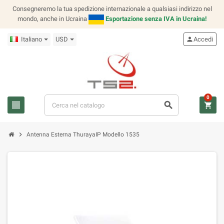
Consegneremo la tua spedizione internazionale a qualsiasi indirizzo nel
mondo, anche in Ucraina
Esportazione senza IVA in Ucraina!
Italiano
USD
person
Accedi
0
view_headline
search
shopping_cart
chevron_right
Antenna Esterna ThurayaIP Modello 1535