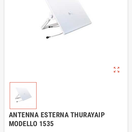
zoom_out_map
ANTENNA ESTERNA THURAYAIP
MODELLO 1535