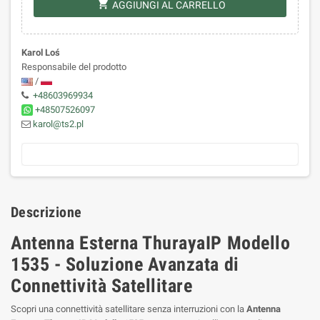
shopping_cart
AGGIUNGI AL CARRELLO
Karol Loś
Responsabile del prodotto
/
+48603969934
+48507526097
karol@ts2.pl
Descrizione
Antenna Esterna ThurayaIP Modello
1535 - Soluzione Avanzata di
Connettività Satellitare
Scopri una connettività satellitare senza interruzioni con la
Antenna