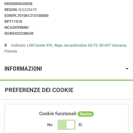
KRS0000635058
REGON
365328479
EORIPL701061215100000
RPT11918
NCAGE99B8H
DUNS422248638
Indirizzo:
LIM Center XVI, Aleje Jerozolimskie 65/79, 00-697 Varsavia,
Polonia
INFORMAZIONI
PREFERENZE DEI COOKIE
Cookie funzionali
Tecnico
No
Sì