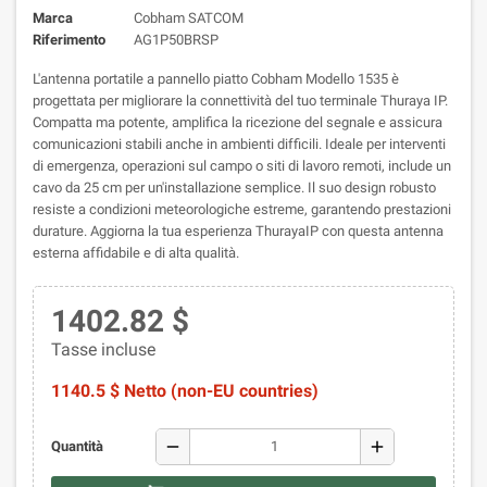
Marca
Cobham SATCOM
Riferimento
AG1P50BRSP
L'antenna portatile a pannello piatto Cobham Modello 1535 è
progettata per migliorare la connettività del tuo terminale Thuraya IP.
Compatta ma potente, amplifica la ricezione del segnale e assicura
comunicazioni stabili anche in ambienti difficili. Ideale per interventi
di emergenza, operazioni sul campo o siti di lavoro remoti, include un
cavo da 25 cm per un'installazione semplice. Il suo design robusto
resiste a condizioni meteorologiche estreme, garantendo prestazioni
durature. Aggiorna la tua esperienza ThurayaIP con questa antenna
esterna affidabile e di alta qualità.
1402.82 $
Tasse incluse
1140.5 $ Netto (non-EU countries)
remove
add
Quantità