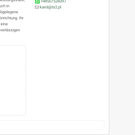
+48507526097
uch in
karol@ts2.pl
 abgelegene
inrichtung. Ihr
 eine
uverlässigen