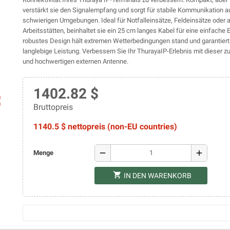
verstärkt sie den Signalempfang und sorgt für stabile Kommunikation a
schwierigen Umgebungen. Ideal für Notfalleinsätze, Feldeinsätze oder
Arbeitsstätten, beinhaltet sie ein 25 cm langes Kabel für eine einfache E
robustes Design hält extremen Wetterbedingungen stand und garantiert
langlebige Leistung. Verbessern Sie Ihr ThurayaIP-Erlebnis mit dieser z
und hochwertigen externen Antenne.
1402.82 $
ap
Bruttopreis
1140.5 $ nettopreis (non-EU countries)
remove
add
Menge
shopping_cart
IN DEN WARENKORB