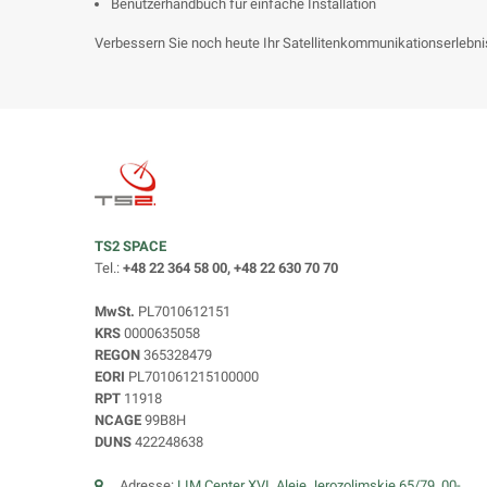
Benutzerhandbuch für einfache Installation
Verbessern Sie noch heute Ihr Satellitenkommunikationserlebnis
TS2 SPACE
Tel.:
+48 22 364 58 00, +48 22 630 70 70
MwSt.
PL7010612151
KRS
0000635058
REGON
365328479
EORI
PL701061215100000
RPT
11918
NCAGE
99B8H
DUNS
422248638
Adresse:
LIM Center XVI, Aleje Jerozolimskie 65/79, 00-