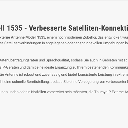
l 1535 - Verbesserte Satelliten-Konnekt
xterne Antenne Modell 1535
, einem hochmodernen Zubehör, das entwickelt wur
tente Satellitenverbindungen in abgelegenen oder anspruchsvollen Umgebungen b
 Datenübertragungsraten und Sprachqualität, sodass Sie auch in Gebieten mit 
ayaIP-Geräten und damit eine ideale Ergänzung zu Ihrem bestehenden Kommunik
ie Antenne ist robust und zuverlässig und bietet konsistente Leistung in ext
t eine schnelle Bereitstellung, sodass Sie ohne Verzögerung von verbesserter K
r erkunden oder in Notfällen vorbereitet sein möchten, die ThurayaIP Externe An