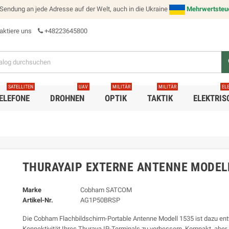
e Sendung an jede Adresse auf der Welt, auch in die Ukraine
Mehrwertsteuer
aktiere uns
+48223645800
s
SATELLITEN
UAV
MILITÄR
MILITÄR
EL
ELEFONE
DROHNEN
OPTIK
TAKTIK
ELEKTRIS
THURAYAIP EXTERNE ANTENNE MODEL
Marke
Cobham SATCOM
Artikel-Nr.
AG1P50BRSP
Die Cobham Flachbildschirm-Portable Antenne Modell 1535 ist dazu entw
Konnektivität Ihres Thuraya IP-Terminals zu verbessern. Kompakt, aber 