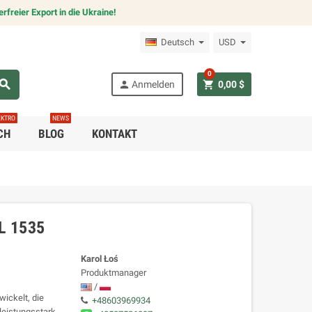
freier Export in die Ukraine!
Deutsch
USD
0
earch
person
shopping_cart
Anmelden
0,00 $
EKTRO
NEWS
CH
BLOG
KONTAKT
L 1535
Karol Łoś
Produktmanager
/
ickelt, die
+48603969934
leistungsstark,