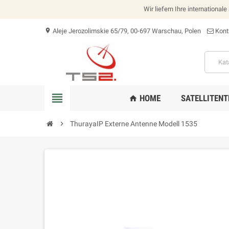
Wir liefern Ihre international
Aleje Jerozolimskie 65/79, 00-697 Warschau, Polen
Kont
location_on
view_headline
HOME
SATELLITENT
home
chevron_right
ThurayaIP Externe Antenne Modell 1535