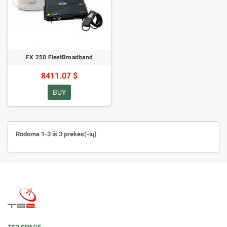
FX 250 FleetBroadband
8411.07 $
BUY
Rodoma 1-3 iš 3 prekės(-ių)