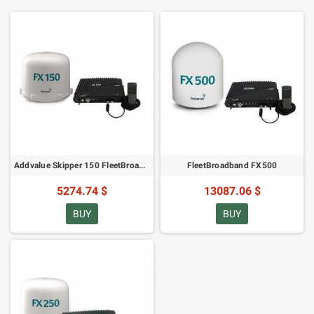
Addvalue Skipper 150 FleetBroadband
FleetBroadband FX500
5274.74 $
13087.06 $
BUY
BUY