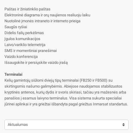
Paštas ir žiniatinklio paštas
Elektroninė diagrama ir orų naujienos realiuoju laiku
Nuotolinė įmonės intraneto ir interneto prieiga
Saugūs ryšiai
Didelis failų perkėlimas
Įgulos komunikacijos
Laivo/variklio telemetrija
SMS ir momentiniai pranešimai
Vaizdo konferencija
Išsaugokite ir persiųskite vaizdo įrašą
Terminalai
Kelių gamintojų siūlomi dviejų tipų terminalai (FB250 ir FB500) su
skirtingomis našumo galimybėmis. Abiejose naudojamos stabilizuotos
kryptinės antenos, kurių dydis ir svoris skiriasi, tačiau yra mažesnės arba
panašios į esamus laivyno terminalus. Visa sistema sukurta specialiai
jūrinei aplinkai ir yra griežtai išbandyta pagal griežtus Inmarsat standartus.
Aktualumas