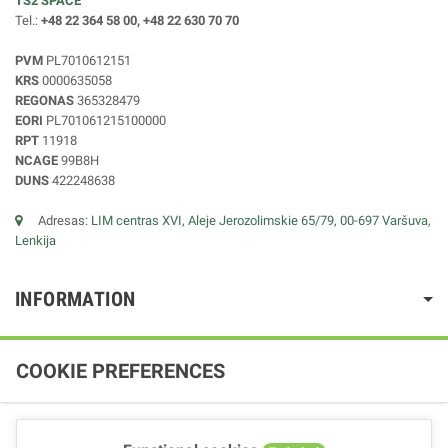
TS2 SPACE
Tel.:
+48 22 364 58 00, +48 22 630 70 70
PVM
PL7010612151
KRS
0000635058
REGONAS
365328479
EORI
PL701061215100000
RPT
11918
NCAGE
99B8H
DUNS
422248638
Adresas:
LIM centras XVI, Aleje Jerozolimskie 65/79, 00-697 Varšuva,
Lenkija
INFORMATION
COOKIE PREFERENCES