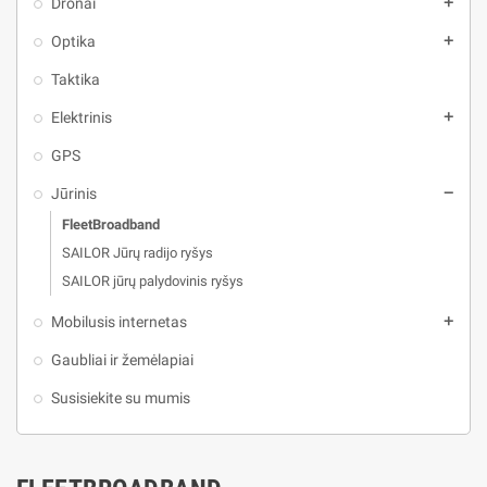
Dronai
add
Optika
add
Taktika
Elektrinis
add
GPS
Jūrinis
remove
FleetBroadband
SAILOR Jūrų radijo ryšys
SAILOR jūrų palydovinis ryšys
Mobilusis internetas
add
Gaubliai ir žemėlapiai
Susisiekite su mumis