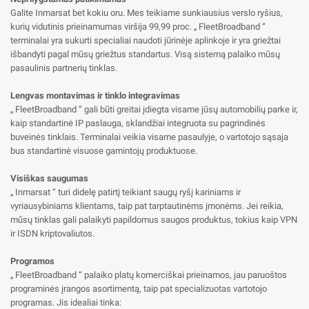
Galite Inmarsat bet kokiu oru. Mes teikiame sunkiausius verslo ryšius,
kurių vidutinis prieinamumas viršija 99,99 proc. „ FleetBroadband “
terminalai yra sukurti specialiai naudoti jūrinėje aplinkoje ir yra griežtai
išbandyti pagal mūsų griežtus standartus. Visą sistemą palaiko mūsų
pasaulinis partnerių tinklas.
Lengvas montavimas ir tinklo integravimas
„ FleetBroadband “ gali būti greitai įdiegta visame jūsų automobilių parke ir,
kaip standartinė IP paslauga, sklandžiai integruota su pagrindinės
buveinės tinklais. Terminalai veikia visame pasaulyje, o vartotojo sąsaja
bus standartinė visuose gamintojų produktuose.
Visiškas saugumas
„ Inmarsat “ turi didelę patirtį teikiant saugų ryšį kariniams ir
vyriausybiniams klientams, taip pat tarptautinėms įmonėms. Jei reikia,
mūsų tinklas gali palaikyti papildomus saugos produktus, tokius kaip VPN
ir ISDN kriptovaliutos.
Programos
„ FleetBroadband “ palaiko platų komerciškai prieinamos, jau paruoštos
programinės įrangos asortimentą, taip pat specializuotas vartotojo
programas. Jis idealiai tinka: