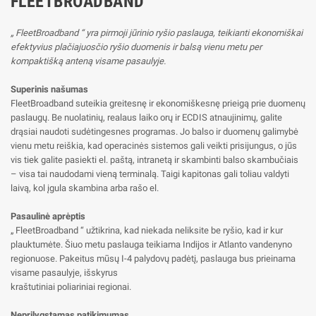
FLEETBROADBAND
„ FleetBroadband “ yra pirmoji jūrinio ryšio paslauga, teikianti ekonomiškai
efektyvius plačiajuosčio ryšio duomenis ir balsą vienu metu per
kompaktišką anteną visame pasaulyje.
Superinis našumas
FleetBroadband suteikia greitesnę ir ekonomiškesnę prieigą prie duomenų
paslaugų. Be nuolatinių, realaus laiko orų ir ECDIS atnaujinimų, galite
drąsiai naudoti sudėtingesnes programas. Jo balso ir duomenų galimybė
vienu metu reiškia, kad operacinės sistemos gali veikti prisijungus, o jūs
vis tiek galite pasiekti el. paštą, intranetą ir skambinti balso skambučiais
– visa tai naudodami vieną terminalą. Taigi kapitonas gali toliau valdyti
laivą, kol įgula skambina arba rašo el.
Pasaulinė aprėptis
„ FleetBroadband “ užtikrina, kad niekada neliksite be ryšio, kad ir kur
plauktumėte. Šiuo metu paslauga teikiama Indijos ir Atlanto vandenyno
regionuose. Pakeitus mūsų I-4 palydovų padėtį, paslauga bus prieinama
visame pasaulyje, išskyrus
kraštutiniai poliariniai regionai.
Neprilygstamas patikimumas