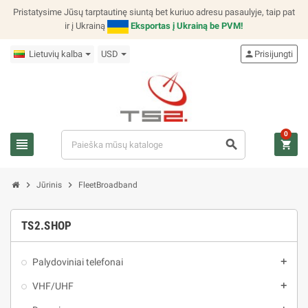
Pristatysime Jūsų tarptautinę siuntą bet kuriuo adresu pasaulyje, taip pat
ir į Ukrainą
Eksportas į Ukrainą be PVM!
Lietuvių kalba
USD
person
Prisijungti
0
view_headline
search
shopping_cart
chevron_right
chevron_right
Jūrinis
FleetBroadband
TS2.SHOP
Palydoviniai telefonai
add
VHF/UHF
add