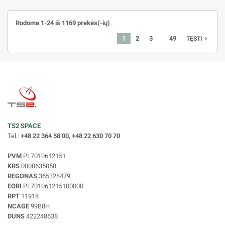
Rodoma 1-24 iš 1169 prekės(-ių)
…
1
2
3
49
navigate_next
TĘSTI
TS2 SPACE
Tel.:
+48 22 364 58 00, +48 22 630 70 70
PVM
PL7010612151
KRS
0000635058
REGONAS
365328479
EORI
PL701061215100000
RPT
11918
NCAGE
99B8H
DUNS
422248638