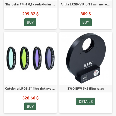
Sharpstar F/4,4 0,8x reduktorius 94 EDPH
Antlia LRGB-V Pro 31 mm nemontuojamas
299.32 $
309 $
BUY
BUY
Optolong LRGB 2" filtrų rinkinys (SKU: OPL-LRGB-2)
ZWO EFW 5x2 filtrų ratas
326.66 $
DETAILS
BUY