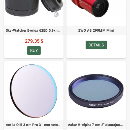
Sky-Watcher Evolux 62ED 0,9x reduktorius / korektorius
ZWO ASI290MM Mini
279.35 $
DETAILS
BUY
Antlia OIII 3 nm Pro 31 mm nemontuojamas siaurajuostis filtras
Askar H-Alpha 7 nm 2" siaurajuostis filtras