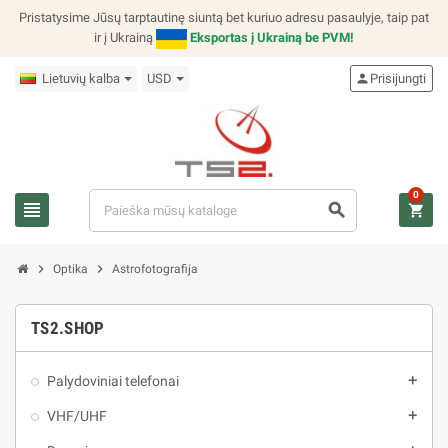
Pristatysime Jūsų tarptautinę siuntą bet kuriuo adresu pasaulyje, taip pat
ir į Ukrainą
Eksportas į Ukrainą be PVM!
Lietuvių kalba
USD
person
Prisijungti
0
view_headline
search
shopping_cart
chevron_right
chevron_right
Optika
Astrofotografija
TS2.SHOP
Palydoviniai telefonai
add
VHF/UHF
add