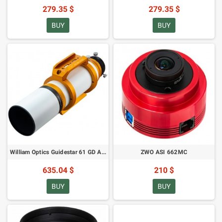
279.35 $
279.35 $
BUY
BUY
William Optics Guidestar 61 GD APO (M-GS61-GD)
ZWO ASI 662MC
635.04 $
210 $
BUY
BUY