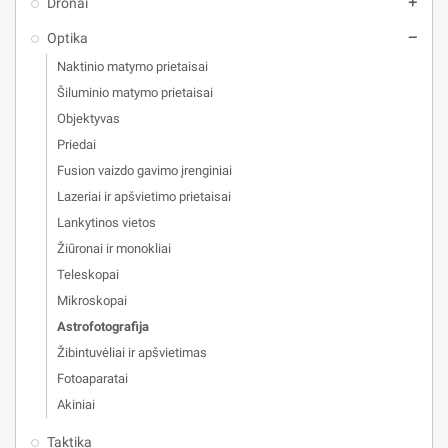
Dronai
add
Optika
remove
Naktinio matymo prietaisai
Šiluminio matymo prietaisai
Objektyvas
Priedai
Fusion vaizdo gavimo įrenginiai
Lazeriai ir apšvietimo prietaisai
Lankytinos vietos
Žiūronai ir monokliai
Teleskopai
Mikroskopai
Astrofotografija
Žibintuvėliai ir apšvietimas
Fotoaparatai
Akiniai
Taktika