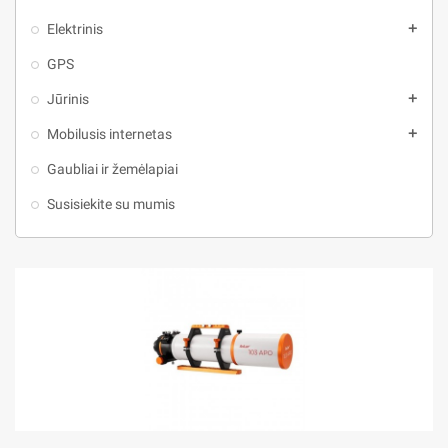
Elektrinis
add
GPS
Jūrinis
add
Mobilusis internetas
add
Gaubliai ir žemėlapiai
Susisiekite su mumis