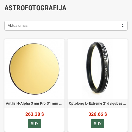
ASTROFOTOGRAFIJA
Aktualumas
Antlia H-Alpha 3 nm Pro 31 mm nesumontuotas siaurajuostis filtras
Optolong L-Extreme 2" dvigubas juostinis filtras
263.38 $
326.66 $
BUY
BUY