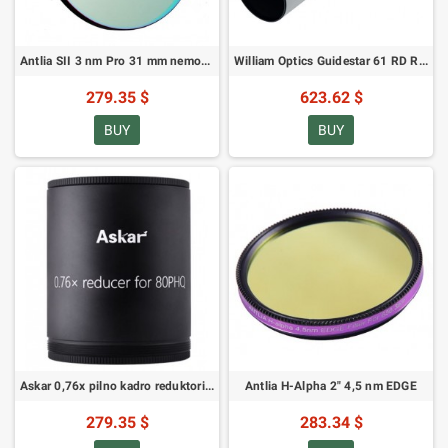
Antlia SII 3 nm Pro 31 mm nemontuojamas siaurajuostis filtras
William Optics Guidestar 61 RD Raudonas APO (M-GS61-RD)
279.35 $
623.62 $
BUY
BUY
Askar 0,76x pilno kadro reduktorius Askar 80 PHQ
Antlia H-Alpha 2" 4,5 nm EDGE
279.35 $
283.34 $