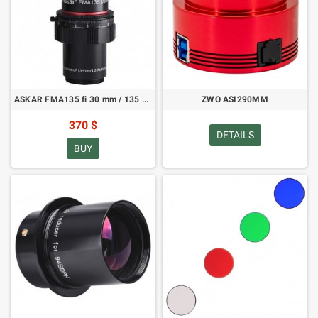
ASKAR FMA135 fi 30 mm / 135 mm f/4,5 APO astrografas / teleobjektyvas / gidas / kelioninis teleskopas (SKU: FMA135)
ZWO ASI290MM
370 $
DETAILS
BUY