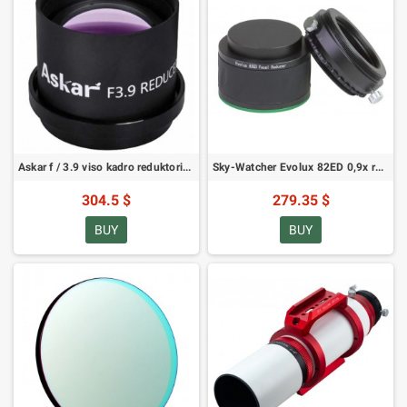
Askar f / 3.9 viso kadro reduktorius FRA400 / FRA500 lauko lyginimo astrografui (SKU: ASRED72)
Sky-Watcher Evolux 82ED 0,9x reduktorius / korektorius
304.5 $
279.35 $
BUY
BUY