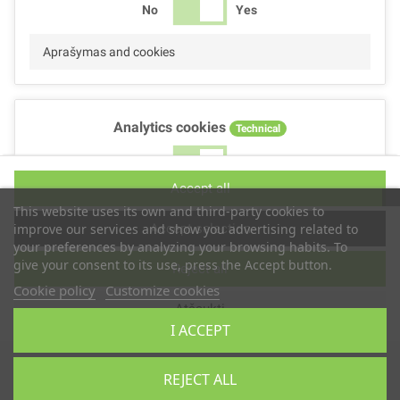
No
Yes
Aprašymas and cookies
Analytics cookies
Technical
No
Yes
Accept all
Aprašymas and cookies
This website uses its own and third-party cookies to
Accept selection
improve our services and show you advertising related to
your preferences by analyzing your browsing habits. To
give your consent to its use, press the Accept button.
Reject all
Performance cookies
Technical
Cookie policy
Customize cookies
Atšaukti
No
Yes
I ACCEPT
Aprašymas
Autoriaus teisės © 2019
TS2 SPACE
REJECT ALL