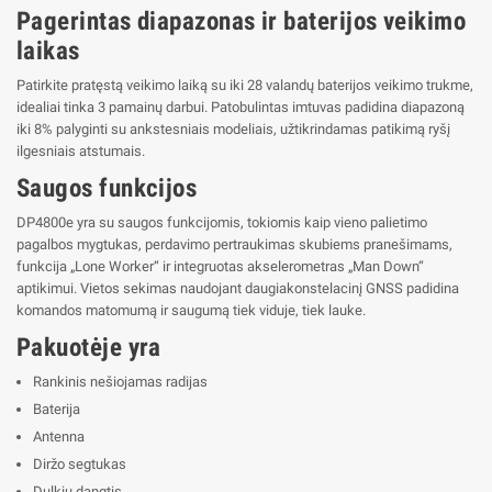
Pagerintas diapazonas ir baterijos veikimo
laikas
Patirkite pratęstą veikimo laiką su iki 28 valandų baterijos veikimo trukme,
idealiai tinka 3 pamainų darbui. Patobulintas imtuvas padidina diapazoną
iki 8% palyginti su ankstesniais modeliais, užtikrindamas patikimą ryšį
ilgesniais atstumais.
Saugos funkcijos
DP4800e yra su saugos funkcijomis, tokiomis kaip vieno palietimo
pagalbos mygtukas, perdavimo pertraukimas skubiems pranešimams,
funkcija „Lone Worker“ ir integruotas akselerometras „Man Down“
aptikimui. Vietos sekimas naudojant daugiakonstelacinį GNSS padidina
komandos matomumą ir saugumą tiek viduje, tiek lauke.
Pakuotėje yra
Rankinis nešiojamas radijas
Baterija
Antenna
Diržo segtukas
Dulkių dangtis