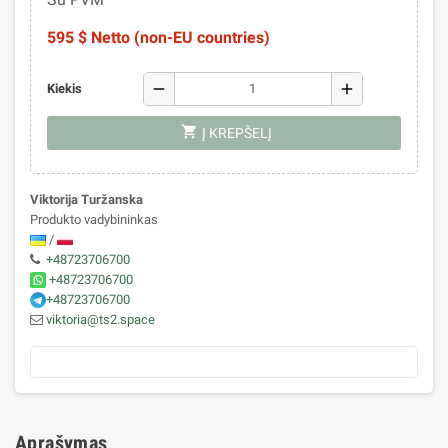
595 $ Netto (non-EU countries)
remove
add
Kiekis
shopping_cart
Į KREPŠELĮ
Viktorija Turžanska
Produkto vadybininkas
/
+48723706700
+48723706700
+48723706700
viktoria@ts2.space
Aprašymas