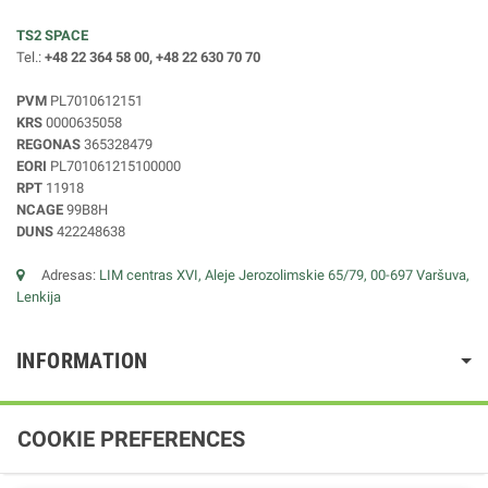
TS2 SPACE
Tel.:
+48 22 364 58 00, +48 22 630 70 70
PVM
PL7010612151
KRS
0000635058
REGONAS
365328479
EORI
PL701061215100000
RPT
11918
NCAGE
99B8H
DUNS
422248638
Adresas:
LIM centras XVI, Aleje Jerozolimskie 65/79, 00-697 Varšuva,
Lenkija
INFORMATION
COOKIE PREFERENCES