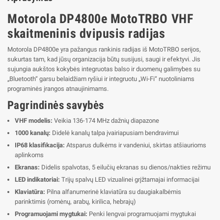
Motorola DP4800e MotoTRBO VHF
skaitmeninis dvipusis radijas
Motorola DP4800e yra pažangus rankinis radijas iš MotoTRBO serijos,
sukurtas tam, kad jūsų organizacija būtų susijusi, saugi ir efektyvi. Jis
sujungia aukštos kokybės integruotas balso ir duomenų galimybes su
„Bluetooth“ garsu belaidžiam ryšiui ir integruotu „Wi-Fi“ nuotoliniams
programinės įrangos atnaujinimams.
Pagrindinės savybės
VHF modelis:
Veikia 136-174 MHz dažnių diapazone
1000 kanalų:
Didelė kanalų talpa įvairiapusiam bendravimui
IP68 klasifikacija:
Atsparus dulkėms ir vandeniui, skirtas atšiaurioms
aplinkoms
Ekranas:
Didelis spalvotas, 5 eilučių ekranas su dienos/nakties režimu
LED indikatoriai:
Trijų spalvų LED vizualinei grįžtamajai informacijai
Klaviatūra:
Pilna alfanumerinė klaviatūra su daugiakalbėmis
parinktimis (romėnų, arabų, kirilica, hebrajų)
Programuojami mygtukai:
Penki lengvai programuojami mygtukai