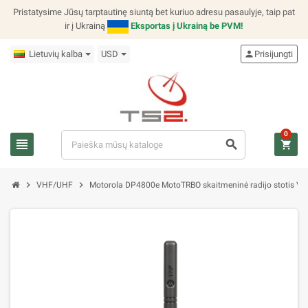
Pristatysime Jūsų tarptautinę siuntą bet kuriuo adresu pasaulyje, taip pat
ir į Ukrainą
Eksportas į Ukrainą be PVM!
Lietuvių kalba
USD
person
Prisijungti
0
view_headline
search
shopping_cart
chevron_right
chevron_right
VHF/UHF
Motorola DP4800e MotoTRBO skaitmeninė radijo stotis V