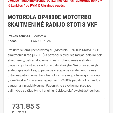
dvejopo naudojimo dronus, optiką, nešiojamus radiofonus be PVM
iš Lenkijos / be PVM iš Ukrainos pusės.
MOTOROLA DP4800E MOTOTRBO
SKAITMENINĖ RADIJO STOTIS VKF
Prekės ženklas
Motorola
Kodas
EAA93QPLM5
Patirkite sklandų bendravimą su „Motorola DP4800e MotoTRBO“
skaitmeniniu radiju VHF. Šis pažangus dvipusis radijas palaiko tiek
skaitmeninį, tiek analoginį režimus, užtikrindamas išskirtinį
diapazoną ir krištolo skaidrumo balso kokybę. Sukurtas atlaikyti
sudėtingas aplinkas, jo patvarus ir atsparus vandeniui dizainas
užtikrina patikimumą. Įrengtas tokiomis saugos funkcijomis kaip
„Lone Worker“ ir avariniai įspėjimai, DP4800e padidina komandos
saugumą ir produktyvumą. Pagerinkite savo komunikacijos
galimybes su šiuo tvirtu įrenginiu iš „Motorola“ „Mototrbo“ serijos.
731.85 $
Su PVM