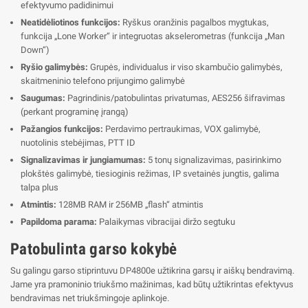
efektyvumo padidinimui
Neatidėliotinos funkcijos:
Ryškus oranžinis pagalbos mygtukas,
funkcija „Lone Worker“ ir integruotas akselerometras (funkcija „Man
Down“)
Ryšio galimybės:
Grupės, individualus ir viso skambučio galimybės,
skaitmeninio telefono prijungimo galimybė
Saugumas:
Pagrindinis/patobulintas privatumas, AES256 šifravimas
(perkant programinę įrangą)
Pažangios funkcijos:
Perdavimo pertraukimas, VOX galimybė,
nuotolinis stebėjimas, PTT ID
Signalizavimas ir jungiamumas:
5 tonų signalizavimas, pasirinkimo
plokštės galimybė, tiesioginis režimas, IP svetainės jungtis, galima
talpa plus
Atmintis:
128MB RAM ir 256MB „flash“ atmintis
Papildoma parama:
Palaikymas vibracijai diržo segtuku
Patobulinta garso kokybė
Su galingu garso stiprintuvu DP4800e užtikrina garsų ir aiškų bendravimą.
Jame yra pramoninio triukšmo mažinimas, kad būtų užtikrintas efektyvus
bendravimas net triukšmingoje aplinkoje.