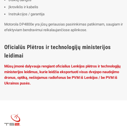
Įkroviklis ir kabelis
Instrukcijos / garantija
Motorola DP4800e yra jūsų geriausias pasirinkimas patikimam, saugiam ir
efektyviam bendravimui reikalaujančiose aplinkose.
Oficialūs Plėtros ir technologijų ministerijos
leidimai
Mūsų įmonė dalyvauja rengiant oficialius Lenkijos plėtros ir technologijų
ministerijos leidimus, kurie leidžia eksportuoti visus dvejopo naudojimo
dronus, optiką, nešiojamus radiofonus be PVM iš Lenkijos / be PVM iš
Ukrainos pusės.