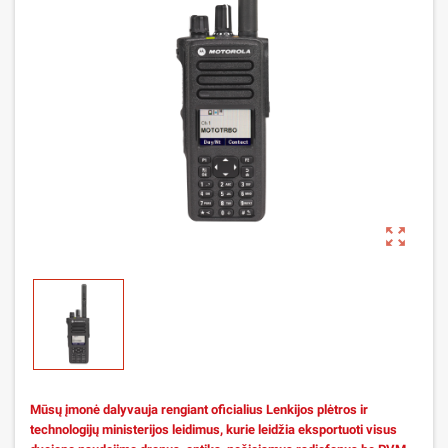
zoom_out_map
Mūsų įmonė dalyvauja rengiant oficialius Lenkijos plėtros ir
technologijų ministerijos leidimus, kurie leidžia eksportuoti visus