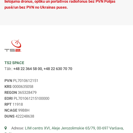
lietojuma dronus, optiku un portatīvos radiofonus bez PVN Polijas
pusē/un bez PVN no Ukrainas puses.
TS2 SPACE
Tālr.:
+48 22 364 58 00, +48 22 630 70 70
PVN
PL7010612151
KRS
0000635058
REGON
365328479
EORI
PL701061215100000
RPT
11918
NCAGE
99B8H
DUNS
422248638
Adrese:
LIM centrs XVI, Aleje Jerozolimskie 65/79, 00-697 Varšava,