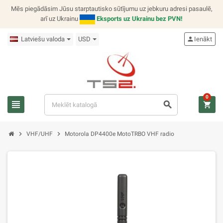
Mēs piegādāsim Jūsu starptautisko sūtījumu uz jebkuru adresi pasaulē,
arī uz Ukrainu
Eksports uz Ukrainu bez PVN!
Latviešu valoda
USD
person
Ienākt
0
view_headline
search
shopping_cart
chevron_right
chevron_right
VHF/UHF
Motorola DP4400e MotoTRBO VHF radio