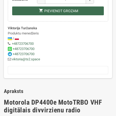
shopping_cart
PIEVIENOT GROZAM
Viktorija Turžanska
Produktu menedžeris
/
+48723706700
+48723706700
+48723706700
viktoria@ts2.space
Apraksts
Motorola DP4400e MotoTRBO VHF
digitālais divvirzienu radio