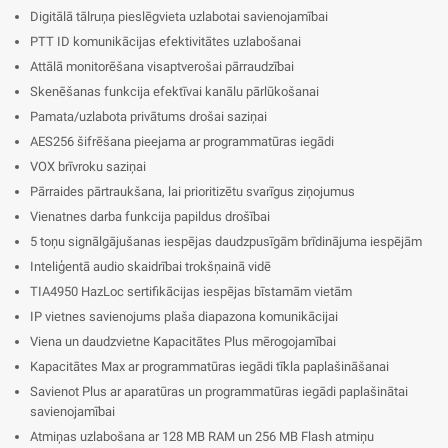
Digitālā tālruņa pieslēgvieta uzlabotai savienojamībai
PTT ID komunikācijas efektivitātes uzlabošanai
Attālā monitorēšana visaptverošai pārraudzībai
Skenēšanas funkcija efektīvai kanālu pārlūkošanai
Pamata/uzlabota privātums drošai saziņai
AES256 šifrēšana pieejama ar programmatūras iegādi
VOX brīvroku saziņai
Pārraides pārtraukšana, lai prioritizētu svarīgus ziņojumus
Vienatnes darba funkcija papildus drošībai
5 toņu signālgājušanas iespējas daudzpusīgām brīdinājuma iespējām
Inteliģentā audio skaidrībai trokšņainā vidē
TIA4950 HazLoc sertifikācijas iespējas bīstamām vietām
IP vietnes savienojums plaša diapazona komunikācijai
Viena un daudzvietne Kapacitātes Plus mērogojamībai
Kapacitātes Max ar programmatūras iegādi tīkla paplašināšanai
Savienot Plus ar aparatūras un programmatūras iegādi paplašinātai
savienojamībai
Atmiņas uzlabošana ar 128 MB RAM un 256 MB Flash atmiņu