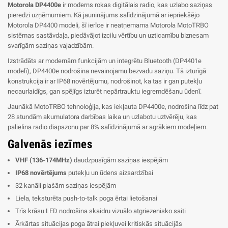
Motorola DP4400e
ir moderns rokas digitālais radio, kas uzlabo saziņas
pieredzi uzņēmumiem. Kā jauninājums salīdzinājumā ar iepriekšējo
Motorola DP4400 modeli, šī ierīce ir neatņemama Motorola MotoTRBO
sistēmas sastāvdaļa, piedāvājot izcilu vērtību un uzticamību biznesam
svarīgām saziņas vajadzībām.
Izstrādāts ar modernām funkcijām un integrētu Bluetooth (DP4401e
modelī), DP4400e nodrošina nevainojamu bezvadu saziņu. Tā izturīgā
konstrukcija ir ar IP68 novērtējumu, nodrošinot, ka tas ir gan putekļu
necaurlaidīgs, gan spējīgs izturēt nepārtrauktu iegremdēšanu ūdenī.
Jaunākā MotoTRBO tehnoloģija, kas iekļauta DP4400e, nodrošina līdz pat
28 stundām akumulatora darbības laika un uzlabotu uztvērēju, kas
palielina radio diapazonu par 8% salīdzinājumā ar agrākiem modeļiem.
Galvenās iezīmes
VHF (136-174MHz)
daudzpusīgām saziņas iespējām
IP68 novērtējums
putekļu un ūdens aizsardzībai
32 kanāli plašām saziņas iespējām
Liela, teksturēta push-to-talk poga ērtai lietošanai
Trīs krāsu LED nodrošina skaidru vizuālo atgriezenisko saiti
Ārkārtas situācijas poga ātrai piekļuvei kritiskās situācijās