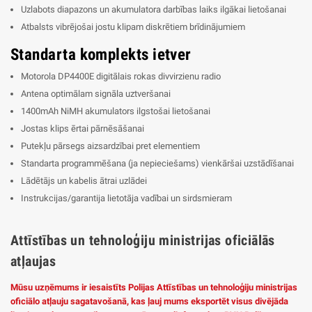
Uzlabots diapazons un akumulatora darbības laiks ilgākai lietošanai
Atbalsts vibrējošai jostu klipam diskrētiem brīdinājumiem
Standarta komplekts ietver
Motorola DP4400E digitālais rokas divvirzienu radio
Antena optimālam signāla uztveršanai
1400mAh NiMH akumulators ilgstošai lietošanai
Jostas klips ērtai pārnēsāšanai
Putekļu pārsegs aizsardzībai pret elementiem
Standarta programmēšana (ja nepieciešams) vienkāršai uzstādīšanai
Lādētājs un kabelis ātrai uzlādei
Instrukcijas/garantija lietotāja vadībai un sirdsmieram
Attīstības un tehnoloģiju ministrijas oficiālās
atļaujas
Mūsu uzņēmums ir iesaistīts Polijas Attīstības un tehnoloģiju ministrijas
oficiālo atļauju sagatavošanā, kas ļauj mums eksportēt visus divējāda