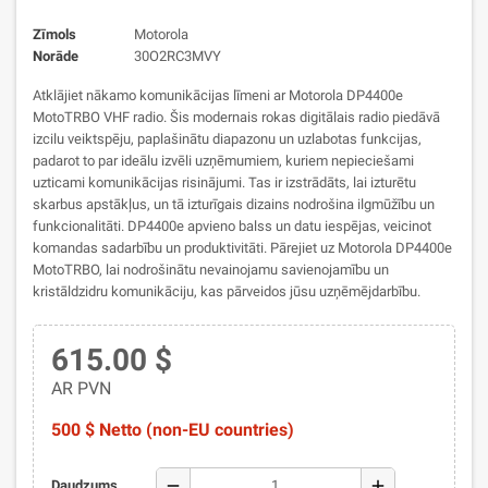
Zīmols
Motorola
Norāde
30O2RC3MVY
Atklājiet nākamo komunikācijas līmeni ar Motorola DP4400e
MotoTRBO VHF radio. Šis modernais rokas digitālais radio piedāvā
izcilu veiktspēju, paplašinātu diapazonu un uzlabotas funkcijas,
padarot to par ideālu izvēli uzņēmumiem, kuriem nepieciešami
uzticami komunikācijas risinājumi. Tas ir izstrādāts, lai izturētu
skarbus apstākļus, un tā izturīgais dizains nodrošina ilgmūžību un
funkcionalitāti. DP4400e apvieno balss un datu iespējas, veicinot
komandas sadarbību un produktivitāti. Pārejiet uz Motorola DP4400e
MotoTRBO, lai nodrošinātu nevainojamu savienojamību un
kristāldzidru komunikāciju, kas pārveidos jūsu uzņēmējdarbību.
615.00 $
AR PVN
500 $ Netto (non-EU countries)
remove
add
Daudzums