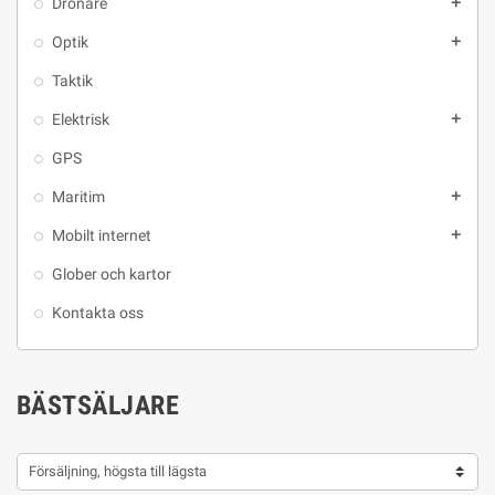
Drönare
add
Optik
add
Taktik
Elektrisk
add
GPS
Maritim
add
Mobilt internet
add
Glober och kartor
Kontakta oss
BÄSTSÄLJARE
Försäljning, högsta till lägsta