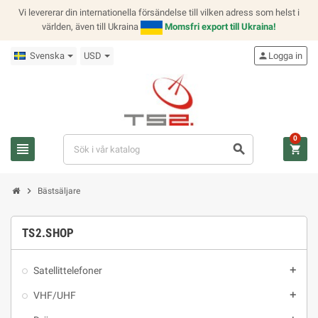
Vi levererar din internationella försändelse till vilken adress som helst i
världen, även till Ukraina
Momsfri export till Ukraina!
Svenska
USD
person
Logga in
0
view_headline
search
shopping_cart
chevron_right
Bästsäljare
TS2.SHOP
Satellittelefoner
add
VHF/UHF
add