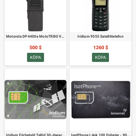
Motorola DP4400e MotoTRBO VHF-radio
Iridium 9555 Satellittelefon
500 $
1260 $
KÖPA
KÖPA
Iridium Förbetald Taltid 30-dagars Giltighetsförlängning
IsatPhone Länk 100 Enheter - 90 Dagar Giltighetstid