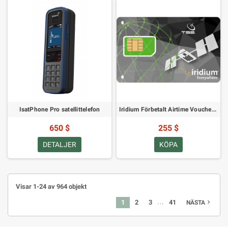
IsatPhone Pro satellittelefon
Iridium Förbetalt Airtime Voucher - 100 Minuter Giltighet 60 Dagar
650 $
255 $
DETALJER
KÖPA
Visar 1-24 av 964 objekt
…
1
2
3
41
navigate_next
NÄSTA