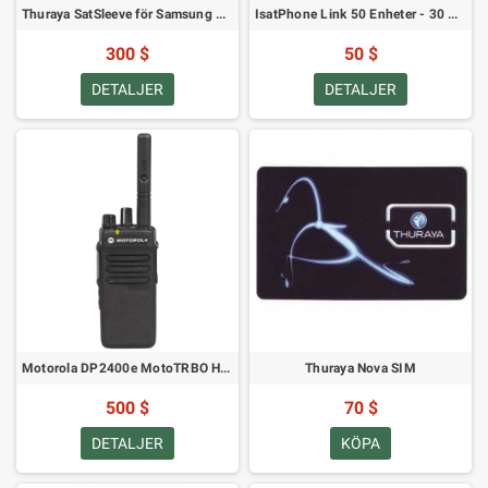
Thuraya SatSleeve för Samsung Galaxy S4
IsatPhone Link 50 Enheter - 30 Dagar Giltighetstid
300 $
50 $
DETALJER
DETALJER
Motorola DP2400e MotoTRBO Handhållen Tvåvägsradio VHF
Thuraya Nova SIM
500 $
70 $
DETALJER
KÖPA