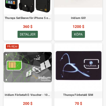
Thuraya SatSleeve för iPhone 5 och 5S
Iridium GO!
360 $
1200 $
DETALJER
KÖPA
PÅ REA!
Iridium Förbetalt E-Voucher - 100 Minuter - En Månads Giltighetstid
Thuraya Förbetald SIM
200 $
70 $