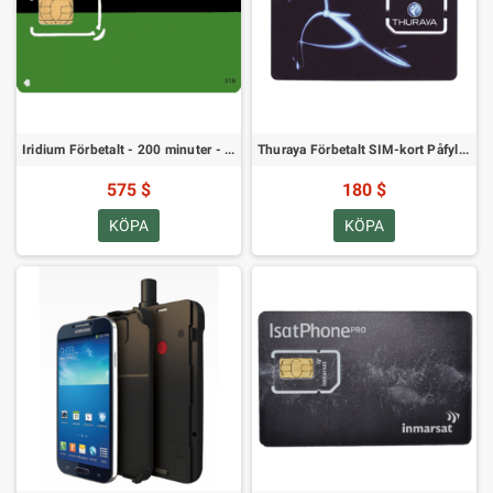
Iridium Förbetalt - 200 minuter - Sex månaders giltighetstid
Thuraya Förbetalt SIM-kort Påfyllning - 160 Enheter
575 $
180 $
KÖPA
KÖPA