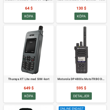
64 $
130 $
KÖPA
KÖPA
Thuraya XT Lite med SIM-kort
Motorola DP4800e MotoTRBO Digital Radio VHF
649 $
595 $
KÖPA
DETALJER
ONLINE ENDAST