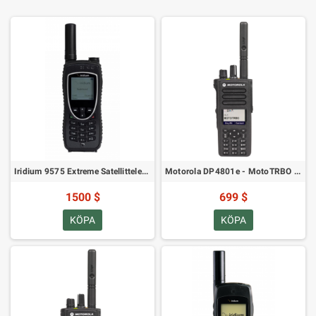
Iridium 9575 Extreme Satellittelefon
Motorola DP4801e - MotoTRBO Digital Radio VHF
1500 $
699 $
KÖPA
KÖPA