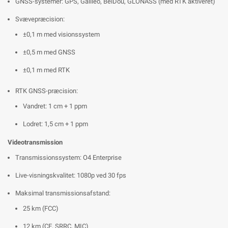
GNSS-systemer: GPS, Galileo, BeiDou, GLONASS (med RTK aktiveret)
Svævepræcision:
±0,1 m med visionssystem
±0,5 m med GNSS
±0,1 m med RTK
RTK GNSS-præcision:
Vandret: 1 cm + 1 ppm
Lodret: 1,5 cm + 1 ppm
Videotransmission
Transmissionssystem: O4 Enterprise
Live-visningskvalitet: 1080p ved 30 fps
Maksimal transmissionsafstand:
25 km (FCC)
12 km (CE, SRRC, MIC)