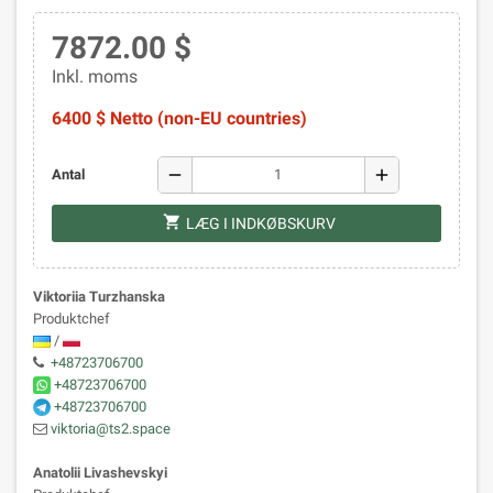
7872.00 $
Inkl. moms
6400 $ Netto (non-EU countries)
remove
add
Antal
shopping_cart
LÆG I INDKØBSKURV
Viktoriia Turzhanska
Produktchef
/
+48723706700
+48723706700
+48723706700
viktoria@ts2.space
Anatolii Livashevskyi