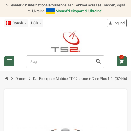
Vi leverer din internationale forsendelse til enhver adresse i verden, også
til Ukraine
Momsfri eksport til Ukraine!
Dansk
USD
person
Log ind
0
view_headline
search
shopping_cart
chevron_right
chevron_right
Droner
DJI Enterprise Matrice 4T C2 drone + Care Plus 1 år (074460