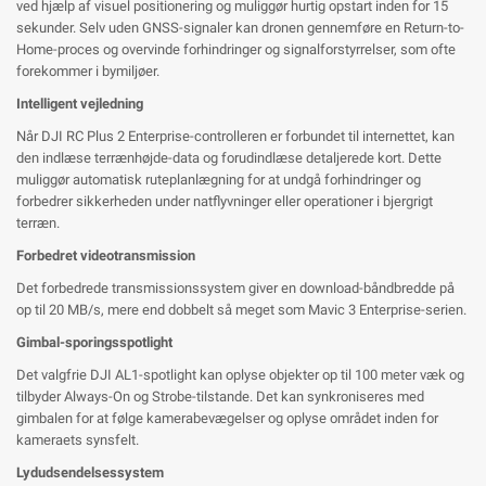
ved hjælp af visuel positionering og muliggør hurtig opstart inden for 15
sekunder. Selv uden GNSS-signaler kan dronen gennemføre en Return-to-
Home-proces og overvinde forhindringer og signalforstyrrelser, som ofte
forekommer i bymiljøer.
Intelligent vejledning
Når DJI RC Plus 2 Enterprise-controlleren er forbundet til internettet, kan
den indlæse terrænhøjde-data og forudindlæse detaljerede kort. Dette
muliggør automatisk ruteplanlægning for at undgå forhindringer og
forbedrer sikkerheden under natflyvninger eller operationer i bjergrigt
terræn.
Forbedret videotransmission
Det forbedrede transmissionssystem giver en download-båndbredde på
op til 20 MB/s, mere end dobbelt så meget som Mavic 3 Enterprise-serien.
Gimbal-sporingsspotlight
Det valgfrie DJI AL1-spotlight kan oplyse objekter op til 100 meter væk og
tilbyder Always-On og Strobe-tilstande. Det kan synkroniseres med
gimbalen for at følge kamerabevægelser og oplyse området inden for
kameraets synsfelt.
Lydudsendelsessystem