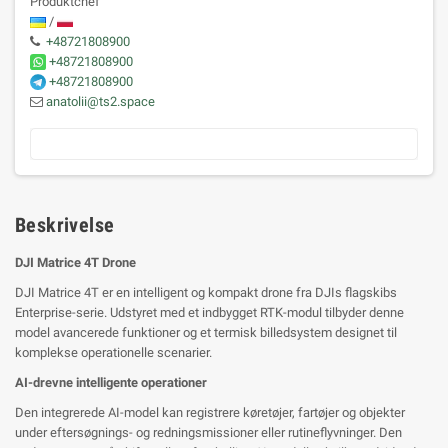
Produktchef
/
+48721808900
+48721808900
+48721808900
anatolii@ts2.space
Beskrivelse
DJI Matrice 4T Drone
DJI Matrice 4T er en intelligent og kompakt drone fra DJIs flagskibs
Enterprise-serie. Udstyret med et indbygget RTK-modul tilbyder denne
model avancerede funktioner og et termisk billedsystem designet til
komplekse operationelle scenarier.
AI-drevne intelligente operationer
Den integrerede AI-model kan registrere køretøjer, fartøjer og objekter
under eftersøgnings- og redningsmissioner eller rutineflyvninger. Den