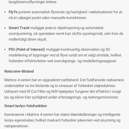
langdistanceflyvninger lettere.
FlyTo
justerer automatisk flyverute og hastighed i nødsituationer for at
nå et udpeget punkt uden manuelle korrektioner.
Smart Track
muliggør præcis objektsporing og automatisk
zoomjustering, så operatører nemt kan skifte sporingsmål, selv hvis de
midlertidigt bliver skjult.
POI (Point of Interest)
muliggør kontinuerlig observation og 3D-
modellering af bygninger ved at flyve rundt om et valgt område, hvilket
forbedrer effektiviteten ved overvågnings- og modelleringsopgaver.
Natscene-tilstand
Matrice 4-serien har en opgraderet nattilstand. Det fuldfarvede natkamera
understøtter nu tre tilstande og to niveauer af forbedret støjreduktion.
Udstyret med IR Cut Filter og NIR-hjælpelys fungerer det effektivt i svagt
lys og sikrer klar synlighed under eftersøgnings- og redningsmissioner.
Smart lavlys-fotofunktion
Kameraerne i Matrice 4-serien har større blændeåbninger og intelligente
lavlys-egenskaber, hvilket markant forbedrer ydeevnen ved skumring og
natoperationer.