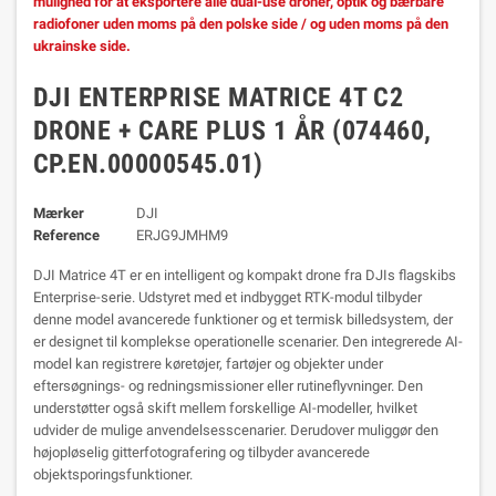
mulighed for at eksportere alle dual-use droner, optik og bærbare
radiofoner uden moms på den polske side / og uden moms på den
ukrainske side.
DJI ENTERPRISE MATRICE 4T C2
DRONE + CARE PLUS 1 ÅR (074460,
CP.EN.00000545.01)
Mærker
DJI
Reference
ERJG9JMHM9
DJI Matrice 4T er en intelligent og kompakt drone fra DJIs flagskibs
Enterprise-serie. Udstyret med et indbygget RTK-modul tilbyder
denne model avancerede funktioner og et termisk billedsystem, der
er designet til komplekse operationelle scenarier.
Den integrerede AI-
model kan registrere køretøjer, fartøjer og objekter under
eftersøgnings- og redningsmissioner eller rutineflyvninger. Den
understøtter også skift mellem forskellige AI-modeller, hvilket
udvider de mulige anvendelsesscenarier. Derudover muliggør den
højopløselig gitterfotografering og tilbyder avancerede
objektsporingsfunktioner.