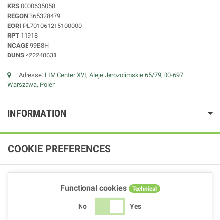
KRS
0000635058
REGON
365328479
EORI
PL701061215100000
RPT
11918
NCAGE
99B8H
DUNS
422248638
Adresse:
LIM Center XVI, Aleje Jerozolimskie 65/79, 00-697
Warszawa, Polen
INFORMATION
COOKIE PREFERENCES
Functional cookies
Technical
No
Yes