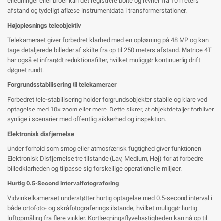
elledninger eller broer kan det registrere bolte og revner fra 10 meters
afstand og tydeligt aflæse instrumentdata i transformerstationer.
Højopløsnings teleobjektiv
Telekameraet giver forbedret klarhed med en opløsning på 48 MP og kan
tage detaljerede billeder af skilte fra op til 250 meters afstand. Matrice 4T
har også et infrarødt reduktionsfilter, hvilket muliggør kontinuerlig drift
døgnet rundt.
Forgrundsstabilisering til telekameraer
Forbedret tele-stabilisering holder forgrundsobjekter stabile og klare ved
optagelse med 10× zoom eller mere. Dette sikrer, at objektdetaljer forbliver
synlige i scenarier med offentlig sikkerhed og inspektion.
Elektronisk disfjernelse
Under forhold som smog eller atmosfærisk fugtighed giver funktionen
Elektronisk Disfjernelse tre tilstande (Lav, Medium, Høj) for at forbedre
billedklarheden og tilpasse sig forskellige operationelle miljøer.
Hurtig 0.5-Second intervalfotografering
Vidvinkelkameraet understøtter hurtig optagelse med 0.5-second interval i
både ortofoto- og skråfotograferingstilstande, hvilket muliggør hurtig
luftopmåling fra flere vinkler. Kortlægningsflyvehastigheden kan nå op til