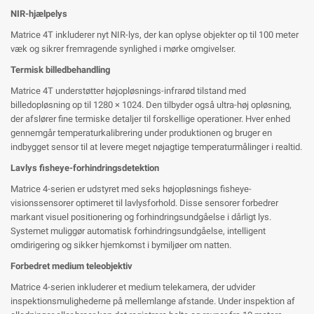
NIR-hjælpelys
Matrice 4T inkluderer nyt NIR-lys, der kan oplyse objekter op til 100 meter
væk og sikrer fremragende synlighed i mørke omgivelser.
Termisk billedbehandling
Matrice 4T understøtter højopløsnings-infrarød tilstand med
billedopløsning op til 1280 × 1024. Den tilbyder også ultra-høj opløsning,
der afslører fine termiske detaljer til forskellige operationer. Hver enhed
gennemgår temperaturkalibrering under produktionen og bruger en
indbygget sensor til at levere meget nøjagtige temperaturmålinger i realtid.
Lavlys fisheye-forhindringsdetektion
Matrice 4-serien er udstyret med seks højopløsnings fisheye-
visionssensorer optimeret til lavlysforhold. Disse sensorer forbedrer
markant visuel positionering og forhindringsundgåelse i dårligt lys.
Systemet muliggør automatisk forhindringsundgåelse, intelligent
omdirigering og sikker hjemkomst i bymiljøer om natten.
Forbedret medium teleobjektiv
Matrice 4-serien inkluderer et medium telekamera, der udvider
inspektionsmulighederne på mellemlange afstande. Under inspektion af