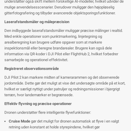
understøtter også skift mellem forskellige AI-modeller, hvilket udvider de
mulige anvendelsesscenarier. Derudover muliggør den højopløselig
gitterfotografering og tilbyder avancerede objektsporingsfunktioner.
Laserafstandsmåler og målepræcision
Den indbyggede laserafstandsmåler muliggør præcise målinger i realtid.
Med enkle operationer som punktmarkering, linjetegning og
arealberegning kan brugere udføre opgaver som at markere
inspektionsmål eller beregne brandarealer. Brugere kan også dele
information via QR-koder i DJI Pilot eller FlightHub 2, hvilket forbedrer
samarbejde og operationel effektivitet.
Registreret observationsområde
DJI Pilot 2 kan markere midten af kamerarammen og det observerede
jordområde. Dette gør det muligt at vise det undersøgte område på et kort,
hvilket er særligt nyttigt under patruljer og redningsmissioner i bjergrigt
terræn, hvor landemærker er begrænsede.
Effektiv flyvning og præcise operationer
Dronen understøtter flere intelligente flyvefunktioner:
Cruise Mode
gør det muligt for dronen automatisk at flyve i en valgt
retning uden konstant at holde styrepindene, hvilket gør