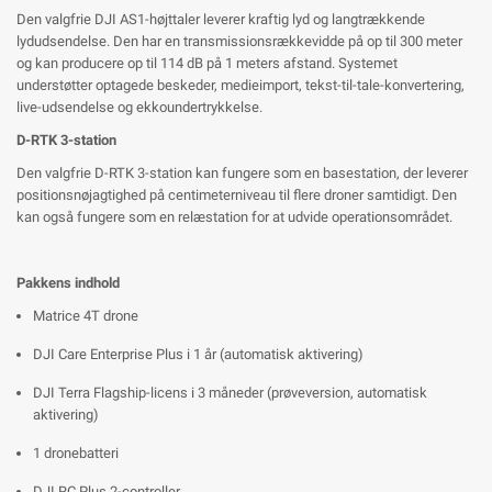
Den valgfrie DJI AS1-højttaler leverer kraftig lyd og langtrækkende
lydudsendelse. Den har en transmissionsrækkevidde på op til 300 meter
og kan producere op til 114 dB på 1 meters afstand. Systemet
understøtter optagede beskeder, medieimport, tekst-til-tale-konvertering,
live-udsendelse og ekkoundertrykkelse.
D-RTK 3-station
Den valgfrie D-RTK 3-station kan fungere som en basestation, der leverer
positionsnøjagtighed på centimeterniveau til flere droner samtidigt. Den
kan også fungere som en relæstation for at udvide operationsområdet.
Pakkens indhold
Matrice 4T drone
DJI Care Enterprise Plus i 1 år (automatisk aktivering)
DJI Terra Flagship-licens i 3 måneder (prøveversion, automatisk
aktivering)
1 dronebatteri
DJI RC Plus 2-controller