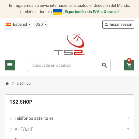
Entregaremos su envío internacional a cualquier dirección del Mundo,
también a Ucrania
¡Exportación sin IVA a Ucrania!
Español
USD
person
Iniciar sesión
0
view_headline
search
shopping_cart
chevron_right
Eléctrico
TS2.SHOP
Teléfonos satelitales
add
VHF/UHF
add