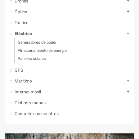
Drones
add
Óptica
add
Táctica
Eléctrico
remove
Generadores de poder
Almacenamiento de energía
Paneles solares
GPS
Marítimo
add
Internet móvil
add
Globos y mapas
Contacte con nosotros