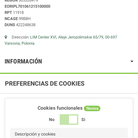
REGÓN
365328479
EORIPL701061215100000
RPT
11918
NCAGE
99B8H
DUNS
422248638
Dirección:
LIM Center XVI, Aleje Jerozolimskie 65/79, 00-697
Varsovia, Polonia
INFORMACIÓN
PREFERENCIAS DE COOKIES
Cookies funcionales
Técnica
No
Si
Descripción y cookies