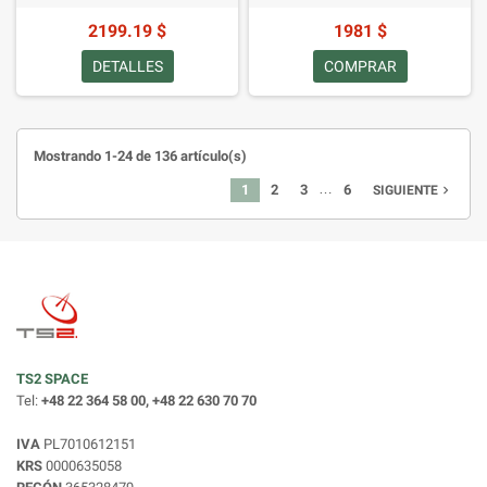
2199.19 $
1981 $
DETALLES
COMPRAR
Mostrando 1-24 de 136 artículo(s)
…
1
2
3
6
navigate_next
SIGUIENTE
TS2 SPACE
Tel:
+48 22 364 58 00, +48 22 630 70 70
IVA
PL7010612151
KRS
0000635058