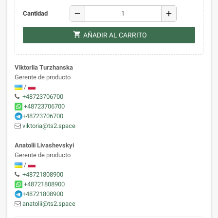
remove
add
Cantidad
shopping_cart
AÑADIR AL CARRITO
Viktoriia Turzhanska
Gerente de producto
/
+48723706700
+48723706700
+48723706700
viktoria@ts2.space
Anatolii Livashevskyi
Gerente de producto
/
+48721808900
+48721808900
+48721808900
anatolii@ts2.space