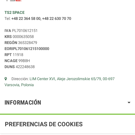
TS2 SPACE
Tel:
+48 22 364 58 00, +48 22 630 70 70
IVA
PL7010612151
KRS
0000635058
REGÓN
365328479
EORIPL701061215100000
RPT
11918
NCAGE
99B8H
DUNS
422248638
Dirección:
LIM Center XVI, Aleje Jerozolimskie 65/79, 00-697
Varsovia, Polonia
INFORMACIÓN
PREFERENCIAS DE COOKIES