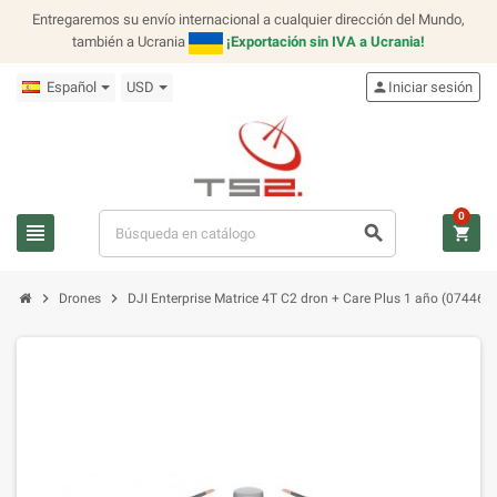
Entregaremos su envío internacional a cualquier dirección del Mundo,
también a Ucrania
¡Exportación sin IVA a Ucrania!
Español
USD
person
Iniciar sesión
0
view_headline
search
shopping_cart
chevron_right
chevron_right
Drones
DJI Enterprise Matrice 4T C2 dron + Care Plus 1 año (07446