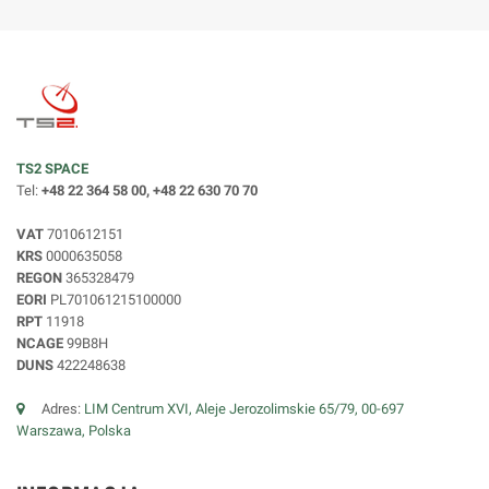
TS2 SPACE
Tel:
+48 22 364 58 00, +48 22 630 70 70
VAT
7010612151
KRS
0000635058
REGON
365328479
EORI
PL701061215100000
RPT
11918
NCAGE
99B8H
DUNS
422248638
Adres:
LIM Centrum XVI, Aleje Jerozolimskie 65/79, 00-697
Warszawa, Polska