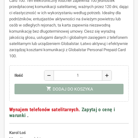
Card 100. Ten elektroniczny voucher zapewnia 100 jednostek
przedpłaconej komunikacji satelitarnej, ważnych przez 120 dni, dając
ci elastyczność w ich wykorzystaniu według potrzeb. Idealny dla
podróżników, entuzjastów aktywności na świeżym powietrzu lub
osób w odległych rejonach, ta karta zapewnia niezawodną
komunikację bez długoterminowej umowy. Ciesz się wyraźną
jakością głosu, usługami danych i globalnym zasięgiem z telefonem
satelitarnym lub urządzeniem Globalstar. Łatwo aktywuj i efektywnie
zarządzaj kosztami komunikacji z Globalstar Personal Prepaid Card
100.
remove
add
Ilość
shopping_cart
DODAJ DO KOSZYKA
Wynajem telefonów satelitarnych.
Zapytaj o cenę i
warunki
.
Karol Łoś