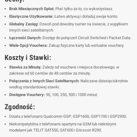
Brak Miesięcznych Opłat:
Płać tylko za to, co wykorzystasz.
Elastyczne Użytkowanie:
Łatwo aktywuj i doładuj swoje konto.
Globalny Zasięg:
Dzwoń pod dowolny numer na świecie, z wyjątkiem
innych sieci satelitarnych.
Łączność Danych:
Dostęp do połączeń Circuit Switched i Packet Data.
Wiele Opcji Vouchera:
Zakup fizyczne karty lub wirtualne vouchery.
Koszty i Stawki:
Stawka za Minutę:
Zależy od vouchera i miejsca docelowego, w
zakresie od 60 centów do 48 centów za minutę.
Połączenia z Innych Sieci Satelitarnych:
Naliczane dziesięciokrotnie
według standardowej stawki.
Dostępne Vouchery:
50, 100, 250, 500 i 1000 minut.
Zgodność:
Działa z telefonami Qualcomm GSP: GSP1600, GSP1700 i GSP2900.
Niekompatybilna z telefonami opartymi na GSM lub niektórymi
modelami jak TELIT SAT550, SAT600 i Ericsson R290.