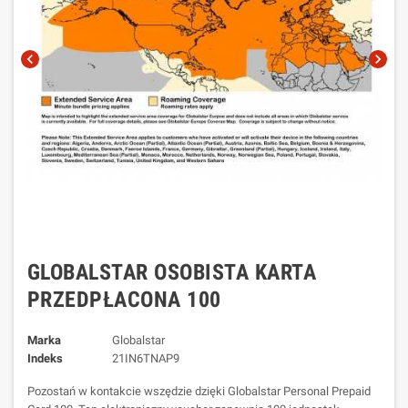
chevron_left
chevron_right
GLOBALSTAR OSOBISTA KARTA
PRZEDPŁACONA 100
Marka
Globalstar
Indeks
21IN6TNAP9
Pozostań w kontakcie wszędzie dzięki Globalstar Personal Prepaid