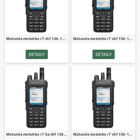
Motorola mototrbo r7 vhf 136-174MHZ tia digitálne rádio s plnou klávesnicou, bt, wifi, gnss, pra302heg (MDH06JDN9WA1AN)
Motorola mototrbo r7 vhf 136-174MHZ digitálne rádio s úplnou klávesnicou, bt, wifi, gnss, pra302heg (MDH06JDN9WA2AN)
DETAILY
DETAILY
Motorola mototrbo r7 tia vhf 136-174 MHz Plná klávesnica Digitálne rádio bt wifi gnss premium pra302heg (MDH06JDN9XA1AN)
Motorola mototrbo r7 vhf 136-174 MHz Digitálne prenosné rádio s plnou klávesnicou, bt wifi gnss premium pra302heg (MDH06JDN9XA2A