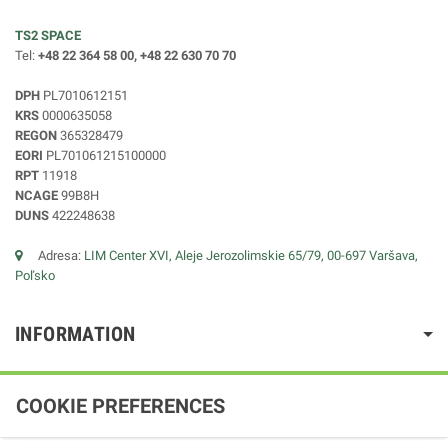
TS2 SPACE
Tel:
+48 22 364 58 00, +48 22 630 70 70
DPH
PL7010612151
KRS
0000635058
REGON
365328479
EORI
PL701061215100000
RPT
11918
NCAGE
99B8H
DUNS
422248638
Adresa:
LIM Center XVI, Aleje Jerozolimskie 65/79, 00-697 Varšava,
Poľsko
INFORMATION
COOKIE PREFERENCES