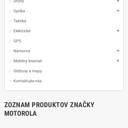
Drony
add
Optika
add
Taktika
Elektrické
add
GPS
Námorná
add
Mobilný internet
add
Glóbusy a mapy
Kontaktujte nás
ZOZNAM PRODUKTOV ZNAČKY
MOTOROLA