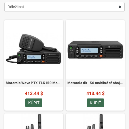
Dôležitosť
Motorola Wave PTX TLK150 Mobilné obojsmerné rádio_emea (HK2134A)
Motorola tlk 150 mobilné sf obojsmerné rádio_emea bez SIM (HK2182A)
413.44 $
413.44 $
KÚPIŤ
KÚPIŤ