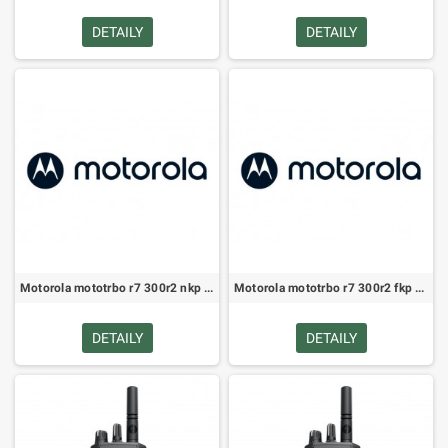
DETAILY
DETAILY
Motorola mototrbo r7 300r2 nkp bt wifi gnss schopný pra802ce (MDH06NDC9WA2AN)
Motorola mototrbo r7 300r2 fkp bt wifi gnss premium pra802he (MDH06NDN9RA2AN)
DETAILY
DETAILY