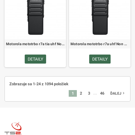
Motorola mototrbo r7a tia uhf Non Keypad Portable Radio pra502c (MDH06RDC9VA1AN)
Motorola mototrbo r7a uhf Non Keypad Portable Radio pra502c (MDH06RDC9VA2AN)
DETAILY
DETAILY
Zobrazuje sa 1-24 z 1094 položiek
…
1
2
3
46
navigate_next
ĎALEJ