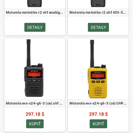
Motorola mototrbo r2 vhf analógové rádio bez displeja pni302c (MDH11JDC9JC2AN)
Motorola mototrbo r2 uhf 403-527MHz 5W analógové rádio bez displeja pni502c (MDH11YDC9JC2AN)
DETAILY
DETAILY
Motorola evx-s24-g6-3 (ce) uhf 403-480 MHz Čierna (AC146U502-MSI)
Motorola evx-s24-g6-3 (ce) UHF 403-480mhz, žltá (AC146U512-MSI)
297.18 $
297.18 $
KÚPIŤ
KÚPIŤ