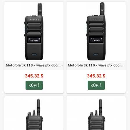
Motorola tlk 110 - wave ptx obojsmerné rádio - vstavaná sim (HK2187A)
Motorola tlk 110 - wave ptx obojsmerné rádio - sim free (HK2189A)
345.32 $
345.32 $
KÚPIŤ
KÚPIŤ