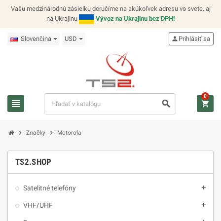
Vašu medzinárodnú zásielku doručíme na akúkoľvek adresu vo svete, aj
na Ukrajinu
Vývoz na Ukrajinu bez DPH!
Slovenčina
USD
person
Prihlásiť sa
0
view_headline
search
shopping_cart
chevron_right
chevron_right
Značky
Motorola
TS2.SHOP
Satelitné telefóny
add
VHF/UHF
add