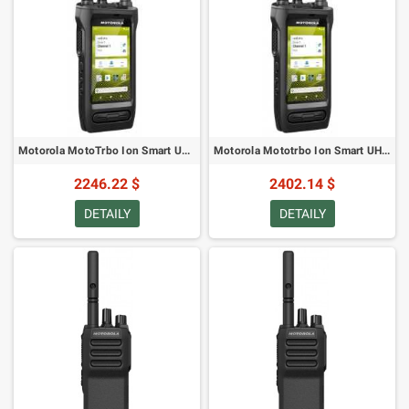
Motorola MotoTrbo Ion Smart UHF Rádio - Štandardná batéria 2850mAh
Motorola Mototrbo Ion Smart UHF Rádio - Vysokokapacitná Batéria 4400mAh
2246.22 $
2402.14 $
DETAILY
DETAILY