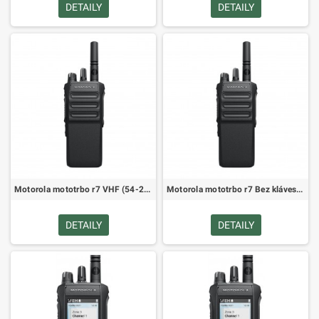
DETAILY
DETAILY
Motorola mototrbo r7 VHF (54-216 MHz) tia Non Keypad bt wifi gnss premium pra302ceg (MDH06JDC9XA1AN)
Motorola mototrbo r7 Bez klávesnice vhf 136-174 MHz bt wifi gnss premium pra302ceg (MDH06JDC9XA2AN)
DETAILY
DETAILY