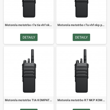
Motorola mototrbo r7a tia vhf nkp pra302c (MDH06JDC9VA1AN)
Motorola mototrbo r7a vhf nkp pra302c (MDH06JDC9VA2AN)
DETAILY
DETAILY
Motorola mototrbo TIA KOMPATIBILNÉ VHF R7 BEZ KLÁVESNICE 136-174MHZ Digitálne rádio bt wifi gnss kompatibilné pra302ceg (MDH06JD
Motorola mototrbo R7 NKP KOMPATIBILNÝ Bez klávesnice VHF 136-174 MHz Prenosné rádio bt wifi gnss kompatibilné pra302ceg (MDH06JD