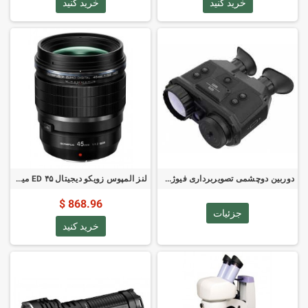
خرید کنید
خرید کنید
دوربین دوچشمی تصویربرداری فیوژن AGM Explorator FSB50-640
لنز المپوس زویکو دیجیتال ED ۴۵ میلی‌متر پرو - میکرو ۴:۳
868.96 $
جزئیات
خرید کنید