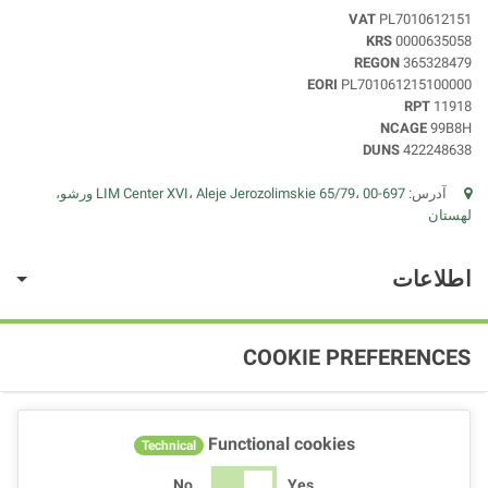
VAT
PL7010612151
KRS
0000635058
REGON
365328479
EORI
PL701061215100000
RPT
11918
NCAGE
99B8H
DUNS
422248638
آدرس:
LIM Center XVI، Aleje Jerozolimskie 65/79، 00-697 ورشو،
لهستان
اطلاعات
COOKIE PREFERENCES
Functional cookies
Technical
No
Yes