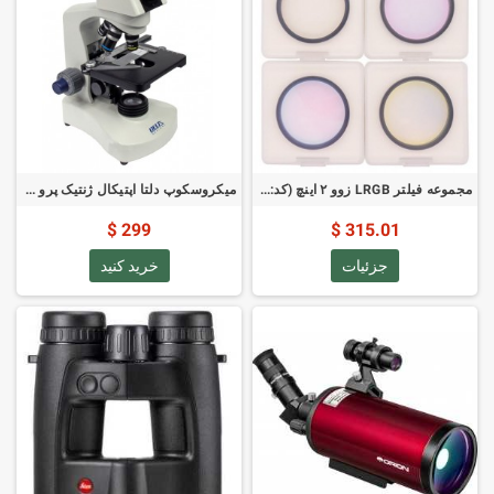
مجموعه فیلتر LRGB زوو ۲ اینچ (کد: ZWO LRGB2)
میکروسکوپ دلتا اپتیکال ژنتیک پرو مونو 40-1000 برابر (کد: DO-3400)
299 $
315.01 $
جزئیات
خرید کنید