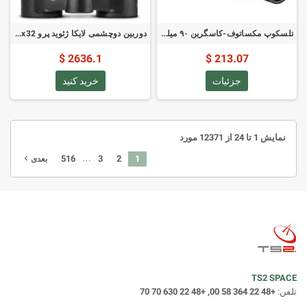
تلسکوپ مکساتوف-کاسگرین ۹۰ میلی‌متری اوریون اپکس (۰۹۸۲۰)
دوربین دوچشمی لایکا ژئوید پرو 10x32 مدل 40810
2636.1 $
213.07 $
جزئیات
خرید کنید
نمایش 1 تا 24 از 12371 مورد
…
516
3
2
1
navigate_next
بعدی
TS2 SPACE
تلفن:
+48 22 364 58 00, +48 22 630 70 70