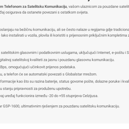
m Telefonom za Satelitsku Komunikaciju
, vašom ulaznicom za pouzdane satelits
eđaj osigurava da ostanete povezani s ostatkom svijeta.
lanjaju na bežičnu komunikaciju, ali se često nalaze u regijama gdje tradicionalni
 instalirati u vozila, plovila ili koristiti s prijenosnim priključnim kompletima 
 satelitskim glasovnim i podatkovnim uslugama, uključujući Internet, e-poštu i 
talnoj satelitskoj kvaliteti za jasnu i pouzdanu glasovnu komunikaciju.
KBps, omogućujući učinkovit prijenos podataka.
u, a telefon će se automatski povezati s Globalstar mrežom.
formacije kao što su razina baterije, status govorne pošte, dolazne poruke i kval
i u stanju pripravnosti za produženu upotrebu.
vaj uređaj funkcionira između -20 do +55 stupnjeva Celzijusa.
ar GSP-1600, ultimativnim rješenjem za pouzdanu satelitsku komunikaciju.