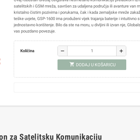
satelitskih i GSM mreža, savršen za udaljena područja ili avanture van m
kristalno čistim pozivima i porukama, čak i kada zemaljske mreže zakaž
teške uvjete, GSP-1600 ima produženi vijek trajanja baterije i intuitivno 
jednostavno korištenje. Bilo da ste na moru, u divljini ili izvan nje, Glob
vas pouzdano povezuje.
remove
add
Količina
ap
shopping_cart
DODAJ U KOŠARICU
on za Satelitsku Komunikaciju