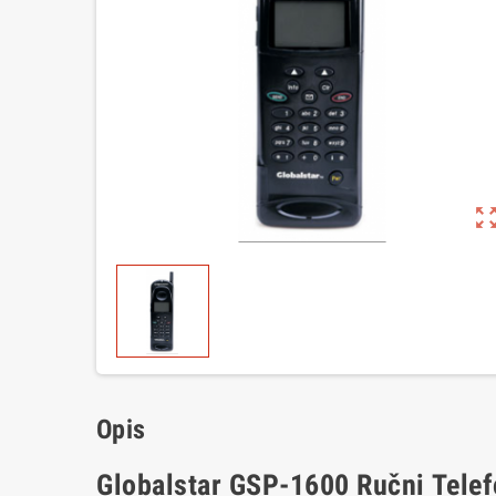
zoom_out_m
Opis
Globalstar GSP-1600 Ručni Telef