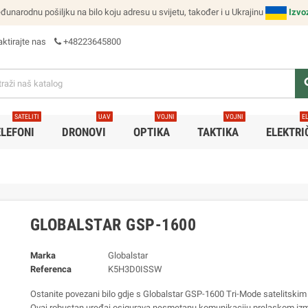
narodnu pošiljku na bilo koju adresu u svijetu, također i u Ukrajinu
Izvo
ktirajte nas
+48223645800
se
SATELITI
UAV
VOJNI
VOJNI
E
ELEFONI
DRONOVI
OPTIKA
TAKTIKA
ELEKTRI
GLOBALSTAR GSP-1600
Marka
Globalstar
Referenca
K5H3D0ISSW
Ostanite povezani bilo gdje s Globalstar GSP-1600 Tri-Mode satelitskim
Ovaj robustan uređaj osigurava nesmetanu komunikaciju prelaskom i