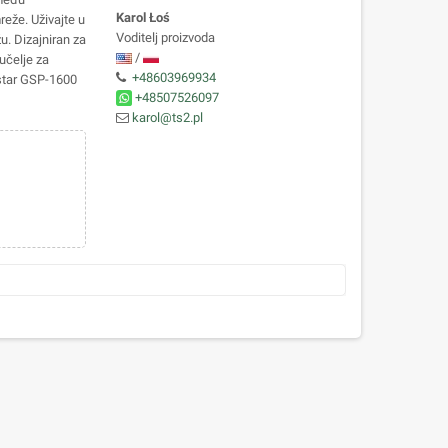
Karol Łoś
reže. Uživajte u
Voditelj proizvoda
u. Dizajniran za
/
sučelje za
+48603969934
alstar GSP-1600
+48507526097
karol@ts2.pl