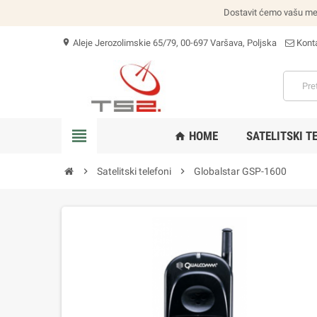
Dostavit ćemo vašu među
Aleje Jerozolimskie 65/79, 00-697 Varšava, Poljska
Konta
location_on
view_headline
HOME
SATELITSKI T
home
chevron_right
Satelitski telefoni
chevron_right
Globalstar GSP-1600