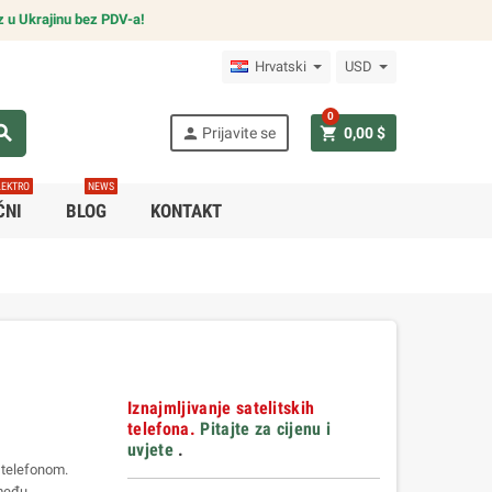
z u Ukrajinu bez PDV-a!
Hrvatski
USD
0
arch
person
shopping_cart
Prijavite se
0,00 $
LEKTRO
NEWS
ČNI
BLOG
KONTAKT
Iznajmljivanje satelitskih
telefona.
Pitajte za cijenu i
uvjete
.
 telefonom.
zmeđu