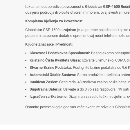
Iskusite neusporedivu povezanost s
Globalstar GSP-1600 Ručni
udaljena područja ili plovite otvorenim morem, ovaj svestrani ur
Kompletna Rješenja za Povezivost
Globalstar GSP-1600 dizajniran je za potrebe pojedinaca koji se os
potpunim rasponom dodatne opreme, ovaj ručni telefon može se lako
Ključne Značajke i Prednosti:
Glasovne i Podatkovne Sposobnosti:
Besprijekorno pristupite
Kristalno Čista Kvaliteta Glasa:
Uživajte u vrhunskoj CDMA digi
Stvarne Brzine Podataka:
Postignite brzine podataka do 9,6 
Automatski Odabir Sustava:
Samo produžite satelitsku anten
Intuitivan Zaslon:
Četiri reda, 48 znakova zaslon pruža bitne in
Dugotrajna Baterija:
Uživajte u do 3,75 sati razgovora i 19 sat
Izgrađen za Ekstreme:
Dizajniran za rad u teškim uvjetima, o
Ostanite povezani gdje god vas vaše avanture odvele s Globalst