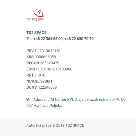
TS2 SPACE
Tel:
+48 22 364 58 00, +48 22 630 70 70
PDV
PL7010612151
KRS
0000635058
REGON
365328479
EORI
PL701061215100000
RPT
11918
NCAGE
99B8H
DUNS
422248638
Adresa:
LIM Center XVI, Aleje Jerozolimskie 65/79, 00-
697 Varšava, Poljska
Autorska prava © 2019
TS2 SPACE