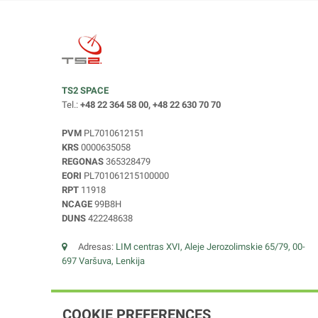
TS2 SPACE
Tel.:
+48 22 364 58 00, +48 22 630 70 70
PVM
PL7010612151
KRS
0000635058
REGONAS
365328479
EORI
PL701061215100000
RPT
11918
NCAGE
99B8H
DUNS
422248638
Adresas:
LIM centras XVI, Aleje Jerozolimskie 65/79, 00-
697 Varšuva, Lenkija
COOKIE PREFERENCES