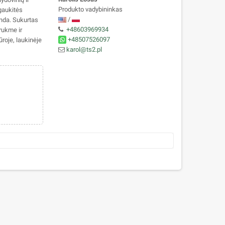
Produkto vadybininkas
gaukitės
/
enda. Sukurtas
+48603969934
rukme ir
+48507526097
ūroje, laukinėje
karol@ts2.pl