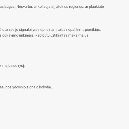
aslaugas. Nesvarbu, ar keliaujate į atokius regionus, ar plaukiate
io ar radijo signalai yra neprieinami arba nepatikimi, poreikius.
is dokavimo rinkiniais, kad būtų užtikrintas maksimalus
imą balso ryšį.
ės ir palydovinio signalo kokybė.