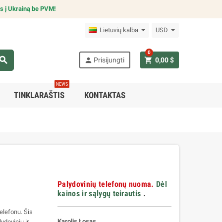
s į Ukrainą be PVM!
Lietuvių kalba
USD
0
earch
person
shopping_cart
Prisijungti
0,00 $
NEWS
TINKLARAŠTIS
KONTAKTAS
Palydovinių telefonų nuoma.
Dėl
kainos ir sąlygų teirautis
.
telefonu. Šis
Karolis Łosas
ydovinių ir