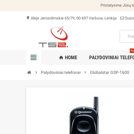
Pristatysime Jūsų ta
Aleje Jerozolimskie 65/79, 00-697 Varšuva, Lenkija
Susi
location_on
PA
view_headline
HOME
PALYDOVINIAI TELEF
home
chevron_right
Palydoviniai telefonai
chevron_right
Globalstar GSP-1600