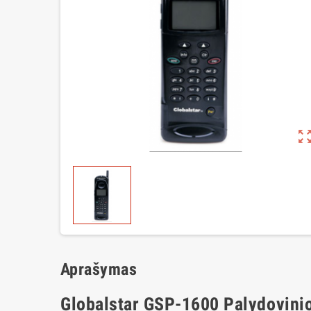
zoom_out_m
Aprašymas
Globalstar GSP-1600 Palydovinio