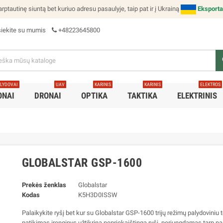
rptautinę siuntą bet kuriuo adresu pasaulyje, taip pat ir į Ukrainą
Eksporta
siekite su mumis
+48223645800
s
LYDOVAI
UAV
KARINIS
KARINIS
ELEKTROS
ONAI
DRONAI
OPTIKA
TAKTIKA
ELEKTRINIS
GLOBALSTAR GSP-1600
Prekės ženklas
Globalstar
Kodas
K5H3D0ISSW
Palaikykite ryšį bet kur su Globalstar GSP-1600 trijų režimų palydoviniu 
patikimas įrenginys užtikrina nepriekaištingą ryšį, perjungdamas tarp pal