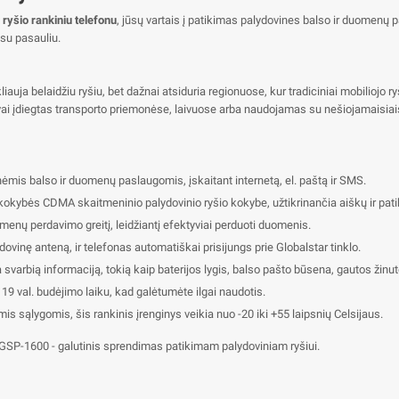
ryšio rankiniu telefonu
, jūsų vartais į patikimas palydovines balso ir duomenų p
 su pasauliu.
auja belaidžiu ryšiu, bet dažnai atsiduria regionuose, kur tradiciniai mobiliojo ryš
ngvai įdiegtas transporto priemonėse, laivuose arba naudojamas su nešiojamaisia
ėmis balso ir duomenų paslaugomis, įskaitant internetą, el. paštą ir SMS.
kybės CDMA skaitmeninio palydovinio ryšio kokybe, užtikrinančia aiškų ir patik
menų perdavimo greitį, leidžiantį efektyviai perduoti duomenis.
dovinę anteną, ir telefonas automatiškai prisijungs prie Globalstar tinklo.
 svarbią informaciją, tokią kaip baterijos lygis, balso pašto būsena, gautos žinut
r 19 val. budėjimo laiku, kad galėtumėte ilgai naudotis.
is sąlygomis, šis rankinis įrenginys veikia nuo -20 iki +55 laipsnių Celsijaus.
ar GSP-1600 - galutinis sprendimas patikimam palydoviniam ryšiui.