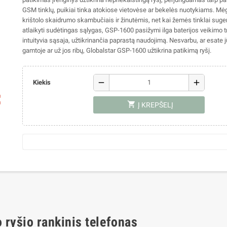
GSM tinklų, puikiai tinka atokiose vietovėse ar bekelės nuotykiams. Mė
krištolo skaidrumo skambučiais ir žinutėmis, net kai žemės tinklai sug
atlaikyti sudėtingas sąlygas, GSP-1600 pasižymi ilga baterijos veikimo t
intuityvia sąsaja, užtikrinančia paprastą naudojimą. Nesvarbu, ar esate j
gamtoje ar už jos ribų, Globalstar GSP-1600 užtikrina patikimą ryšį.
remove
add
Kiekis
ap
shopping_cart
Į KREPŠELĮ
 ryšio rankinis telefonas