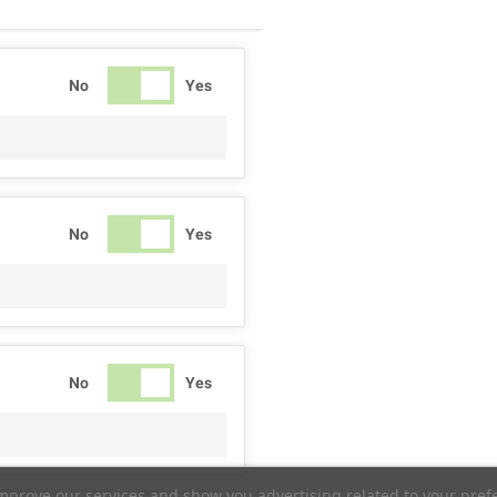
No
Yes
No
Yes
No
Yes
improve our services and show you advertising related to your pref