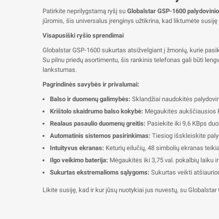
Patirkite neprilygstamą ryšį su
Globalstar GSP-1600 palydovinio 
jūromis, šis universalus įrenginys užtikrina, kad liktumėte susiję
Visapusiški ryšio sprendimai
Globalstar GSP-1600 sukurtas atsižvelgiant į žmonių, kurie pasikli
Su pilnu priedų asortimentu, šis rankinis telefonas gali būti le
lankstumas.
Pagrindinės savybės ir privalumai:
Balso ir duomenų galimybės:
Sklandžiai naudokitės palydovin
Krištolo skaidrumo balso kokybė:
Mėgaukitės aukščiausios ko
Realaus pasaulio duomenų greitis:
Pasiekite iki 9,6 KBps duo
Automatinis sistemos pasirinkimas:
Tiesiog išskleiskite paly
Intuityvus ekranas:
Keturių eilučių, 48 simbolių ekranas teikia
Ilgo veikimo baterija:
Mėgaukitės iki 3,75 val. pokalbių laiku i
Sukurtas ekstremalioms sąlygoms:
Sukurtas veikti atšiauriom
Likite susiję, kad ir kur jūsų nuotykiai jus nuvestų, su Globalst