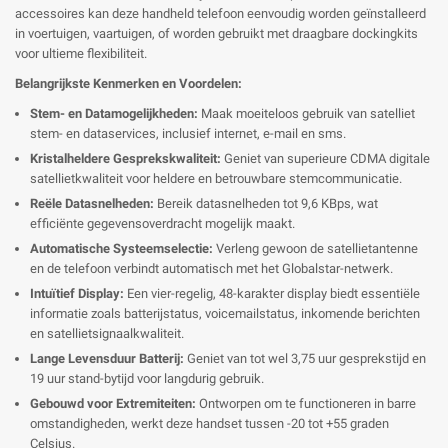
accessoires kan deze handheld telefoon eenvoudig worden geïnstalleerd
in voertuigen, vaartuigen, of worden gebruikt met draagbare dockingkits
voor ultieme flexibiliteit.
Belangrijkste Kenmerken en Voordelen:
Stem- en Datamogelijkheden:
Maak moeiteloos gebruik van satelliet
stem- en dataservices, inclusief internet, e-mail en sms.
Kristalheldere Gesprekskwaliteit:
Geniet van superieure CDMA digitale
satellietkwaliteit voor heldere en betrouwbare stemcommunicatie.
Reële Datasnelheden:
Bereik datasnelheden tot 9,6 KBps, wat
efficiënte gegevensoverdracht mogelijk maakt.
Automatische Systeemselectie:
Verleng gewoon de satellietantenne
en de telefoon verbindt automatisch met het Globalstar-netwerk.
Intuïtief Display:
Een vier-regelig, 48-karakter display biedt essentiële
informatie zoals batterijstatus, voicemailstatus, inkomende berichten
en satellietsignaalkwaliteit.
Lange Levensduur Batterij:
Geniet van tot wel 3,75 uur gesprekstijd en
19 uur stand-bytijd voor langdurig gebruik.
Gebouwd voor Extremiteiten:
Ontworpen om te functioneren in barre
omstandigheden, werkt deze handset tussen -20 tot +55 graden
Celsius.