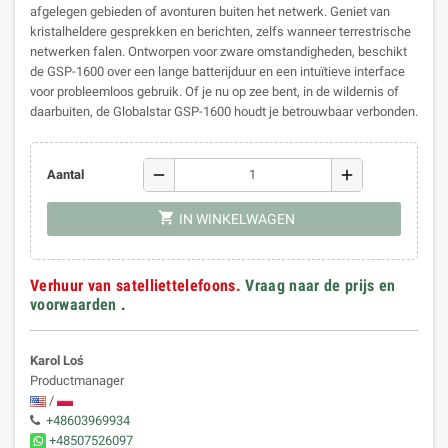
afgelegen gebieden of avonturen buiten het netwerk. Geniet van
kristalheldere gesprekken en berichten, zelfs wanneer terrestrische
netwerken falen. Ontworpen voor zware omstandigheden, beschikt
de GSP-1600 over een lange batterijduur en een intuïtieve interface
voor probleemloos gebruik. Of je nu op zee bent, in de wildernis of
daarbuiten, de Globalstar GSP-1600 houdt je betrouwbaar verbonden.
remove
add
Aantal
shopping_cart
IN WINKELWAGEN
Verhuur van satelliettelefoons.
Vraag naar de prijs en
voorwaarden
.
Karol Loś
Productmanager
/
+48603969934
+48507526097