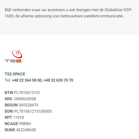
Blijf verbonden waar uw avonturen u ook brengen met de Globalstar GSP-
1600, de ultieme oplossing voor betrouwbare satellietcommunicatie.
TS2 SPACE
Tel:
+48 22 364 58 00, +48 22 630 70 70
BTW
PL7010612151
KRS
-0000635058
REGON
365328479
EORI
PL701061215100000
RPT
11918
NCAGE
99B8H
DUNS
422248638