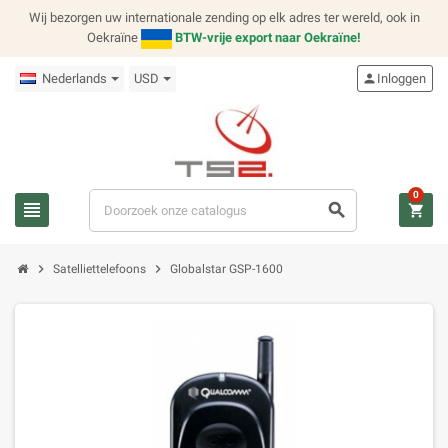
Wij bezorgen uw internationale zending op elk adres ter wereld, ook in
Oekraïne
BTW-vrije export naar Oekraïne!
Nederlands
USD
person
Inloggen
0
view_headline
search
shopping_cart
chevron_right
chevron_right
Satelliettelefoons
Globalstar GSP-1600