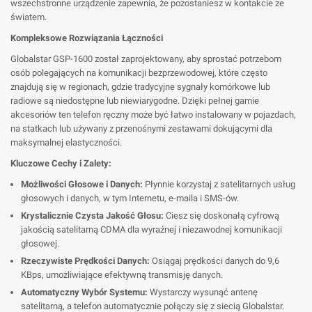
wszechstronne urządzenie zapewnia, że pozostaniesz w kontakcie ze
światem.
Kompleksowe Rozwiązania Łączności
Globalstar GSP-1600 został zaprojektowany, aby sprostać potrzebom
osób polegających na komunikacji bezprzewodowej, które często
znajdują się w regionach, gdzie tradycyjne sygnały komórkowe lub
radiowe są niedostępne lub niewiarygodne. Dzięki pełnej gamie
akcesoriów ten telefon ręczny może być łatwo instalowany w pojazdach,
na statkach lub używany z przenośnymi zestawami dokującymi dla
maksymalnej elastyczności.
Kluczowe Cechy i Zalety:
Możliwości Głosowe i Danych:
Płynnie korzystaj z satelitarnych usług
głosowych i danych, w tym Internetu, e-maila i SMS-ów.
Krystalicznie Czysta Jakość Głosu:
Ciesz się doskonałą cyfrową
jakością satelitarną CDMA dla wyraźnej i niezawodnej komunikacji
głosowej.
Rzeczywiste Prędkości Danych:
Osiągaj prędkości danych do 9,6
KBps, umożliwiające efektywną transmisję danych.
Automatyczny Wybór Systemu:
Wystarczy wysunąć antenę
satelitarną, a telefon automatycznie połączy się z siecią Globalstar.