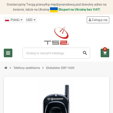
Dostarczymy Twoją przesyłkę międzynarodową pod dowolny adres na
świecie, także na Ukrainę
Eksport na Ukrainę bez VAT!
Polski
USD
person
Zaloguj się
0
view_headline
search
shopping_cart
chevron_right
chevron_right
Telefony satelitarne
Globalstar GSP-1600