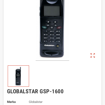
zoom_out_map
GLOBALSTAR GSP-1600
Marka
Globalstar