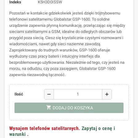
Indeks
K5H3D0ISSW
Pozostań w kontakcie gdziekolwiek jesteś dzięki trójtrybowemu
telefonowi satelitarnemu Globalstar GSP-1600. To solidne
urządzenie zapewnia płynną komunikację, przełączając się między
sieciami satelitarnymi a GSM, idealne do odległych obszarów lub
przygód poza siecią. Ciesz się krystalicznie czystymi rozmowami i
wiadomościami, nawet gdy sieci naziemne zawodzą.
Zaprojektowany do trudnych warunków, GSP-1600 oferuje
wydłużony czas pracy baterii i intuicyjny interfejs dla
bezproblemowego użytkowania. Niezależnie od tego, czy jesteś na
morzu, na odludziu, czy poza zasięgiem, Globalstar GSP-1600
zapewnia niezawodną łączność.
remove
add
Ilość
shopping_cart
DODAJ DO KOSZYKA
Wynajem telefonów satelitarnych.
Zapytaj o cenę i
warunki
.