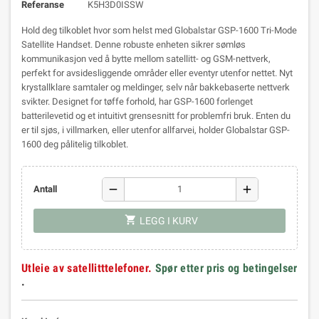
Referanse
K5H3D0ISSW
Hold deg tilkoblet hvor som helst med Globalstar GSP-1600 Tri-Mode
Satellite Handset. Denne robuste enheten sikrer sømløs
kommunikasjon ved å bytte mellom satellitt- og GSM-nettverk,
perfekt for avsidesliggende områder eller eventyr utenfor nettet. Nyt
krystallklare samtaler og meldinger, selv når bakkebaserte nettverk
svikter. Designet for tøffe forhold, har GSP-1600 forlenget
batterilevetid og et intuitivt grensesnitt for problemfri bruk. Enten du
er til sjøs, i villmarken, eller utenfor allfarvei, holder Globalstar GSP-
1600 deg pålitelig tilkoblet.
remove
add
Antall
shopping_cart
LEGG I KURV
Utleie av satellitttelefoner.
Spør etter pris og betingelser
.