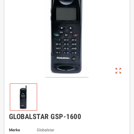
zoom_out_map
GLOBALSTAR GSP-1600
Merke
Globalstar