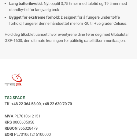
Lang batterilevetid:
Nyt opptil 3,75 timer med taletid og 19 timer med
standby-tid for langvarig bruk.
Bygget for ekstreme forhold:
Designet for å fungere under tøffe
forhold, fungerer denne håndsettet mellom -20 til +55 grader Celsius.
Hold deg tilkoblet uansett hvor eventyrene dine fører deg med Globalstar
GSP-1600, den ultimate løsningen for pålitelig satellittkommunikasjon.
TS2 SPACE
Tlf:
+48 22 364 58 00, +48 22 630 70 70
MVA
PL7010612151
KRS
0000635058
REGON
365328479
EORI
PL701061215100000