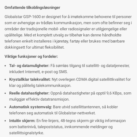
Omfattende tilkoblingsløsninger
Globalstar GSP-1600 er designet for å imøtekomme behovene til personer
som er avhengige av trådløs kommunikasjon, men som ofte befinner seg i
områder der tradisjonelle mobil- eller radiosignaler er utilgjengelige eller
upålitelige. Med et komplett utvalg av tilbehør kan denne håndholdte
telefonen enkelt installeres i kjøretøy, fartøy eller brukes med bærbare
dokkingsett for ultimat fleksibilitet.
Viktige funksjoner og fordeler:
Tal- og datamuligheter:
Få sømløs tilgang til satellitt- og datatjenester,
inkludert Internett, e-post og SMS.
Krystallklar talekvalitet:
Nyt overlegen CDMA digital satellittkvalitet for
klar og pålitelig talekommunikasjon.
Reelle datahastigheter:
Oppnå datahastigheter på opptil 9,6 KBps, som
muliggjør effektiv datatransmisjon.
Automatisk systemvalg:
Bare utvid satellittantennen, så kobler
telefonen seg automatisk til Globalstar-nettverket.
Intuitiv skjerm:
En fire-linjers, 48-tegns skjerm gir viktig informasjon
som batterinivå, talepoststatus, innkommende meldinger og
satellittsignalstyrke.