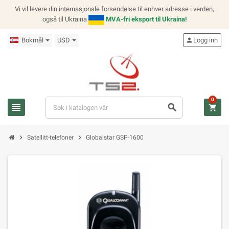
Vi vil levere din internasjonale forsendelse til enhver adresse i verden,
også til Ukraina
MVA-fri eksport til Ukraina!
Bokmål
USD
person
Logg inn
0
view_headline
search
shopping_cart
chevron_right
chevron_right
Satellitt-telefoner
Globalstar GSP-1600