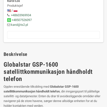
Karol Łoś
Produktsjef
/
+48603969934
+48507526097
karol@ts2.pl
Beskrivelse
Globalstar GSP-1600
satellittkommunikasjon håndholdt
telefon
Opplev enestående tilkobling med
Globalstar GSP-1600
satellittkommunikasjon håndholdt telefon
, din inngangsport til pålitelige
satellitt- og datatjenester. Enten du drar til avsidesliggende områder eller
navigerer på de store havene, sørger denne allsidige enheten for at du
holder kontakten med verden.