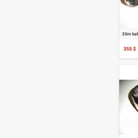
30m kab
355 $