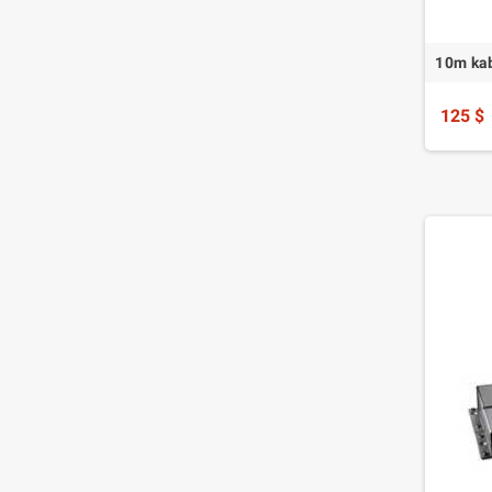
10m kab
125 $