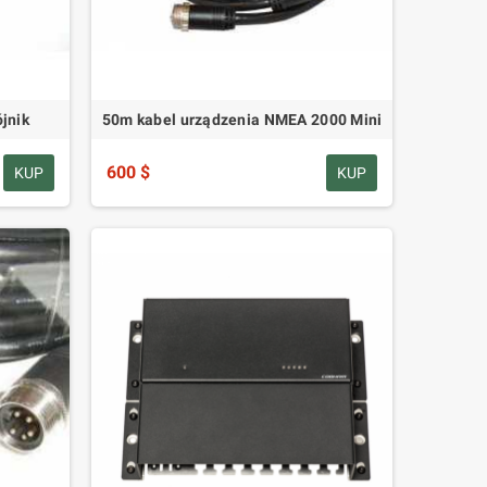
jnik
50m kabel urządzenia NMEA 2000 Mini
600 $
KUP
KUP