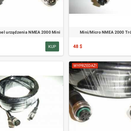
el urządzenia NMEA 2000 Mini
Mini/Micro NMEA 2000 Tró
48 $
KUP
WYPRZEDAŻ!