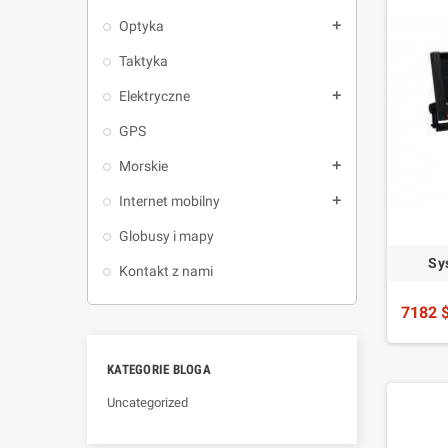
Optyka
add
Taktyka
Elektryczne
add
GPS
Morskie
add
Internet mobilny
add
Globusy i mapy
Sy
Kontakt z nami
7182 
KATEGORIE BLOGA
Uncategorized