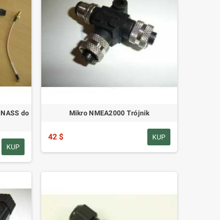
ONASS do
Mikro NMEA2000 Trójnik
42 $
KUP
KUP