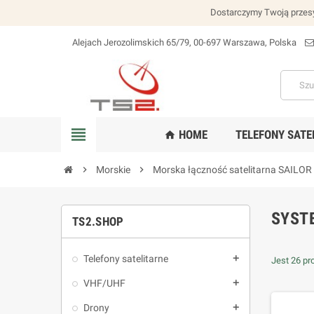
Dostarczymy Twoją przesy
Alejach Jerozolimskich 65/79, 00-697 Warszawa, Polska
lokalizacja_na
view_headline
HOME
TELEFONY SATE
home
chevron_right
Morskie
chevron_right
Morska łączność satelitarna SAILOR
SYST
TS2.SHOP
Telefony satelitarne
add
Jest 26 pr
VHF/UHF
add
Drony
add