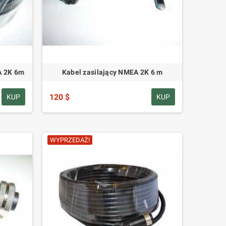
A 2K 6m
Kabel zasilający NMEA 2K 6 m
120 $
KUP
KUP
WYPRZEDAŻ!