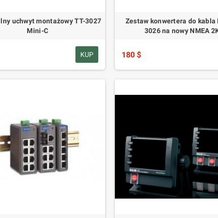
lny uchwyt montażowy TT-3027
Zestaw konwertera do kabla 
Mini-C
3026 na nowy NMEA 2
180 $
KUP