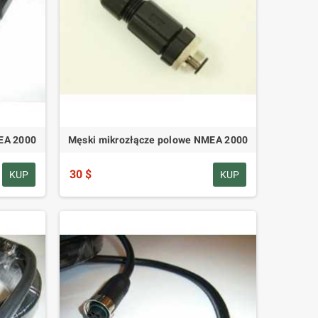
EA 2000
Męski mikrozłącze polowe NMEA 2000
30 $
KUP
KUP