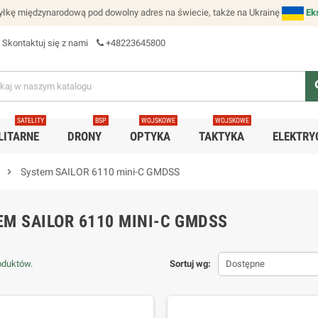
łkę międzynarodową pod dowolny adres na świecie, także na Ukrainę
Ek
Skontaktuj się z nami
+48223645800
se
SATELITY
BSP
WOJSKOWE
WOJSKOWE
LITARNE
DRONY
OPTYKA
TAKTYKA
ELEKTRY
chevron_right
System SAILOR 6110 mini-C GMDSS
EM SAILOR 6110 MINI-C GMDSS
oduktów.
Sortuj wg:
Dostępne