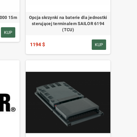
2000 15m
Opcja skrzynki na baterie dla jednostki
sterującej terminalem SAILOR 6194
(TCU)
KUP
1194 $
KUP