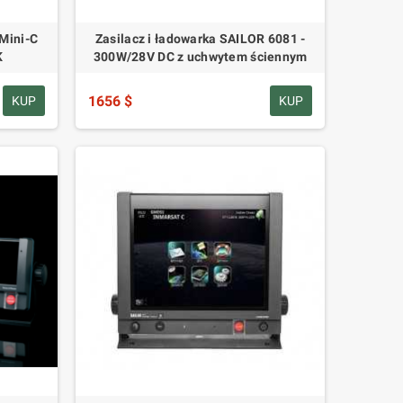
Mini-C
Zasilacz i ładowarka SAILOR 6081 -
K
300W/28V DC z uchwytem ściennym
1656 $
KUP
KUP