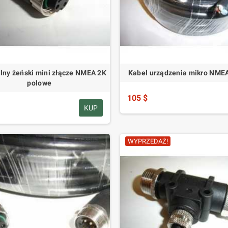
lny żeński mini złącze NMEA 2K
Kabel urządzenia mikro NME
polowe
105 $
KUP
WYPRZEDAŻ!