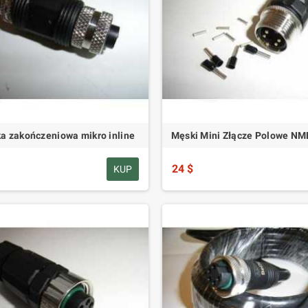
ka zakończeniowa mikro inline
Męski Mini Złącze Polowe NM
24 $
KUP