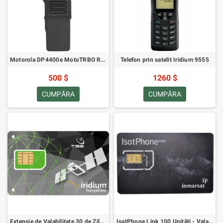
Motorola DP4400e MotoTRBO Radio VHF
Telefon prin satelit Iridium 9555
500 $
1260 $
CUMPĂRA
CUMPĂRA
Extensie de Valabilitate 30 de Zile pentru Timp de Vorbire Preplătit Iridium
IsatPhone Link 100 Unități - Valabilitate 90 Zile