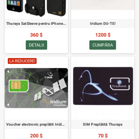
Thuraya SatSleeve pentru iPhone 5 și 5S
Iridium DU-TE!
360 $
1200 $
DETALII
CUMPĂRA
LA REDUCERE!
Voucher electronic preplătit Iridium - 100 de minute - Valabilitate o lună
SIM Preplătită Thuraya
200 $
70 $