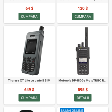
64 $
130 $
CUMPĂRA
CUMPĂRA
Thuraya XT Lite cu cartelă SIM
Motorola DP4800e MotoTRBO Radio Digital VHF
649 $
595 $
CUMPĂRA
DETALII
NUMAI ONLINE