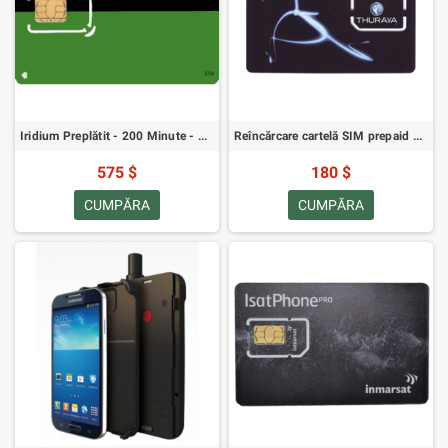
Iridium Preplătit - 200 Minute - Valabilitate de șase luni
Reîncărcare cartelă SIM prepaid Thuraya - 160 unități
575 $
180 $
CUMPĂRA
CUMPĂRA