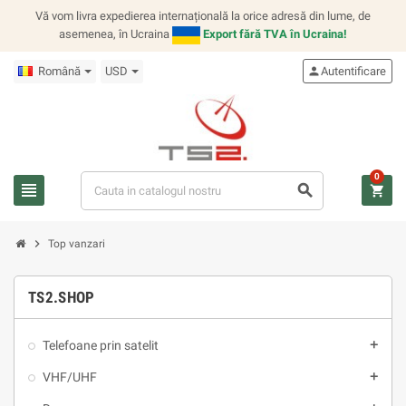
Vă vom livra expedierea internațională la orice adresă din lume, de
asemenea, în Ucraina
Export fără TVA în Ucraina!
Română
USD
person
Autentificare
0
view_headline
search
shopping_cart
chevron_right
Top vanzari
TS2.SHOP
Telefoane prin satelit
add
VHF/UHF
add