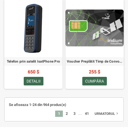
Telefon prin satelit IsatPhone Pro
Voucher Preplătit Timp de Convorbire Iridium - 100 de Minute Valabilitate 60 de Zile
650 $
255 $
DETALII
CUMPĂRA
Se afiseaza 1-24 din 964 produs(e)
…
1
2
3
41
navigate_next
URMATORUL