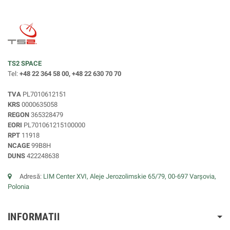
TS2 SPACE
Tel:
+48 22 364 58 00, +48 22 630 70 70
TVA
PL7010612151
KRS
0000635058
REGON
365328479
EORI
PL701061215100000
RPT
11918
NCAGE
99B8H
DUNS
422248638
Adresă:
LIM Center XVI, Aleje Jerozolimskie 65/79, 00-697 Varșovia,
Polonia
INFORMATII