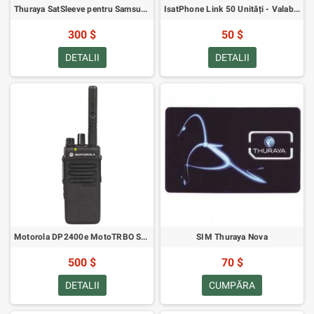
Thuraya SatSleeve pentru Samsung Galaxy S4
IsatPhone Link 50 Unități - Valabilitate 30 Zile
300 $
50 $
DETALII
DETALII
Motorola DP2400e MotoTRBO Stație Radio Portabilă cu Dublu Sens VHF
SIM Thuraya Nova
500 $
70 $
DETALII
CUMPĂRA