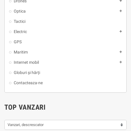
Drones
add
Optica
add
Tactici
Electric
add
GPS
Maritim
add
Internet mobil
add
Globuri și hărți
Contacteaza-ne
TOP VANZARI
Vanzari, descrescator