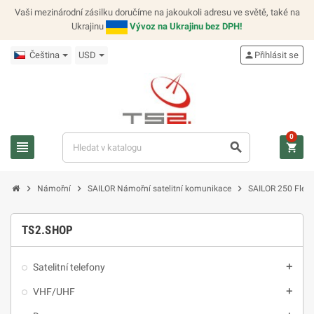
Vaši mezinárodní zásilku doručíme na jakoukoli adresu ve světě, také na
Ukrajinu
Vývoz na Ukrajinu bez DPH!
Čeština
USD
person
Přihlásit se
0
view_headline
search
shopping_cart
chevron_right
chevron_right
chevron_right
Námořní
SAILOR Námořní satelitní komunikace
SAILOR 250 Flee
TS2.SHOP
Satelitní telefony
add
VHF/UHF
add