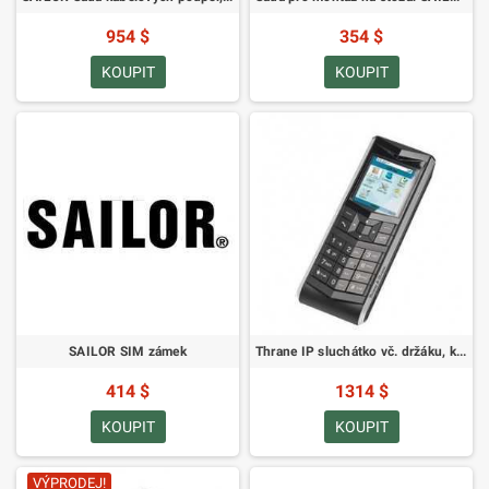
954 $
354 $
KOUPIT
KOUPIT
SAILOR SIM zámek
Thrane IP sluchátko vč. držáku, kabelové
414 $
1314 $
KOUPIT
KOUPIT
VÝPRODEJ!