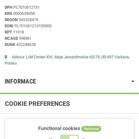
DPH
PL7010612151
KRS
0000635058
REGON
365328479
EORI
PL701061215100000
RPT
11918
NCAGE
99B8H
DUNS
422248638
Adresa:
LIM Center XVI, Aleje Jerozolimskie 65/79, 00-697 Varšava,
Polsko
INFORMACE
COOKIE PREFERENCES
Functional cookies
Technical