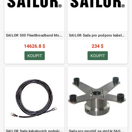
SAILOR 500 FleetBroadband Modernizační sada pro SAILOR 250 FleetBroadband
SAILOR Sada pro podporu kabelů, Základní
14626.8 $
234 $
KOUPIT
KOUPIT
SAILOR Sada kabelových podpěr, prodloužená
Sada pro montáž na stožár SAILOR