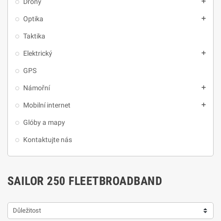
Drony
add
Optika
add
Taktika
Elektrický
add
GPS
Námořní
add
Mobilní internet
add
Glóby a mapy
Kontaktujte nás
SAILOR 250 FLEETBROADBAND
Důležitost