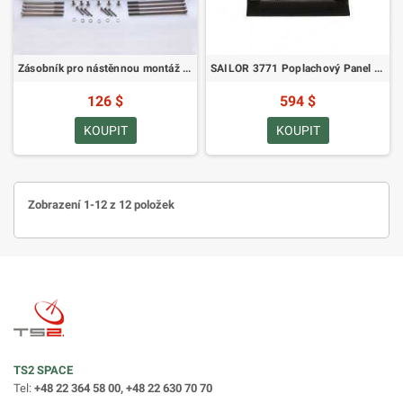
Zásobník pro nástěnnou montáž napájecího zdroje SAILOR 6080 AC/DC
SAILOR 3771 Poplachový Panel FleetBroadband
126 $
594 $
KOUPIT
KOUPIT
Zobrazení 1-12 z 12 položek
TS2 SPACE
Tel:
+48 22 364 58 00, +48 22 630 70 70