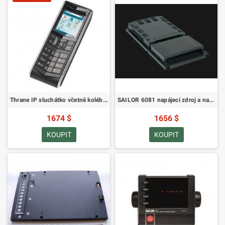
Thrane IP sluchátko včetně kolébky, bezdrátové
SAILOR 6081 napájecí zdroj a nabíječka - 300W/28V DC s nástěnným držákem
1674 $
1656 $
KOUPIT
KOUPIT