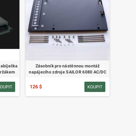
nabíječka
Zásobník pro nástěnnou montáž
držákem
napájecího zdroje SAILOR 6080 AC/DC
126 $
OUPIT
KOUPIT