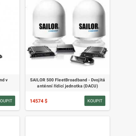
nd v
SAILOR 500 FleetBroadband - Dvojitá
anténní řídicí jednotka (DACU)
14574 $
OUPIT
KOUPIT