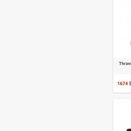
Thrane
1674 