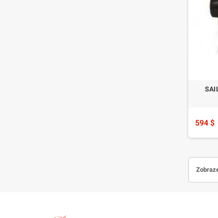
SAI
594 $
Zobraze