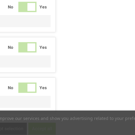
No
Yes
No
Yes
No
Yes
improve our services and show you advertising related to your pref
No
Yes
t selection
Accept all