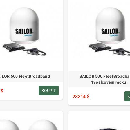
ILOR 500 FleetBroadband
SAILOR 500 FleetBroadba
19palcovém racku
 $
KOUPIT
23214 $
K