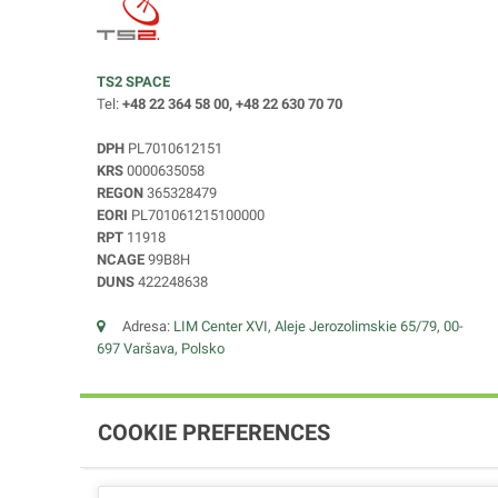
TS2 SPACE
Tel:
+48 22 364 58 00, +48 22 630 70 70
DPH
PL7010612151
KRS
0000635058
REGON
365328479
EORI
PL701061215100000
RPT
11918
NCAGE
99B8H
DUNS
422248638
Adresa:
LIM Center XVI, Aleje Jerozolimskie 65/79, 00-
697 Varšava, Polsko
COOKIE PREFERENCES