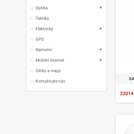
Optika
add
Taktika
Elektrický
add
GPS
Námořní
add
Mobilní internet
add
Glóby a mapy
SA
Kontaktujte nás
22014