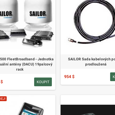
500 FleetBroadband - Jednotka
SAILOR Sada kabelových po
duální antény (DACU) 19palcový
prodloužená
rack
954 $
K
 $
KOUPIT
EJ!