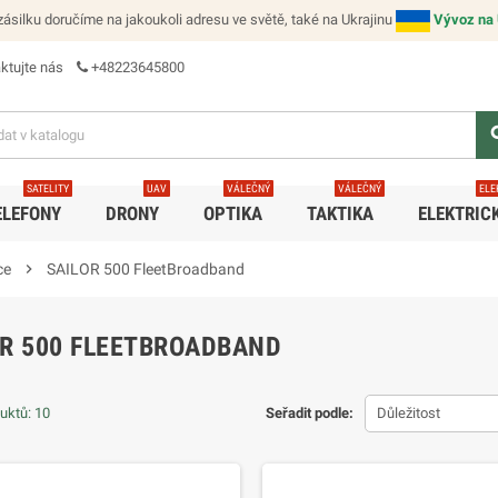
ásilku doručíme na jakoukoli adresu ve světě, také na Ukrajinu
Vývoz na 
ktujte nás
+48223645800
se
SATELITY
UAV
VÁLEČNÝ
VÁLEČNÝ
ELE
ELEFONY
DRONY
OPTIKA
TAKTIKA
ELEKTRIC
ce
chevron_right
SAILOR 500 FleetBroadband
OR 500 FLEETBROADBAND
uktů: 10
Seřadit podle:
Důležitost