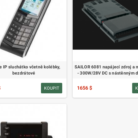
 IP sluchátko včetně kolébky,
SAILOR 6081 napájecí zdroj a 
bezdrátové
- 300W/28V DC s nástěnným 
$
1656 $
KOUPIT
K