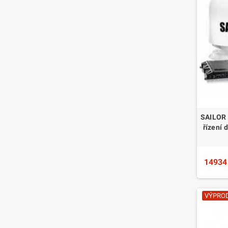
SAILOR 
řízení 
14934
VÝPROD