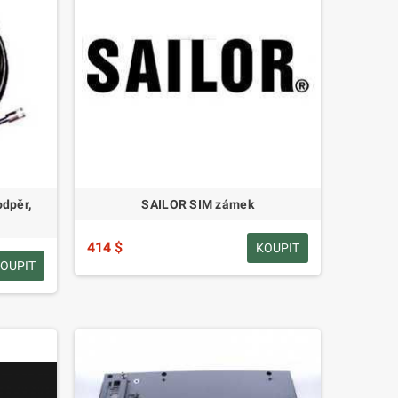
dpěr,
SAILOR SIM zámek
414 $
KOUPIT
OUPIT