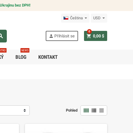
Ukrajinu bez DPH!
Čeština
USD
0
arch
person
shopping_cart
Přihlásit se
0,00 $
KTRO
NEWS
KÝ
BLOG
KONTAKT
view_comfy
view_list
view_headline
Pohled