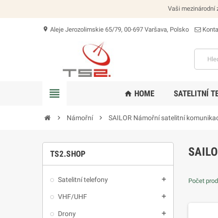
Vaši mezinárodní z
Aleje Jerozolimskie 65/79, 00-697 Varšava, Polsko
Konta
location_on
view_headline
HOME
SATELITNÍ T
home
chevron_right
Námořní
chevron_right
SAILOR Námořní satelitní komunika
SAIL
TS2.SHOP
Satelitní telefony
add
Počet prod
VHF/UHF
add
Drony
add