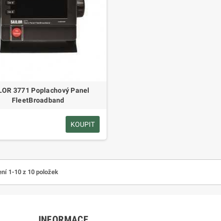
LOR 3771 Poplachový Panel
FleetBroadband
KOUPIT
ní 1-10 z 10 položek
INFORMACE