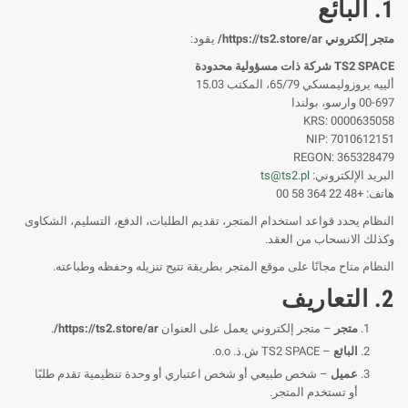
1. البائع
متجر إلكتروني https://ts2.store/ar/
يقود:
TS2 SPACE شركة ذات مسؤولية محدودة
ألييه يروزوليمسكي 65/79، المكتب 15.03
00-697 وارسو، بولندا
KRS: 0000635058
NIP: 7010612151
REGON: 365328479
البريد الإلكتروني:
ts@ts2.pl
هاتف: +48 22 364 58 00
النظام يحدد قواعد استخدام المتجر، تقديم الطلبات، الدفع، التسليم، الشكاوى
وكذلك الانسحاب من العقد.
النظام متاح مجانًا على موقع المتجر بطريقة تتيح تنزيله وحفظه وطباعته.
2. التعاريف
متجر
– متجر إلكتروني يعمل على العنوان
https://ts2.store/ar/
.
البائع
– TS2 SPACE ش.ذ. o.o.
عميل
– شخص طبيعي أو شخص اعتباري أو وحدة تنظيمية تقدم طلبًا
أو تستخدم المتجر.