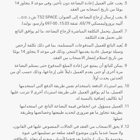
يجب على العميل إعادة البضاعة دون تأخير، وفي موعد لا يتجاوز 14
يومًا من تاريخ انسحابه من العقد.
يجب إرسال إرجاع البضاعة إلى العنوان: TS2 SPACE ش.ذ. o.o., ،
ألييه يروزوليمسكي 65/79، شقة 15.03، 00-697 وارسو، بولندا.
العميل يتحمل التكلفة المباشرة لإرجاع البضاعة، ما لم يوافق البائع
على تحمل هذه التكلفة.
يُعيد البائع للعميل المدفوعات المستلمة، بما في ذلك تكلفة أرخص
وسيلة توصيل عادية يقدمها المتجر، وذلك في موعد لا يتجاوز 14 يومًا
من تاريخ استلام إشعار الانسحاب من العقد.
يمكن للبائع أن يمتنع عن إعادة المبلغ المدفوع حتى يستلم البضاعة
مرة أخرى أو حتى يقدم العميل دليلاً على إرجاعها، وذلك حسب أي من
الحدثين يحدث أولاً.
يتم استرداد الدفعة باستخدام نفس طريقة الدفع التي استخدمها
العميل، ما لم يوافق العميل على طريقة استرداد أخرى لا تترتب عليها
أية تكاليف إضافية بالنسبة له.
العميل مسؤول عن انخفاض قيمة البضاعة الناتج عن استخدامها
بطريقة تتجاوز ما هو ضروري لتحديد طبيعتها وخصائصها وطريقة
عملها.
لا يحق الانسحاب من العقد في الحالات المنصوص عليها في القانون،
ولا سيما عندما يكون موضوع العقد سلعة تم تسليمها في عبوة
مختومة ولا يمكن إرجاعها بعد فتحها لأسباب صحية أو تتعلق بالنظافة،