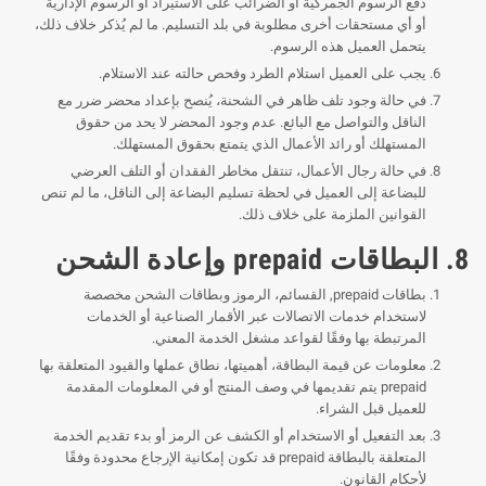
دفع الرسوم الجمركية أو الضرائب على الاستيراد أو الرسوم الإدارية
أو أي مستحقات أخرى مطلوبة في بلد التسليم. ما لم يُذكر خلاف ذلك،
يتحمل العميل هذه الرسوم.
يجب على العميل استلام الطرد وفحص حالته عند الاستلام.
في حالة وجود تلف ظاهر في الشحنة، يُنصح بإعداد محضر ضرر مع
الناقل والتواصل مع البائع. عدم وجود المحضر لا يحد من حقوق
المستهلك أو رائد الأعمال الذي يتمتع بحقوق المستهلك.
في حالة رجال الأعمال، تنتقل مخاطر الفقدان أو التلف العرضي
للبضاعة إلى العميل في لحظة تسليم البضاعة إلى الناقل، ما لم تنص
القوانين الملزمة على خلاف ذلك.
8. البطاقات prepaid وإعادة الشحن
بطاقات prepaid, القسائم، الرموز وبطاقات الشحن مخصصة
لاستخدام خدمات الاتصالات عبر الأقمار الصناعية أو الخدمات
المرتبطة بها وفقًا لقواعد مشغل الخدمة المعني.
معلومات عن قيمة البطاقة، أهميتها، نطاق عملها والقيود المتعلقة بها
prepaid يتم تقديمها في وصف المنتج أو في المعلومات المقدمة
للعميل قبل الشراء.
بعد التفعيل أو الاستخدام أو الكشف عن الرمز أو بدء تقديم الخدمة
المتعلقة بالبطاقة prepaid قد تكون إمكانية الإرجاع محدودة وفقًا
لأحكام القانون.