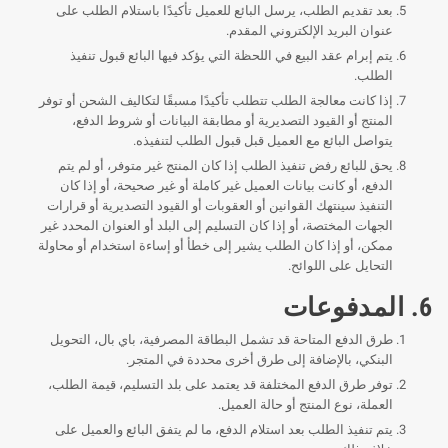
بعد تقديم الطلب، يرسل البائع للعميل تأكيدًا باستلام الطلب على
عنوان البريد الإلكتروني المقدم.
يتم إبرام عقد البيع في اللحظة التي يؤكد فيها البائع قبول تنفيذ
الطلب.
إذا كانت معالجة الطلب تتطلب تأكيدًا مسبقًا لتكاليف الشحن أو توفر
المنتج أو القيود التصديرية أو مطابقة البيانات أو شروط الدفع،
يتواصل البائع مع العميل قبل قبول الطلب لتنفيذه.
يحق للبائع رفض تنفيذ الطلب إذا كان المنتج غير متوفر، أو لم يتم
الدفع، أو كانت بيانات العميل غير كاملة أو غير صحيحة، أو إذا كان
التنفيذ سينتهك القوانين أو العقوبات أو القيود التصديرية أو قرارات
الجهات المختصة، أو إذا كان التسليم إلى البلد أو العنوان المحدد غير
ممكن، أو إذا كان الطلب يشير إلى خطأ أو إساءة استخدام أو محاولة
التحايل على اللوائح.
6. المدفوعات
طرق الدفع المتاحة قد تشمل البطاقة المصرفية، باي بال، التحويل
البنكي، بالإضافة إلى طرق أخرى محددة في المتجر.
توفر طرق الدفع المختلفة قد يعتمد على بلد التسليم، قيمة الطلب،
العملة، نوع المنتج أو حالة العميل.
يتم تنفيذ الطلب بعد استلام الدفع، ما لم يتفق البائع والعميل على