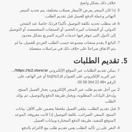
خلاف ذلك بشكل واضح.
إذا كان المتجر يعرض الأسعار بعملات مختلفة، يتم تحديد السعر
النهائي وعملة الدفع للعميل قبل تقديم الطلب.
قد يتطلب تحديد تكلفة التوصيل تأكيدًا فرديًا، خاصةً عند الشحن
الدولي، أو الشحنات كبيرة الحجم، أو المنتجات المتخصصة، أو التوصيل
إلى الدول التي تتوفر فيها خدمات البريد السريع بشكل محدود.
البائع لا يقدم منتجات مصنوعة حسب الطلب الفردي للعميل، ما لم
يتم الاتفاق صراحةً على خلاف ذلك في مراسلات منفصلة.
5. تقديم الطلبات
يمكن تقديم الطلبات عبر الموقع الإلكتروني
https://ts2.store/ar/
, ،
عبر البريد الإلكتروني على العنوان
ts@ts2.pl
أو عبر الهاتف على
الرقم +48 22 364 58 00.
من أجل تقديم طلب عبر المتجر الإلكتروني، يختار العميل المنتج،
ويُدخل البيانات المطلوبة، ويختار طريقة الدفع والتوصيل، ثم يؤكد
الطلب.
قبل تقديم الطلب، يتلقى العميل ملخصًا يتضمن على الأقل: بيانات
المنتج، السعر، الضرائب، تكلفة التوصيل إذا كانت معروفة، الموعد
المتوقع للتنفيذ، طريقة الدفع المختارة وبيانات العميل.
النقر على زر تأكيد الطلب يعني تقديم طلب مع الالتزام بالدفع.