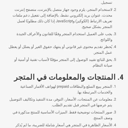
تسجيل.
لاستخدام المتجر، يلزم وجود جهاز متصل بالإنترنت، متصفح إنترنت
محدث، عنوان بريد إلكتروني نشط، بالإضافة إلى تفعيل دعم ملفات
تعريف الارتباط (الكوكيز) وJavaScript إذا كان ذلك مطلوبًا لعمل
المتجر بشكل صحيح.
يجب على العميل استخدام المتجر وفقًا للقانون والأعراف الجيدة
واللوائح.
يُحظر تقديم محتوى غير قانوني أو ينتهك حقوق الغير أو يضلل أو يعطل
عمل المتجر.
يحق للبائع تقييد الوصول إلى المتجر مؤقتًا لأسباب تقنية أو أمنية أو
صيانة النظام.
4. المنتجات والمعلومات في المتجر
المتجر يبيع السلع والبطاقات prepaid لهواتف الأقمار الصناعية
والخدمات المرتبطة بها.
معلومات عن المنتجات، الأسعار، التوفر، مدة التنفيذ وتكاليف التوصيل
يتم عرضها في المتجر قبل تقديم الطلب.
صور المنتجات توضيحية فقط. الميزات الأساسية للمنتج مذكورة في
وصف المنتج.
الأسعار الظاهرة في المتجر هي أسعار شاملة للضريبة، ما لم يُذكر