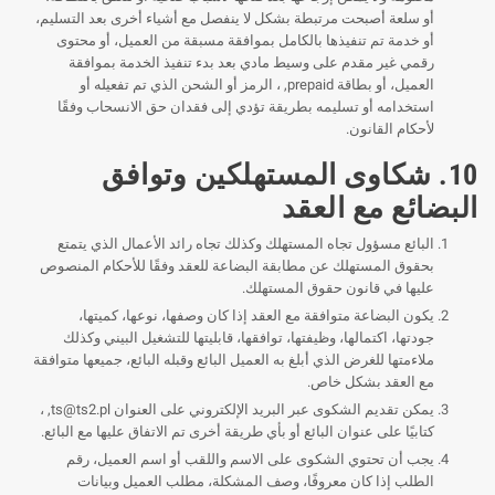
أو سلعة أصبحت مرتبطة بشكل لا ينفصل مع أشياء أخرى بعد التسليم،
أو خدمة تم تنفيذها بالكامل بموافقة مسبقة من العميل، أو محتوى
رقمي غير مقدم على وسيط مادي بعد بدء تنفيذ الخدمة بموافقة
العميل، أو بطاقة prepaid, ، الرمز أو الشحن الذي تم تفعيله أو
استخدامه أو تسليمه بطريقة تؤدي إلى فقدان حق الانسحاب وفقًا
لأحكام القانون.
10. شكاوى المستهلكين وتوافق
البضائع مع العقد
البائع مسؤول تجاه المستهلك وكذلك تجاه رائد الأعمال الذي يتمتع
بحقوق المستهلك عن مطابقة البضاعة للعقد وفقًا للأحكام المنصوص
عليها في قانون حقوق المستهلك.
يكون البضاعة متوافقة مع العقد إذا كان وصفها، نوعها، كميتها،
جودتها، اكتمالها، وظيفتها، توافقها، قابليتها للتشغيل البيني وكذلك
ملاءمتها للغرض الذي أبلغ به العميل البائع وقبله البائع، جميعها متوافقة
مع العقد بشكل خاص.
يمكن تقديم الشكوى عبر البريد الإلكتروني على العنوان
ts@ts2.pl
, ،
كتابيًا على عنوان البائع أو بأي طريقة أخرى تم الاتفاق عليها مع البائع.
يجب أن تحتوي الشكوى على الاسم واللقب أو اسم العميل، رقم
الطلب إذا كان معروفًا، وصف المشكلة، مطلب العميل وبيانات