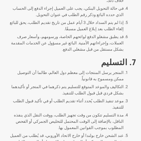
خلاف ذلك.
في حالة التحويل البنكي، يجب على العميل إجراء الدفع إلى الحساب
الذي حدده البائع وذكر رقم الطلب في عنوان التحويل.
إذا لم يتم السداد خلال 3 أيام عمل من تاريخ تقديم الطلب، يحق للبائع
إلغاء الطلب بعد إبلاغ العميل مسبقًا.
قد يطبق مشغلو الدفع لوائحهم الخاصة، ورسومهم، وأسعار صرف
العملات، وإجراءاتهم الأمنية. البائع غير مسؤول عن الخدمات المقدمة
بشكل مستقل من قبل مشغلي الدفع.
7. التسليم
المتجر يرسل المنتجات إلى معظم دول العالم، طالما أن التوصيل
ممكن ومسموح به قانونياً.
التكاليف والموعد المتوقع للتسليم يتم ذكرهما في المتجر أو تأكيدهما
بشكل فردي قبل قبول الطلب للتنفيذ.
موعد تنفيذ الطلب يُحدد أثناء تقديم الطلب أو في تأكيد قبول الطلب
للتنفيذ.
مدة التسليم تتكون من وقت تجهيز الطلب، ووقت النقل الذي ينفذه
الناقل، بالإضافة إلى الوقت المحتمل للتخليص الجمركي أو الفحص
المطلوب بموجب القوانين المعمول بها.
عند الشحن خارج بولندا أو خارج الاتحاد الأوروبي، قد يُطلب من العميل