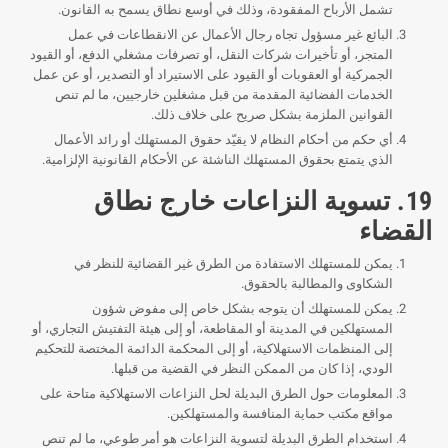
تشمل الأرباح المفقودة، وذلك في أوسع نطاق يسمح به القانون.
البائع غير مسؤول تجاه رجال الأعمال عن الانقطاعات في عمل
المتجر، أو تأخيرات شركات النقل، أو تصرفات مشغلي الدفع، أو القيود
الجمركية أو العقوبات أو القيود على الاستيراد أو التصدير، أو عن عمل
الخدمات الفضائية المقدمة من قبل مشغلين خارجيين، ما لم تنص
القوانين الملزمة بشكل صريح على خلاف ذلك.
أي حكم من أحكام النظام لا يقيّد حقوق المستهلك أو رائد الأعمال
الذي يتمتع بحقوق المستهلك الناشئة عن الأحكام القانونية الإلزامية.
19. تسوية النزاعات خارج نطاق
القضاء
يمكن للمستهلك الاستفادة من الطرق غير القضائية للنظر في
الشكاوى والمطالبة بالحقوق.
يمكن للمستهلك أن يتوجه بشكل خاص إلى مفوض شؤون
المستهلكين في المدينة أو المقاطعة، أو إلى هيئة التفتيش التجاري، أو
إلى المنظمات الاستهلاكية، أو إلى المحكمة الدائمة المختصة للتحكيم
الودي، إذا كان من الممكن النظر في القضية من قبلها.
المعلومات حول الطرق البديلة لحل النزاعات الاستهلاكية متاحة على
مواقع مكتب حماية المنافسة والمستهلكين.
استخدام الطرق البديلة لتسوية النزاعات هو أمر طوعي، ما لم تنص