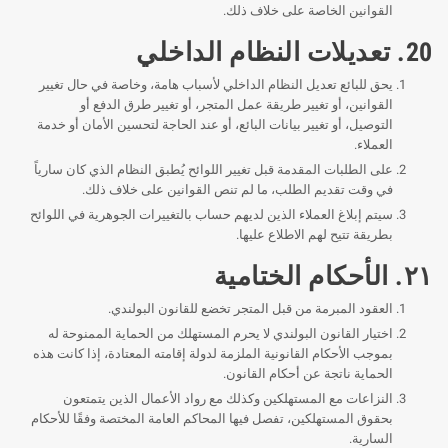
القوانين الخاصة على خلاف ذلك.
20. تعديلات النظام الداخلي
يحق للبائع تعديل النظام الداخلي لأسباب هامة، وخاصة في حال تغيير
القوانين، أو تغيير طريقة عمل المتجر، أو تغيير طرق الدفع أو
التوصيل، أو تغيير بيانات البائع، أو عند الحاجة لتحسين الأمان أو خدمة
العملاء.
على الطلبات المقدمة قبل تغيير اللوائح يُطبق النظام الذي كان سارياً
في وقت تقديم الطلب، ما لم تنص القوانين على خلاف ذلك.
سيتم إبلاغ العملاء الذين لديهم حساب بالتغييرات الجوهرية في اللوائح
بطريقة تتيح لهم الاطلاع عليها.
٢١. الأحكام الختامية
العقود المبرمة من قبل المتجر تخضع للقانون البولندي.
اختيار القانون البولندي لا يحرم المستهلك من الحماية الممنوحة له
بموجب الأحكام القانونية الملزمة لدولة إقامته المعتادة، إذا كانت هذه
الحماية ناتجة عن أحكام القانون.
النزاعات مع المستهلكين وكذلك مع رواد الأعمال الذين يتمتعون
بحقوق المستهلكين، تفصل فيها المحاكم العامة المختصة وفقًا للأحكام
السارية.