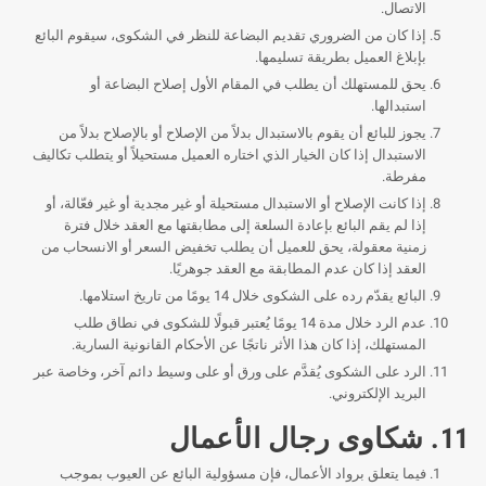
الاتصال.
إذا كان من الضروري تقديم البضاعة للنظر في الشكوى، سيقوم البائع
بإبلاغ العميل بطريقة تسليمها.
يحق للمستهلك أن يطلب في المقام الأول إصلاح البضاعة أو
استبدالها.
يجوز للبائع أن يقوم بالاستبدال بدلاً من الإصلاح أو بالإصلاح بدلاً من
الاستبدال إذا كان الخيار الذي اختاره العميل مستحيلاً أو يتطلب تكاليف
مفرطة.
إذا كانت الإصلاح أو الاستبدال مستحيلة أو غير مجدية أو غير فعّالة، أو
إذا لم يقم البائع بإعادة السلعة إلى مطابقتها مع العقد خلال فترة
زمنية معقولة، يحق للعميل أن يطلب تخفيض السعر أو الانسحاب من
العقد إذا كان عدم المطابقة مع العقد جوهريًا.
البائع يقدّم رده على الشكوى خلال 14 يومًا من تاريخ استلامها.
عدم الرد خلال مدة 14 يومًا يُعتبر قبولًا للشكوى في نطاق طلب
المستهلك، إذا كان هذا الأثر ناتجًا عن الأحكام القانونية السارية.
الرد على الشكوى يُقدَّم على ورق أو على وسيط دائم آخر، وخاصة عبر
البريد الإلكتروني.
11. شكاوى رجال الأعمال
فيما يتعلق برواد الأعمال، فإن مسؤولية البائع عن العيوب بموجب