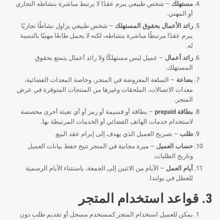
مستهلك
– شخص طبيعي يبرم عقدًا لا يرتبط مباشرة بنشاطه التجاري
أو المهني.
رائد الأعمال بحقوق المستهلك
– شخص طبيعي يزاول نشاطًا تجاريًا
يبرم عقدًا مرتبطًا مباشرة بنشاطه، لكنه لا يحمل طابعًا مهنيًا بالنسبة
له.
رائد أعمال
– عميل ليس مستهلكًا ولا رائد أعمال يتمتع بحقوق
المستهلك.
بضاعة
– السلعة المعروضة في المتجر، وخاصة المعدات الفضائية،
معدات الاتصالات، الملحقات وغيرها من المنتجات المتوفرة في عرض
المتجر.
بطاقة prepaid
– بطاقة أو قسيمة أو رمز أو أي تعبئة أخرى مخصصة
لاستخدام خدمات الهاتف الفضائي أو الخدمات المرتبطة بها.
طلب
– تصريح العميل الذي يهدف إلى إبرام عقد البيع.
حساب العميل
– ميزة مجانية في المتجر تتيح حفظ بيانات العميل
وتاريخ الطلبات.
أيام العمل
– الأيام من الاثنين إلى الجمعة، باستثناء الأيام الرسمية
للعطل في بولندا.
3. قواعد استخدام المتجر
يمكن للعميل استخدام المتجر كمستخدم مسجل أو تقديم طلب دون