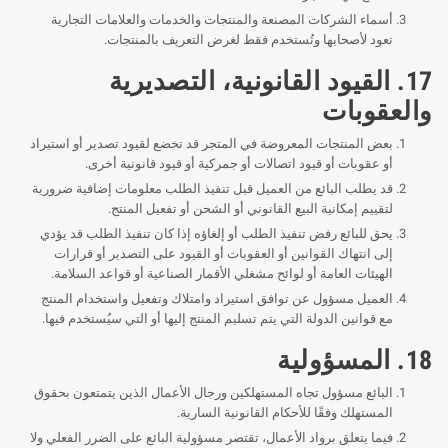
أسماء الشركات المصنعة والمنتجات والخدمات والعلامات التجارية
تعود لأصحابها وتُستخدم فقط لغرض التعريف بالمنتجات.
17. القيود القانونية، التصديرية
والعقوبات
بعض المنتجات المعروضة في المتجر قد تخضع لقيود تصدير أو استيراد
أو عقوبات أو قيود اتصالات أو جمركية أو قيود قانونية أخرى.
قد يطلب البائع من العميل قبل تنفيذ الطلب معلومات إضافية ضرورية
لتقييم إمكانية البيع القانوني أو الشحن أو تفعيل المنتج.
يحق للبائع رفض تنفيذ الطلب أو إلغاؤه إذا كان تنفيذ الطلب قد يؤدي
إلى انتهاك القوانين أو العقوبات أو القيود على التصدير أو قرارات
الهيئات العامة أو لوائح مشغلي الأقمار الصناعية أو قواعد السلامة.
العميل مسؤول عن توافق استيراد وامتلاك وتفعيل واستخدام المنتج
مع قوانين الدولة التي يتم تسليم المنتج إليها أو التي سيُستخدم فيها.
18. المسؤولية
البائع مسؤول تجاه المستهلكين ورجال الأعمال الذين يتمتعون بحقوق
المستهلك وفقًا للأحكام القانونية السارية.
فيما يتعلق برواد الأعمال، تقتصر مسؤولية البائع على الضرر الفعلي ولا