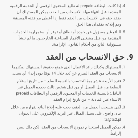
إذا كانت البطاقة prepaid له طابع المحتوى الرقمي أو الخدمة الرقمية
المقدمة قبل انتهاء مهلة الانسحاب من العقد، يمكن للمستهلك أن
يفقد حقه في الانسحاب من العقد فقط إذا أعطى موافقته المسبقة
وتم إبلاغه بفقدان هذا الحق.
البائع غير مسؤول عن جودة أو نطاق أو توفر أو استمرارية الخدمات
المقدمة من قبل مشغلي الأقمار الصناعية الخارجيين، ما لم تنشأ
مسؤولية البائع من أحكام القانون الإلزامية.
9. حق الانسحاب من العقد
المستهلك وكذلك رائد الأعمال الذي يتمتع بحقوق المستهلك يمكنهما
الانسحاب من العقد المبرم عن بُعد خلال 14 يومًا دون إبداء أي سبب.
فترة الأربعة عشر يومًا تُحتسب: بالنسبة للسلع – من تاريخ استلام
السلعة من قبل العميل أو من قبل شخص ثالث يحدده العميل غير
الناقل؛ بالنسبة للخدمات أو المحتوى الرقمي أو البطاقات prepaid
الأشياء غير المادية – من تاريخ إبرام العقد.
لكي ينسحب العميل من العقد، يجب عليه إبلاغ البائع بقراره من خلال
بيان واضح، على سبيل المثال عبر البريد الإلكتروني على العنوان
.
ts@ts2.pl
يمكن للعميل استخدام نموذج الانسحاب من العقد، لكن ذلك ليس
إلزامياً.