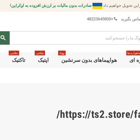
این تحویل خواهیم داد
صادرات بدون مالیات بر ارزش افزوده به اوکراین!
تماس بگیرید
+48223645800
search
ماهواره ها
پهپاد
نظامی
نظامی
ه ای
هواپیماهای بدون سرنشین
اپتیک
تاکتیک