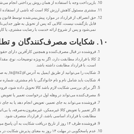
بازپرداخت وجه با استفاده از همان روش پرداختی انجام می‌شو
مشتری مسئول کاهش ارزش کالا است که ناشی از استفاده از آن به روشی فراتر از آنچه برای stتشخی
حق انصراف از قرارداد در موارد پیش‌بینی‌شده توسط قانون وج
قابل بازگشت نیست، کالایی که پس از تحویل به طور جدایی‌نا
نمی‌شود و پس از شروع ارائه خدمت با رضایت مشتری، یا کارت... prepaid, ، کد یا شارژی که فعال شده، استفاده شده یا به گونه‌ای ارائه شده باشد که منجر به از دست دادن حق انصراف طبق مقرر
۱۰. شکایات مصرف‌کنندگان و تطابق کالا با قرارداد
فروشنده در قبال مصرف‌کننده و همچنین کارآفرین دارای حقو
کالا با قرارداد مطابقت دارد، اگر به ویژه توضیحات، نوع، مق
است، با قرارداد مطابقت داشته باشد.
شکایت را می‌توانید از طریق ایمیل به آدرس
ts@ts2.pl
, به ص
شکایت باید شامل نام و نام خانوادگی یا نام مشتری، شما
اگر برای بررسی شکایت لازم باشد کالا تحویل داده شود، فرو
مصرف‌کننده می‌تواند در وهله اول درخواست تعمیر یا تعویض کا
فروشنده می‌تواند به جای تعمیر، تعویض انجام دهد یا به جای
اگر تعمیر یا تعویض کالا غیرممکن، غیرمقرون‌به‌صرفه، یا بی‌
مطابقت با قرارداد اساسی باشد، از قرارداد منصرف شود.
فروشنده ظرف ۱۴ روز از تاریخ دریافت شکایت به آن پاسخ می‌دهد.
عدم پاسخگویی در مهلت ۱۴ روز به معنای پذیرش شکایت در محدوده درخواست مصرف‌کننده است، اگر چنین نتیجه‌ای از مقررات جاری قانون ناشی شود.