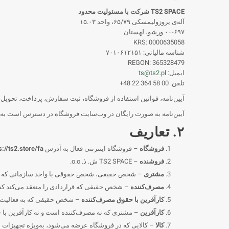
TS2 SPACE شرکت با مسئولیت محدود
آله‌ی یروزولیمسکی ۶۵/۷۹، واحد ۱۵.۰۳
۰۰-۶۹۷ ورشو، لهستان
KRS: 0000635058
شناسه مالیاتی: ۷۰۱۰۶۱۲۱۵۱
REGON: 365328479
ایمیل:
ts@ts2.pl
تلفن: ‎+48 22 364 58 00
آیین‌نامه، قوانین استفاده از فروشگاه، ثبت سفارش، پرداخت، تحویل، 
آیین‌نامه به صورت رایگان در وب‌سایت فروشگاه در دسترس است به گون
۲. تعاریف
فروشگاه
– فروشگاه اینترنتی فعال به آدرس
s://ts2.store/fa/
فروشنده
– TS2 SPACE ش. ذ. o.o.
مشتری
– شخص حقیقی، شخص حقوقی یا واحد سازمانی که سفا
مصرف‌کننده
– شخص حقیقی که قراردادی را منعقد می‌کند که مس
کارآفرین با حقوق مصرف‌کننده
– شخص حقیقی که به فعالیت اقت
کارآفرین
– مشتری که نه مصرف‌کننده است و نه کارآفرین با 
کالا
– کالایی که در فروشگاه عرضه می‌شود، به‌ویژه تجهیزات م