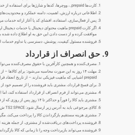
کارت‌ها prepaid, ، ووچرها، کدها و شارژها برای استفاده از خدمات تلفن ماهواره‌ای یا خدمات مرتبط طبق قوانین اپراتور مربوطه در نظر گرفته شده‌اند.
اطلاعاتی درباره ارزش، اهمیت، دامنه عملکرد و محدودیت‌های کارت prepaid در توضیحات محصول یا در اطلاعاتی که پیش از خرید به مشتری ارائه می‌شو
پس از فعال‌سازی، استفاده، افشای کد یا آغاز ارائه خدمات مرتبط با کارت prepaid امکان بازگشت ممکن است مطابق با مق
اگر کارت prepaid ماهیت محتوای دیجیتال یا خدم
موافقت کرده و از دست دادن این حق به او اطلاع داده شده ب
فروشنده مسئول کیفیت، پوشش، دسترسی یا تداوم خدمات ارائه
9. حق انصراف از قرارداد
مصرف‌کننده و همچنین کارآفرین با حقوق مصرف‌کننده می‌توانند بدون ذکر دلیل، ظرف ۱۴ روز از قرار
مهلت ۱۴ روز به این صورت محاسبه می‌شود: برای کالاها 
prepaid اشیایی که ماهیت فیزیکی ندارند – از تاریخ انعقاد قرارداد.
برای فسخ قرارداد، مشتری باید فروشنده را از تصمیم خود از 
مشتری می‌تواند از فرم انصراف از قرارداد استفاده کند، اما 
مشتری باید کالا را فوراً و حداکثر تا ۱۴ روز پس از روزی که از قرارداد انصراف داده است، بازگرداند.
کالای مرجوعی باید به آدرس زیر ارسال شود: TS2 SPACE ش. ذ. o.o., ، خیابان آلِه یروزلِمسکی ۶۵/۷۹، واحد ۱۵.۰۳، ۰۰-۶۹۷ ورشو، لهستان.
مشتری هزینه مستقیم بازگرداندن کالا را پرداخت می‌کند، مگر
فروشنده پرداخت‌های دریافت‌شده از مشتری، از جمله هزینه ارزان‌ترین روش تحویل عادی ارائ
فروشنده می‌تواند بازپرداخت وجه را تا زمانی که کالا بازگردان