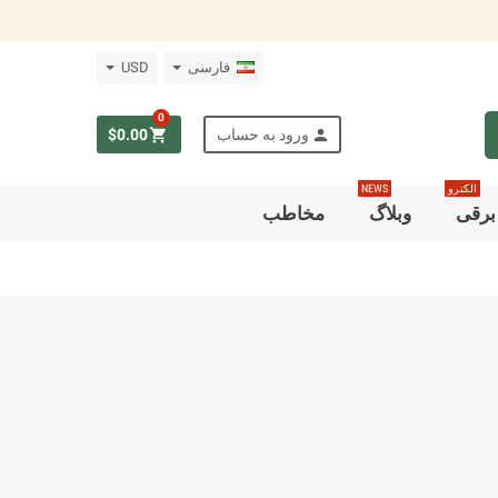
فارسى
USD
0
person
shopping_cart
ورود به حساب
‎$0.00
الکترو
NEWS
برقی
وبلاگ
مخاطب