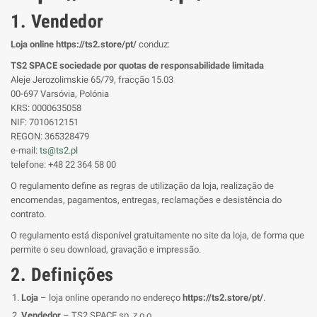
1. Vendedor
Loja online https://ts2.store/pt/
conduz:
TS2 SPACE sociedade por quotas de responsabilidade limitada
Aleje Jerozolimskie 65/79, fracção 15.03
00-697 Varsóvia, Polónia
KRS: 0000635058
NIF: 7010612151
REGON: 365328479
e-mail:
ts@ts2.pl
telefone: +48 22 364 58 00
O regulamento define as regras de utilização da loja, realização de
encomendas, pagamentos, entregas, reclamações e desistência do
contrato.
O regulamento está disponível gratuitamente no site da loja, de forma que
permite o seu download, gravação e impressão.
2. Definições
Loja
– loja online operando no endereço
https://ts2.store/pt/
.
Vendedor
– TS2 SPACE sp. z o.o.