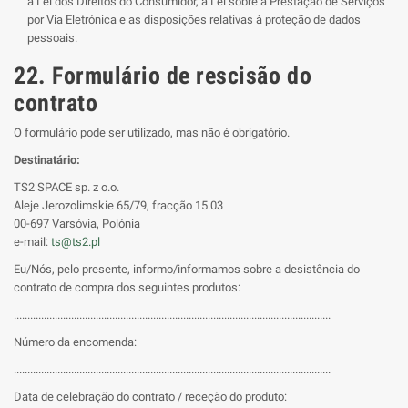
a Lei dos Direitos do Consumidor, a Lei sobre a Prestação de Serviços
por Via Eletrónica e as disposições relativas à proteção de dados
pessoais.
22. Formulário de rescisão do
contrato
O formulário pode ser utilizado, mas não é obrigatório.
Destinatário:
TS2 SPACE sp. z o.o.
Aleje Jerozolimskie 65/79, fracção 15.03
00-697 Varsóvia, Polónia
e-mail:
ts@ts2.pl
Eu/Nós, pelo presente, informo/informamos sobre a desistência do
contrato de compra dos seguintes produtos:
....................................................................................................................
Número da encomenda:
....................................................................................................................
Data de celebração do contrato / receção do produto: