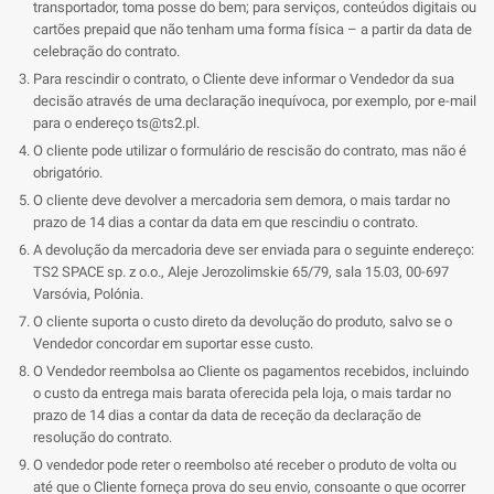
transportador, toma posse do bem; para serviços, conteúdos digitais ou
cartões prepaid que não tenham uma forma física – a partir da data de
celebração do contrato.
Para rescindir o contrato, o Cliente deve informar o Vendedor da sua
decisão através de uma declaração inequívoca, por exemplo, por e-mail
para o endereço
ts@ts2.pl
.
O cliente pode utilizar o formulário de rescisão do contrato, mas não é
obrigatório.
O cliente deve devolver a mercadoria sem demora, o mais tardar no
prazo de 14 dias a contar da data em que rescindiu o contrato.
A devolução da mercadoria deve ser enviada para o seguinte endereço:
TS2 SPACE sp. z o.o., Aleje Jerozolimskie 65/79, sala 15.03, 00-697
Varsóvia, Polónia.
O cliente suporta o custo direto da devolução do produto, salvo se o
Vendedor concordar em suportar esse custo.
O Vendedor reembolsa ao Cliente os pagamentos recebidos, incluindo
o custo da entrega mais barata oferecida pela loja, o mais tardar no
prazo de 14 dias a contar da data de receção da declaração de
resolução do contrato.
O vendedor pode reter o reembolso até receber o produto de volta ou
até que o Cliente forneça prova do seu envio, consoante o que ocorrer