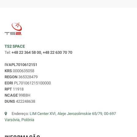
TS2 SPACE
Tel:
+48 22 364 58 00, +48 22 630 70 70
IVAPL7010612151
KRS
0000635058
REGON
365328479
EORI
PL701061215100000
RPT
11918
NCAGE
99B8H
DUNS
422248638
Endereço:
LIM Center XVI, Aleje Jerozolimskie 65/79, 00-697
Varsóvia, Polônia