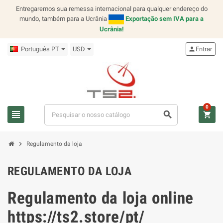
Entregaremos sua remessa internacional para qualquer endereço do
mundo, também para a Ucrânia
Exportação sem IVA para a
Ucrânia!
Português PT
USD
person
Entrar
0
view_headline
search
shopping_cart
chevron_right
Regulamento da loja
REGULAMENTO DA LOJA
Regulamento da loja online
https://ts2.store/pt/