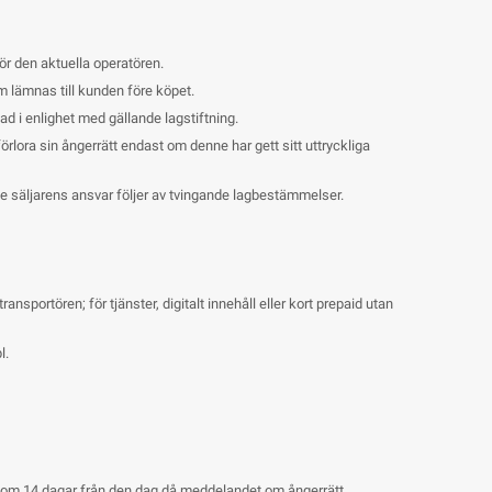
för den aktuella operatören.
 lämnas till kunden före köpet.
ad i enlighet med gällande lagstiftning.
örlora sin ångerrätt endast om denne har gett sitt uttryckliga
 inte säljarens ansvar följer av tvingande lagbestämmelser.
nsportören; för tjänster, digitalt innehåll eller kort prepaid utan
l
.
 inom 14 dagar från den dag då meddelandet om ångerrätt