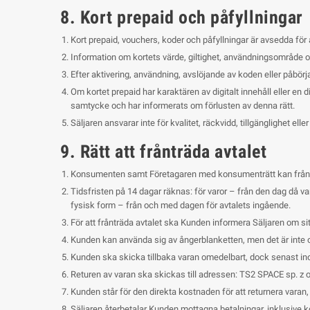
8. Kort prepaid och påfyllningar
Kort prepaid, vouchers, koder och påfyllningar är avsedda för a
Information om kortets värde, giltighet, användningsområde o
Efter aktivering, användning, avslöjande av koden eller påbörja
Om kortet prepaid har karaktären av digitalt innehåll eller en 
samtycke och har informerats om förlusten av denna rätt.
Säljaren ansvarar inte för kvalitet, räckvidd, tillgänglighet el
9. Rätt att frånträda avtalet
Konsumenten samt Företagaren med konsumenträtt kan frånträ
Tidsfristen på 14 dagar räknas: för varor – från den dag då vara
fysisk form – från och med dagen för avtalets ingående.
För att frånträda avtalet ska Kunden informera Säljaren om sitt
Kunden kan använda sig av ångerblanketten, men det är inte o
Kunden ska skicka tillbaka varan omedelbart, dock senast ino
Returen av varan ska skickas till adressen: TS2 SPACE sp. z o
Kunden står för den direkta kostnaden för att returnera varan,
Säljaren återbetalar Kunden mottagna betalningar, inklusive 