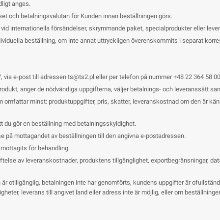
dligt anges.
priset och betalningsvalutan för Kunden innan beställningen görs.
id internationella försändelser, skrymmande paket, specialprodukter eller leverans
dividuella beställning, om inte annat uttryckligen överenskommits i separat kor
/
, via e-post till adressen
ts@ts2.pl
eller per telefon på nummer +48 22 364 58 00
produkt, anger de nödvändiga uppgifterna, väljer betalnings- och leveranssätt sa
omfattar minst: produktuppgifter, pris, skatter, leveranskostnad om den är kä
tt du gör en beställning med betalningsskyldighet.
lse på mottagandet av beställningen till den angivna e-postadressen.
 mottagits för behandling.
lse av leveranskostnader, produktens tillgänglighet, exportbegränsningar, datak
 otillgänglig, betalningen inte har genomförts, kundens uppgifter är ofullständi
heter, leverans till angivet land eller adress inte är möjlig, eller om beställninge