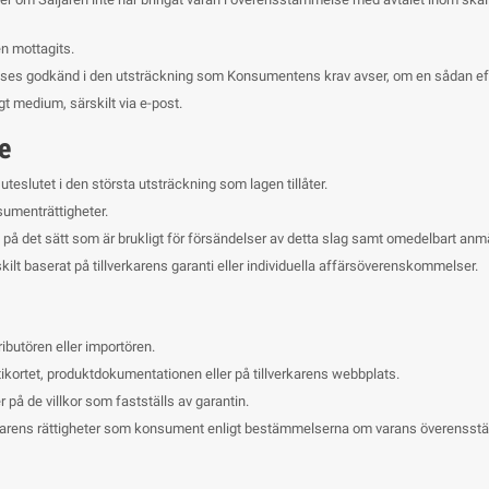
n mottagits.
ses godkänd i den utsträckning som Konsumentens krav avser, om en sådan effek
t medium, särskilt via e-post.
e
uteslutet i den största utsträckning som lagen tillåter.
sumenträttigheter.
å det sätt som är brukligt för försändelser av detta slag samt omedelbart anmäl
kilt baserat på tillverkarens garanti eller individuella affärsöverenskommelser.
ributören eller importören.
ikortet, produktdokumentationen eller på tillverkarens webbplats.
r på de villkor som fastställs av garantin.
agarens rättigheter som konsument enligt bestämmelserna om varans överensst