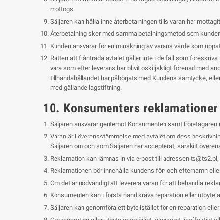
mottogs.
Säljaren kan hålla inne återbetalningen tills varan har mottagit
Återbetalning sker med samma betalningsmetod som kunden a
Kunden ansvarar för en minskning av varans värde som uppstår 
Rätten att frånträda avtalet gäller inte i de fall som föreskriv
vara som efter leverans har blivit oskiljaktigt förenad med an
tillhandahållandet har påbörjats med Kundens samtycke, eller et
med gällande lagstiftning.
10. Konsumenters reklamationer
Säljaren ansvarar gentemot Konsumenten samt Företagaren m
Varan är i överensstämmelse med avtalet om dess beskrivning, 
Säljaren om och som Säljaren har accepterat, särskilt övere
Reklamation kan lämnas in via e-post till adressen
ts@ts2.pl
,
Reklamationen bör innehålla kundens för- och efternamn elle
Om det är nödvändigt att leverera varan för att behandla re
Konsumenten kan i första hand kräva reparation eller utbyte a
Säljaren kan genomföra ett byte istället för en reparation eller
Om reparation eller utbyte är omöjligt, olönsamt, ineffektivt 