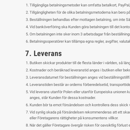
Tillgängliga betalningsmetoder kan omfatta betalkort, PayPa
Tillgängligheten för de olika betalningsmetoderna kan bero på 
Beställningen behandlas efter mottagen betalning, om inte 
Vid banköverföring ska Kunden göra betalningen till det kon
Om betalningen inte sker inom 3 arbetsdagar från beställningst
Betalningsoperatörer kan tillämpa egna regler, avgifter, valuta
7. Leverans
Butiken skickar produkter till de flesta länder i världen, så län
Kostnader och beräknad leveranstid anges i butiken eller bekr
Leveransdatumet för beställningen anges vid beställningstillfäl
Leveranstiden består av orderns förberedelsetid, transporttiden
Vid leverans utanför Polen eller utanför Europeiska unionen ka
anges, står Kunden för dessa kostnader.
Kunden bör ta emot försändelsen och kontrollera dess skick 
Vid synlig skada på försändelsen rekommenderas att ett ska
eller Företagarens rättigheter på konsumentens villkor.
När det gäller Företagare övergår risken för oavsiktlig förlus