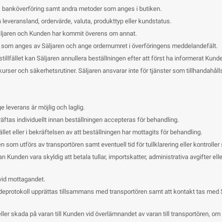
l, banköverföring samt andra metoder som anges i butiken.
leveransland, ordervärde, valuta, produkttyp eller kundstatus.
Säljaren och Kunden har kommit överens om annat.
to som anges av Säljaren och ange ordernumret i överföringens meddelandefält.
illfället kan Säljaren annullera beställningen efter att först ha informerat Kund
kurser och säkerhetsrutiner. Säljaren ansvarar inte för tjänster som tillhandahål
ge leverans är möjlig och laglig.
äftas individuellt innan beställningen accepteras för behandling.
let eller i bekräftelsen av att beställningen har mottagits för behandling.
 som utförs av transportören samt eventuell tid för tullklarering eller kontroller
n Kunden vara skyldig att betala tullar, importskatter, administrativa avgifter el
vid mottagandet.
deprotokoll upprättas tillsammans med transportören samt att kontakt tas med 
t eller skada på varan till Kunden vid överlämnandet av varan till transportören, 