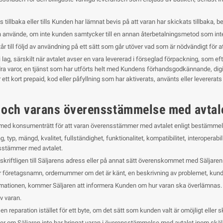
s tillbaka eller tills Kunden har lämnat bevis på att varan har skickats tillbaka, 
nvände, om inte kunden samtycker till en annan återbetalningsmetod som int
till följd av användning på ett sätt som går utöver vad som är nödvändigt för a
s i lag, särskilt när avtalet avser en vara levererad i förseglad förpackning, som e
dra varor, en tjänst som har utförts helt med Kundens förhandsgodkännande, digit
t kort prepaid, kod eller påfyllning som har aktiverats, använts eller levererats 
 och varans överensstämmelse med avtal
ed konsumenträtt för att varan överensstämmer med avtalet enligt bestämmel
typ, mängd, kvalitet, fullständighet, funktionalitet, kompatibilitet, interopera
nsstämmer med avtalet.
 skriftligen till Säljarens adress eller på annat sätt överenskommet med Säljaren
r företagsnamn, ordernummer om det är känt, en beskrivning av problemet, kund
klamationen, kommer Säljaren att informera Kunden om hur varan ska överlämnas.
v varan.
 en reparation istället för ett byte, om det sätt som kunden valt är omöjligt eller
eller om Säljaren inte har bringat varan i överensstämmelse med avtalet inom skäl