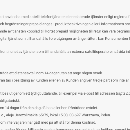
tt användas med satellittelefontjänster eller relaterade tjänster enligt reglerna 
ch begränsningar prepaid anges i produktbeskrivningen eller i informationen som
nde av tjänsten kopplad till kortet prepaid möjligheten till retur kan vara begräns
digital tjänst som tillhandahålls före utgången av ångerrätten, kan Konsumenten f
ler kontinuitet av tjänster som tillhandahålls av externa satellitoperatörer, såvida
da ett distansavtal inom 14 dagar utan att ange någon orsak.
n tas i besittning av Kunden eller en av Kunden angiven tredje part som inte är tra
 beslut genom ett tydligt uttalande, till exempel via e-post till adressen
ts@ts2.p
bligatoriskt.
m 14 dagar från den dag då han eller hon frånträdde avtalet.
.o., Aleje Jerozolimskie 65/79, lokal 15.03, 00-697 Warszawa, Polen.
 om inte Säljaren har gått med på att stå för denna kostnad.
kostnaden för den billigaste vanliga leveransen som erbjuds av butiken, senast