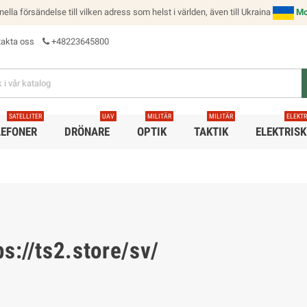
onella försändelse till vilken adress som helst i världen, även till Ukraina
Mo
akta oss
+48223645800
SATELLITER
UAV
MILITÄR
MILITÄR
ELEKT
LEFONER
DRÖNARE
OPTIK
TAKTIK
ELEKTRISK
s://ts2.store/sv/