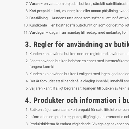
Varan
– en vara som erbjuds i butiken, särskilt satellitutrus
Kort prepaid
– kort, voucher, kod eller annan påfyllning avsedd 
Beställning
– Kundens uttalande som syftar till att ingå ett kö
Kundkonto
– en kostnadsfri butikfunktion som gör det möjligt
Vardagar
– dagar från måndag till fredag, med undantag för 
3. Regler för användning av buti
Kunden kan använda butiken som en registrerad användare elle
För att använda butiken behövs: en enhet med internetåtkomst
fungera korrekt.
Kunden ska använda butiken i enlighet med lagen, god sed oc
Det är förbjudet att tillhandahålla olagligt innehåll, innehåll s
Säljaren kan tillfälligt begränsa tillgången till butiken av tek
4. Produkter och information i b
Butiken säljer varor samt kort prepaid för satellittelefoner och
Information om produkter, priser, tillgänglighet, leveranstid 
Produktbilderna är endast vägledande. Viktiga egenskaper ho