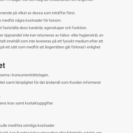
beroende på vilket av dessa som inträffar först.
e medför några kostnader för honom.
tt fastställa dess karaktär, egenskaper och funktion.
fter öppnandet inte kan returneras av hälso- eller hygienskäl, en
alt innehåll som inte levereras på ett fysiskt medium efter att
på ett sätt som medför att ångerrätten går förlorad i enlighet
et
serna i konsumenträttslagen.
bilitet samt lämplighet för det ändamål som Kunden informerat
.
ens krav samt kontaktuppgifter.
 skulle medföra orimliga kostnader.
ig tid, kan Kunden kräva prisavdrag eller frånträda avtalet, om