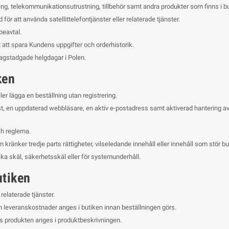
tning, telekommunikationsutrustning, tillbehör samt andra produkter som finns i b
för att använda satellittelefontjänster eller relaterade tjänster.
peavtal.
 att spara Kundens uppgifter och orderhistorik.
lagstadgade helgdagar i Polen.
ken
r lägga en beställning utan registrering.
, en uppdaterad webbläsare, en aktiv e-postadress samt aktiverad hantering av
h reglerna.
om kränker tredje parts rättigheter, vilseledande innehåll eller innehåll som stör b
niska skäl, säkerhetsskäl eller för systemunderhåll.
utiken
 relaterade tjänster.
och leveranskostnader anges i butiken innan beställningen görs.
s produkten anges i produktbeskrivningen.