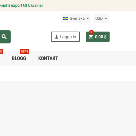
msfri export till Ukraina!
Svenska
USD
0
search
person
shopping_cart
Logga in
0,00 $
RO
NEWS
BLOGG
KONTAKT