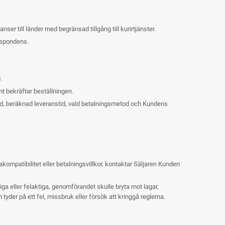
er till länder med begränsad tillgång till kurirtjänster.
respondens.
.
mt bekräftar beställningen.
nd, beräknad leveranstid, vald betalningsmetod och Kundens
ompatibilitet eller betalningsvillkor, kontaktar Säljaren Kunden
ga eller felaktiga, genomförandet skulle bryta mot lagar,
n tyder på ett fel, missbruk eller försök att kringgå reglerna.