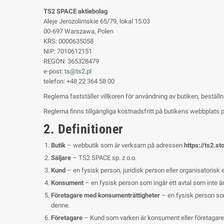
TS2 SPACE aktiebolag
Aleje Jerozolimskie 65/79, lokal 15.03
00-697 Warszawa, Polen
KRS: 0000635058
NIP: 7010612151
REGON: 365328479
e-post:
ts@ts2.pl
telefon: +48 22 364 58 00
Reglerna fastställer villkoren för användning av butiken, beställ
Reglerna finns tillgängliga kostnadsfritt på butikens webbplats p
2. Definitioner
Butik
– webbutik som är verksam på adressen
https://ts2.st
Säljare
– TS2 SPACE sp. z o.o.
Kund
– en fysisk person, juridisk person eller organisatorisk 
Konsument
– en fysisk person som ingår ett avtal som inte är
Företagare med konsumenträttigheter
– en fysisk person som
denne.
Företagare
– Kund som varken är konsument eller företagare