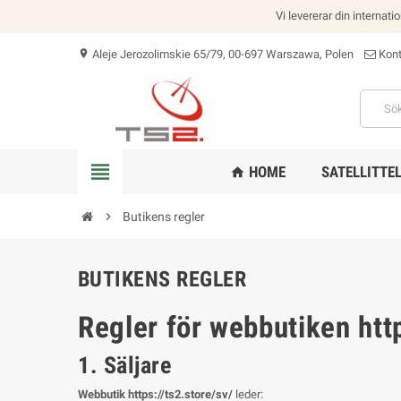
Vi levererar din internati
Aleje Jerozolimskie 65/79, 00-697 Warszawa, Polen
Kont
location_on
view_headline
HOME
SATELLITTE
home
chevron_right
Butikens regler
BUTIKENS REGLER
Regler för webbutiken http
1. Säljare
Webbutik https://ts2.store/sv/
leder: