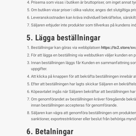
Priserna som visas i butiken är bruttopriser, om inget annat ty
Om butiken visar priser i olika valutor, anges det slutgiltiga 
Leveranskostnaden kan kräva individuell bekräftelse, särskilt v
Säljaren erbjuder inte produkter som tillverkas på kundens in
5. Lägga beställningar
Beställningar kan göras via webbplatsen
https://ts2.store/sv
För att lägga en beställning via webbutiken väljer kunden en 
Innan beställningen läggs får Kunden en sammanfattning som 
uppgifter.
Att klicka på knappen för att bekräfta beställningen innebär a
Efter att beställningen har lagts skickar Säljaren en bekräfte
Köpeavtalet ingås när Säljaren bekräftar att beställningen har
Om genomförandet av beställningen kräver föregående bekräfte
innan beställningen accepteras för genomförande.
Säljaren kan vägra att genomföra beställningen om produkten är
sanktioner, exportrestriktioner eller beslut från behöriga myndig
6. Betalningar