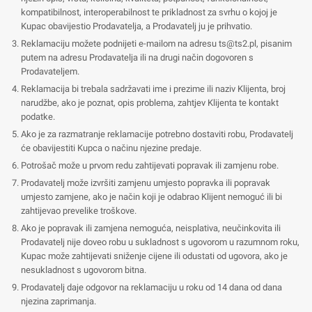
kompatibilnost, interoperabilnost te prikladnost za svrhu o kojoj je
Kupac obavijestio Prodavatelja, a Prodavatelj ju je prihvatio.
Reklamaciju možete podnijeti e-mailom na adresu
ts@ts2.pl
, pisanim
putem na adresu Prodavatelja ili na drugi način dogovoren s
Prodavateljem.
Reklamacija bi trebala sadržavati ime i prezime ili naziv Klijenta, broj
narudžbe, ako je poznat, opis problema, zahtjev Klijenta te kontakt
podatke.
Ako je za razmatranje reklamacije potrebno dostaviti robu, Prodavatelj
će obavijestiti Kupca o načinu njezine predaje.
Potrošač može u prvom redu zahtijevati popravak ili zamjenu robe.
Prodavatelj može izvršiti zamjenu umjesto popravka ili popravak
umjesto zamjene, ako je način koji je odabrao Klijent nemoguć ili bi
zahtijevao prevelike troškove.
Ako je popravak ili zamjena nemoguća, neisplativa, neučinkovita ili
Prodavatelj nije doveo robu u sukladnost s ugovorom u razumnom roku,
Kupac može zahtijevati sniženje cijene ili odustati od ugovora, ako je
nesukladnost s ugovorom bitna.
Prodavatelj daje odgovor na reklamaciju u roku od 14 dana od dana
njezina zaprimanja.