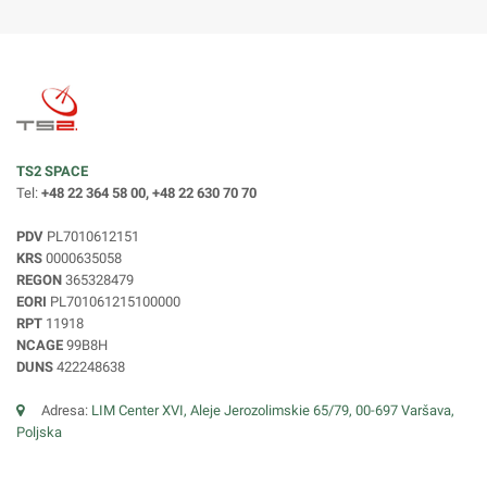
TS2 SPACE
Tel:
+48 22 364 58 00, +48 22 630 70 70
PDV
PL7010612151
KRS
0000635058
REGON
365328479
EORI
PL701061215100000
RPT
11918
NCAGE
99B8H
DUNS
422248638
Adresa:
LIM Center XVI, Aleje Jerozolimskie 65/79, 00-697 Varšava,
Poljska