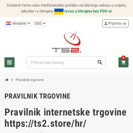
Dostavit ćemo vašu međunarodnu pošiljku na bilo koju adresu u svijetu,
također i u Ukrajinu
Izvoz u Ukrajinu bez PDV-a!
Hrvatski
USD
person
Prijavite se
0
view_headline
search
shopping_cart
chevron_right
Pravilnik trgovine
PRAVILNIK TRGOVINE
Pravilnik internetske trgovine
https://ts2.store/hr/