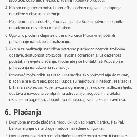
isporuke, odabranu metodu plaćanja i podatke o Kupcu.
Klikom na gumb za potvrdu narudžbe podrazumijeva se sklapanje
narudžbe s obvezom plaćanja.
Po zaprimanju narudžbe, Prodavatelj šalje Kupcu potvrdu o primitku
narudžbe na navedenu e-mail adresu.
Ugovor o prodaji sklapa se u trenutku kada Prodavatelj potvrdi
prihvaćanje narudžbe za realizaciju.
Ako je za realizaciju narudžbe potrebno prethodno potvrditi troškove
dostave, dostupnost proizvoda, izvozna ograničenja, usklađenost
podataka ili uvjete plaćanja, Prodavatelj će kontaktirati Kupca prije
prihvaćanja narudžbe na realizaciju.
Prodavač može odbiti realizaciju narudžbe ako proizvod nije dostupan,
plaćanje nije izvršeno, podaci Kupca su nepotpuni ili netočni, realizacija
bi kršila zakone, sankcije, izvozna ograničenja ili odluke nadležnih tijela,
dostava u navedenu zemlju ili na adresu nije moguća ili narudžba
ukazuje na pogrešku, zloupotrebu ili pokušaj zaobilaženja pravilnika.
6. Plaćanja
Dostupne metode plaćanja mogu uključivati ​​platnu karticu, PayPal,
bankovni prijenos te druge metode navedene u trgovini.
Dostupnost pojedinih metoda plaćanja može ovisiti o zemlji isporuke,