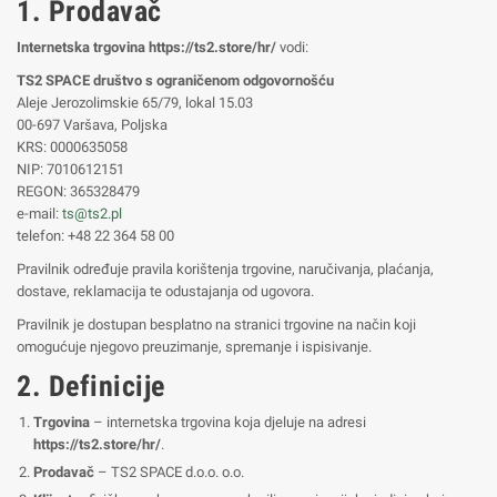
1. Prodavač
Internetska trgovina https://ts2.store/hr/
vodi:
TS2 SPACE društvo s ograničenom odgovornošću
Aleje Jerozolimskie 65/79, lokal 15.03
00-697 Varšava, Poljska
KRS: 0000635058
NIP: 7010612151
REGON: 365328479
e-mail:
ts@ts2.pl
telefon: +48 22 364 58 00
Pravilnik određuje pravila korištenja trgovine, naručivanja, plaćanja,
dostave, reklamacija te odustajanja od ugovora.
Pravilnik je dostupan besplatno na stranici trgovine na način koji
omogućuje njegovo preuzimanje, spremanje i ispisivanje.
2. Definicije
Trgovina
– internetska trgovina koja djeluje na adresi
https://ts2.store/hr/
.
Prodavač
– TS2 SPACE d.o.o. o.o.