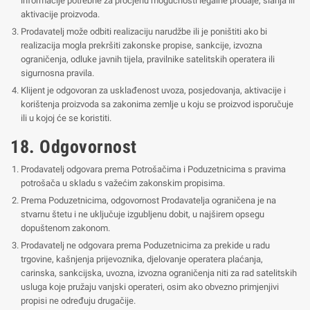
informacije potrebne za procjenu mogućnosti legalne prodaje, slanja ili
aktivacije proizvoda.
Prodavatelj može odbiti realizaciju narudžbe ili je poništiti ako bi
realizacija mogla prekršiti zakonske propise, sankcije, izvozna
ograničenja, odluke javnih tijela, pravilnike satelitskih operatera ili
sigurnosna pravila.
Klijent je odgovoran za usklađenost uvoza, posjedovanja, aktivacije i
korištenja proizvoda sa zakonima zemlje u koju se proizvod isporučuje
ili u kojoj će se koristiti.
18. Odgovornost
Prodavatelj odgovara prema Potrošačima i Poduzetnicima s pravima
potrošača u skladu s važećim zakonskim propisima.
Prema Poduzetnicima, odgovornost Prodavatelja ograničena je na
stvarnu štetu i ne uključuje izgubljenu dobit, u najširem opsegu
dopuštenom zakonom.
Prodavatelj ne odgovara prema Poduzetnicima za prekide u radu
trgovine, kašnjenja prijevoznika, djelovanje operatera plaćanja,
carinska, sankcijska, uvozna, izvozna ograničenja niti za rad satelitskih
usluga koje pružaju vanjski operateri, osim ako obvezno primjenjivi
propisi ne određuju drugačije.