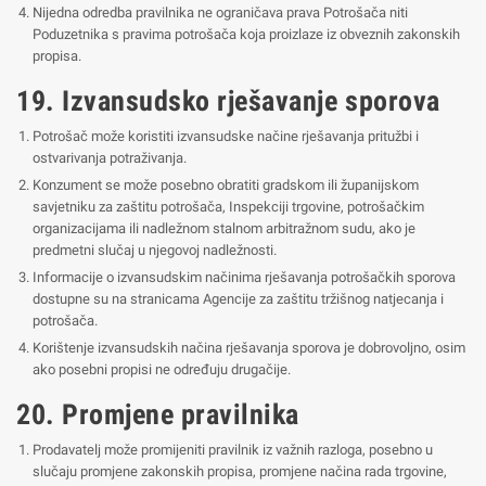
Nijedna odredba pravilnika ne ograničava prava Potrošača niti
Poduzetnika s pravima potrošača koja proizlaze iz obveznih zakonskih
propisa.
19. Izvansudsko rješavanje sporova
Potrošač može koristiti izvansudske načine rješavanja pritužbi i
ostvarivanja potraživanja.
Konzument se može posebno obratiti gradskom ili županijskom
savjetniku za zaštitu potrošača, Inspekciji trgovine, potrošačkim
organizacijama ili nadležnom stalnom arbitražnom sudu, ako je
predmetni slučaj u njegovoj nadležnosti.
Informacije o izvansudskim načinima rješavanja potrošačkih sporova
dostupne su na stranicama Agencije za zaštitu tržišnog natjecanja i
potrošača.
Korištenje izvansudskih načina rješavanja sporova je dobrovoljno, osim
ako posebni propisi ne određuju drugačije.
20. Promjene pravilnika
Prodavatelj može promijeniti pravilnik iz važnih razloga, posebno u
slučaju promjene zakonskih propisa, promjene načina rada trgovine,