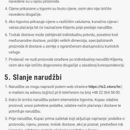
navedene su u opisu proizvoda.
Cijene prikazane u trgovini su bruto cijene, osim ako nije izričito
navedeno drugačije.
Ako trgovina prikazuje cijene u različitim valutama, konačna cijena i
valuta plaćanja bit će naznačene Klijentu prije predaje narudžbe.
Trošak dostave može zahtijevati individualnu potvrdu, posebno kod
međunarodne dostave, pošiljki velikih dimenzija, specijaliziranih
proizvoda ili dostave u zemlje s ograničenom dostupnošću kurirskih
usluga.
Prodavač ne nudi proizvode izrađene po individualnoj narudžbi Klijenta,
osim ako nije izričito dogovoreno drugačije u zasebnoj korespondenciji.
5. Slanje narudžbi
Narudžbe se mogu napraviti putem web stranice
https://ts2.store/hr/
,
e-mailom na adresu
ts@ts2.pl
ili telefonom na broj +48 22 364 58 00.
Kako bi izvršio narudžbu putem internetske trgovine, Kupac odabire
proizvod, unosi potrebne podatke, odabire način plaćanja i dostave te
potvrđuje narudžbu.
Prije narudžbe, Kupac prima sažetak koji uključuje najmanje: podatke o
proizvodu, cijenu, poreze, trošak dostave, ako je poznat, predviđeni rok