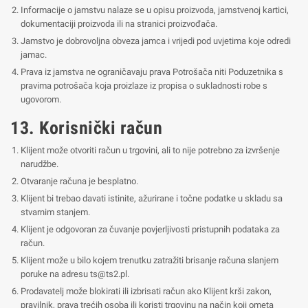
Informacije o jamstvu nalaze se u opisu proizvoda, jamstvenoj kartici,
dokumentaciji proizvoda ili na stranici proizvođača.
Jamstvo je dobrovoljna obveza jamca i vrijedi pod uvjetima koje odredi
jamac.
Prava iz jamstva ne ograničavaju prava Potrošača niti Poduzetnika s
pravima potrošača koja proizlaze iz propisa o sukladnosti robe s
ugovorom.
13. Korisnički račun
Klijent može otvoriti račun u trgovini, ali to nije potrebno za izvršenje
narudžbe.
Otvaranje računa je besplatno.
Klijent bi trebao davati istinite, ažurirane i točne podatke u skladu sa
stvarnim stanjem.
Klijent je odgovoran za čuvanje povjerljivosti pristupnih podataka za
račun.
Klijent može u bilo kojem trenutku zatražiti brisanje računa slanjem
poruke na adresu
ts@ts2.pl
.
Prodavatelj može blokirati ili izbrisati račun ako Klijent krši zakon,
pravilnik, prava trećih osoba ili koristi trgovinu na način koji ometa