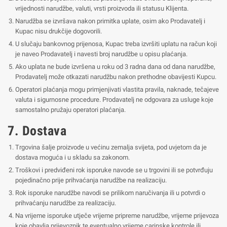
vrijednosti narudžbe, valuti, vrsti proizvoda ili statusu Klijenta.
Narudžba se izvršava nakon primitka uplate, osim ako Prodavatelj i
Kupac nisu drukčije dogovorili.
U slučaju bankovnog prijenosa, Kupac treba izvršiti uplatu na račun koji
je naveo Prodavatelj i navesti broj narudžbe u opisu plaćanja.
Ako uplata ne bude izvršena u roku od 3 radna dana od dana narudžbe,
Prodavatelj može otkazati narudžbu nakon prethodne obavijesti Kupcu.
Operatori plaćanja mogu primjenjivati vlastita pravila, naknade, tečajeve
valuta i sigurnosne procedure. Prodavatelj ne odgovara za usluge koje
samostalno pružaju operatori plaćanja.
7. Dostava
Trgovina šalje proizvode u većinu zemalja svijeta, pod uvjetom da je
dostava moguća i u skladu sa zakonom.
Troškovi i predviđeni rok isporuke navode se u trgovini ili se potvrđuju
pojedinačno prije prihvaćanja narudžbe na realizaciju.
Rok isporuke narudžbe navodi se prilikom naručivanja ili u potvrdi o
prihvaćanju narudžbe za realizaciju.
Na vrijeme isporuke utječe vrijeme pripreme narudžbe, vrijeme prijevoza
koje obavlja prijevoznik te eventualno vrijeme carinske kontrole ili