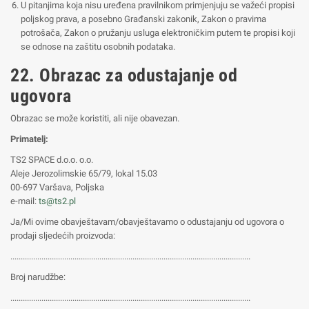
U pitanjima koja nisu uređena pravilnikom primjenjuju se važeći propisi
poljskog prava, a posebno Građanski zakonik, Zakon o pravima
potrošača, Zakon o pružanju usluga elektroničkim putem te propisi koji
se odnose na zaštitu osobnih podataka.
22. Obrazac za odustajanje od
ugovora
Obrazac se može koristiti, ali nije obavezan.
Primatelj:
TS2 SPACE d.o.o. o.o.
Aleje Jerozolimskie 65/79, lokal 15.03
00-697 Varšava, Poljska
e-mail:
ts@ts2.pl
Ja/Mi ovime obavještavam/obavještavamo o odustajanju od ugovora o
prodaji sljedećih proizvoda:
....................................................................................................................
Broj narudžbe:
....................................................................................................................