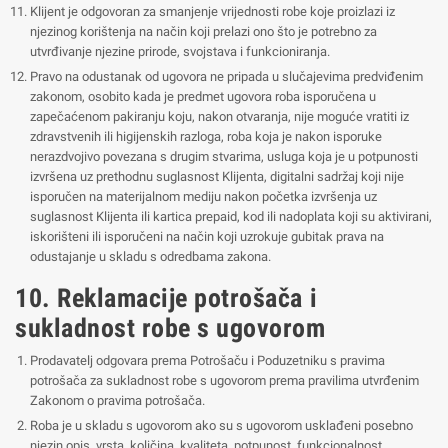
Klijent je odgovoran za smanjenje vrijednosti robe koje proizlazi iz
njezinog korištenja na način koji prelazi ono što je potrebno za
utvrđivanje njezine prirode, svojstava i funkcioniranja.
Pravo na odustanak od ugovora ne pripada u slučajevima predviđenim
zakonom, osobito kada je predmet ugovora roba isporučena u
zapečaćenom pakiranju koju, nakon otvaranja, nije moguće vratiti iz
zdravstvenih ili higijenskih razloga, roba koja je nakon isporuke
nerazdvojivo povezana s drugim stvarima, usluga koja je u potpunosti
izvršena uz prethodnu suglasnost Klijenta, digitalni sadržaj koji nije
isporučen na materijalnom mediju nakon početka izvršenja uz
suglasnost Klijenta ili kartica prepaid, kod ili nadoplata koji su aktivirani,
iskorišteni ili isporučeni na način koji uzrokuje gubitak prava na
odustajanje u skladu s odredbama zakona.
10. Reklamacije potrošača i
sukladnost robe s ugovorom
Prodavatelj odgovara prema Potrošaču i Poduzetniku s pravima
potrošača za sukladnost robe s ugovorom prema pravilima utvrđenim
Zakonom o pravima potrošača.
Roba je u skladu s ugovorom ako su s ugovorom usklađeni posebno
njezin opis, vrsta, količina, kvaliteta, potpunost, funkcionalnost,