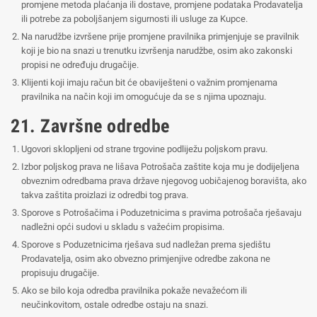
promjene metoda plaćanja ili dostave, promjene podataka Prodavatelja
ili potrebe za poboljšanjem sigurnosti ili usluge za Kupce.
Na narudžbe izvršene prije promjene pravilnika primjenjuje se pravilnik
koji je bio na snazi u trenutku izvršenja narudžbe, osim ako zakonski
propisi ne određuju drugačije.
Klijenti koji imaju račun bit će obaviješteni o važnim promjenama
pravilnika na način koji im omogućuje da se s njima upoznaju.
21. Završne odredbe
Ugovori sklopljeni od strane trgovine podliježu poljskom pravu.
Izbor poljskog prava ne lišava Potrošača zaštite koja mu je dodijeljena
obveznim odredbama prava države njegovog uobičajenog boravišta, ako
takva zaštita proizlazi iz odredbi tog prava.
Sporove s Potrošačima i Poduzetnicima s pravima potrošača rješavaju
nadležni opći sudovi u skladu s važećim propisima.
Sporove s Poduzetnicima rješava sud nadležan prema sjedištu
Prodavatelja, osim ako obvezno primjenjive odredbe zakona ne
propisuju drugačije.
Ako se bilo koja odredba pravilnika pokaže nevažećom ili
neučinkovitom, ostale odredbe ostaju na snazi.