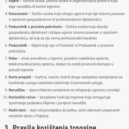
Klijent
– fizička osoba, pravna osoba ili organizacijska jedinica koja
daje narudžbu ili koristi trgovinu.
Konzument
– fizička osoba koja sklapa ugovor koji nije izravno povezan
s njezinom gospodarskom ili profesionalnom djelatnošću.
Poduzetnik s pravima potrošača
– fizička osoba koja obavlja
gospodarsku djelatnost i sklapa ugovor izravno povezan s njezinom
djelatnošću, ali koji za nju nema profesionalni karakter.
Poduzetnik
– Klijent koji nije ni Potrošač ni Poduzetnik s pravima
potrošača.
Roba
– stvar ponuđena u trgovini, posebno satelitska oprema,
telekomunikacijska oprema, dodaci te ostali proizvodi dostupni u
ponudi trgovine.
Karta prepaid
– kartica, vaučer, kod ili druga nadoplata namijenjena za
korištenje usluga satelitske telefonije ili povezanih usluga.
Narudžba
– izjava Klijenta usmjerena na sklapanje ugovora o prodaji.
Korisnički račun
– besplatna funkcija trgovine koja omogućuje
spremanje podataka Klijenta i povijesti narudžbi.
Radni dani
– dani od ponedjeljka do petka, osim zakonom propisanih
neradnih dana u Poljskoj.
3. Pravila korištenja trgovine