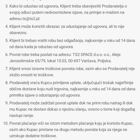
Kako bi odustao od ugovora, Klijent treba obavijestiti Prodavatelja o
svojoj odluci putem nedvosmislene izjave, na primjer e-mailom na
adresu
ts@ts2.pl
.
Klijent može koristiti obrazac za odustajanje od ugovora, ali to nije
obavezno.
Klijent bi trebao vratiti robu bez odgađanja, najkasnije u roku od 14 dana
od dana kada je odustao od ugovora.
Povrat robe treba poslati na adresu: TS2 SPACE d.o.o. o.o., Aleje
Jerozolimskie 65/79, lokal 15.03, 00-697 Varšava, Poljska.
Klijent snosi izravne troškove povrata robe, osim ako se Prodavatelj nije
složio snositi te troškove.
Prodavatelj vraća Kupcu primljene uplate, uključujući trošak najjeftinije
obične dostave koju nudi trgovina, najkasnije u roku od 14 dana od dana
primitka izjave o odustajanju od ugovora.
Prodavatelj može zadržati povrat uplate dok ne primi robu natrag ili dok
mu Kupac ne dostavi dokaz o njezinu slanju, ovisno o tome koji događaj
nastupi ranije.
Povrat plaćanja vrši se istom metodom plaćanja koju je koristio Kupac,
osim ako Kupac pristane na drugu metodu povrata koja za njega ne
uzrokuje dodatne troškove.