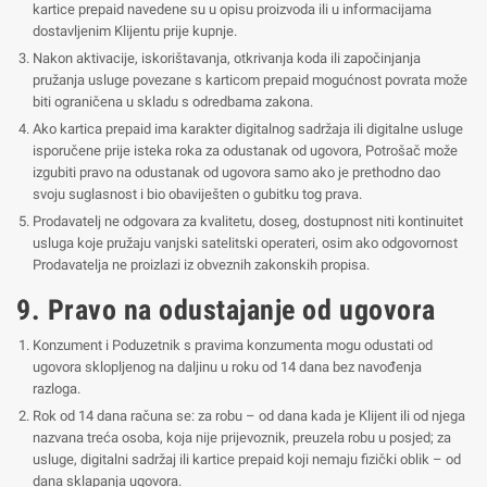
kartice prepaid navedene su u opisu proizvoda ili u informacijama
dostavljenim Klijentu prije kupnje.
Nakon aktivacije, iskorištavanja, otkrivanja koda ili započinjanja
pružanja usluge povezane s karticom prepaid mogućnost povrata može
biti ograničena u skladu s odredbama zakona.
Ako kartica prepaid ima karakter digitalnog sadržaja ili digitalne usluge
isporučene prije isteka roka za odustanak od ugovora, Potrošač može
izgubiti pravo na odustanak od ugovora samo ako je prethodno dao
svoju suglasnost i bio obaviješten o gubitku tog prava.
Prodavatelj ne odgovara za kvalitetu, doseg, dostupnost niti kontinuitet
usluga koje pružaju vanjski satelitski operateri, osim ako odgovornost
Prodavatelja ne proizlazi iz obveznih zakonskih propisa.
9. Pravo na odustajanje od ugovora
Konzument i Poduzetnik s pravima konzumenta mogu odustati od
ugovora sklopljenog na daljinu u roku od 14 dana bez navođenja
razloga.
Rok od 14 dana računa se: za robu – od dana kada je Klijent ili od njega
nazvana treća osoba, koja nije prijevoznik, preuzela robu u posjed; za
usluge, digitalni sadržaj ili kartice prepaid koji nemaju fizički oblik – od
dana sklapanja ugovora.