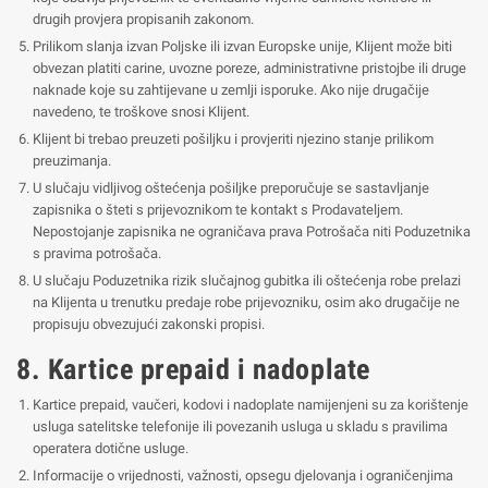
drugih provjera propisanih zakonom.
Prilikom slanja izvan Poljske ili izvan Europske unije, Klijent može biti
obvezan platiti carine, uvozne poreze, administrativne pristojbe ili druge
naknade koje su zahtijevane u zemlji isporuke. Ako nije drugačije
navedeno, te troškove snosi Klijent.
Klijent bi trebao preuzeti pošiljku i provjeriti njezino stanje prilikom
preuzimanja.
U slučaju vidljivog oštećenja pošiljke preporučuje se sastavljanje
zapisnika o šteti s prijevoznikom te kontakt s Prodavateljem.
Nepostojanje zapisnika ne ograničava prava Potrošača niti Poduzetnika
s pravima potrošača.
U slučaju Poduzetnika rizik slučajnog gubitka ili oštećenja robe prelazi
na Klijenta u trenutku predaje robe prijevozniku, osim ako drugačije ne
propisuju obvezujući zakonski propisi.
8. Kartice prepaid i nadoplate
Kartice prepaid, vaučeri, kodovi i nadoplate namijenjeni su za korištenje
usluga satelitske telefonije ili povezanih usluga u skladu s pravilima
operatera dotične usluge.
Informacije o vrijednosti, važnosti, opsegu djelovanja i ograničenjima