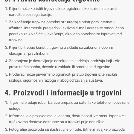
Klijent može koristiti trgovinu kao registrirani korisnik ili napraviti
narudžbu bez registracije.
Za korištenje trgovine potrebni su: uređaj s pristupom internetu,
ažurirani internetski preglednik, aktivna e-mail adresa te omogućena
podrška za kolačiće i JavaScript, ako je to potrebno za ispravan rad
trgovine.
Klijent bi trebao koristiti trgovinu u skladu sa zakonom, dobrim
običajima i pravilnikom.
Zabranjeno je dostavljanje nezakonitih sadržaja, sadržaja koji krše
prava trećih osoba, dovode u zabludu ili ometaju rad trgovine.
Prodavač može privremeno ograničiti pristup trgovini iz tehničkih
razloga, sigurnosnih razloga ili zbog održavanja sustava.
4. Proizvodi i informacije u trgovini
Trgovina prodaje robu i kartice prepaid za satelitske telefone i povezane
usluge.
Informacije o proizvodima, cijenama, dostupnosti, vremenu isporuke i
troškovima dostave dostupne su u trgovini prije narudžbe.
Fotografije proizvoda su ilustrativne prirode. Bitne značajke proizvoda