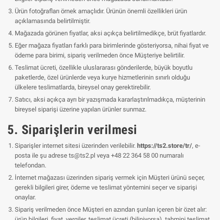
Ürün fotoğrafları örnek amaçlıdır. Ürünün önemli özellikleri ürün
açıklamasında belirtilmiştir.
Mağazada görünen fiyatlar, aksi açıkça belirtilmedikçe, brüt fiyatlardır.
Eğer mağaza fiyatları farklı para birimlerinde gösteriyorsa, nihai fiyat ve
ödeme para birimi, sipariş verilmeden önce Müşteriye belirtilir.
Teslimat ücreti, özellikle uluslararası gönderilerde, büyük boyutlu
paketlerde, özel ürünlerde veya kurye hizmetlerinin sınırlı olduğu
ülkelere teslimatlarda, bireysel onay gerektirebilir.
Satıcı, aksi açıkça ayrı bir yazışmada kararlaştırılmadıkça, müşterinin
bireysel siparişi üzerine yapılan ürünler sunmaz.
5. Siparişlerin verilmesi
Siparişler internet sitesi üzerinden verilebilir.
https://ts2.store/tr/
, e-
posta ile şu adrese
ts@ts2.pl
veya +48 22 364 58 00 numaralı
telefondan.
İnternet mağazası üzerinden sipariş vermek için Müşteri ürünü seçer,
gerekli bilgileri girer, ödeme ve teslimat yöntemini seçer ve siparişi
onaylar.
Sipariş verilmeden önce Müşteri en azından şunları içeren bir özet alır:
ürün bilgileri, fiyat, vergiler, teslimat ücreti (biliniyorsa), tahmini teslimat