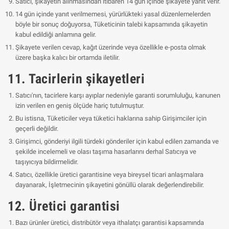
Satıcı, şikayetin alınmasından itibaren 14 gün içinde şikayete yanıt verir.
14 gün içinde yanıt verilmemesi, yürürlükteki yasal düzenlemelerden
böyle bir sonuç doğuyorsa, Tüketicinin talebi kapsamında şikayetin
kabul edildiği anlamına gelir.
Şikayete verilen cevap, kağıt üzerinde veya özellikle e-posta olmak
üzere başka kalıcı bir ortamda iletilir.
11. Tacirlerin şikayetleri
Satıcı'nın, tacirlere karşı ayıplar nedeniyle garanti sorumluluğu, kanunen
izin verilen en geniş ölçüde hariç tutulmuştur.
Bu istisna, Tüketiciler veya tüketici haklarına sahip Girişimciler için
geçerli değildir.
Girişimci, gönderiyi ilgili türdeki gönderiler için kabul edilen zamanda ve
şekilde incelemeli ve olası taşıma hasarlarını derhal Satıcıya ve
taşıyıcıya bildirmelidir.
Satıcı, özellikle üretici garantisine veya bireysel ticari anlaşmalara
dayanarak, İşletmecinin şikayetini gönüllü olarak değerlendirebilir.
12. Üretici garantisi
Bazı ürünler üretici, distribütör veya ithalatçı garantisi kapsamında