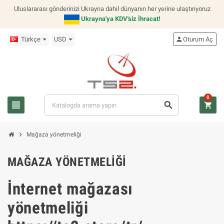
Uluslararası gönderinizi Ukrayna dahil dünyanın her yerine ulaştırıyoruz
Ukrayna'ya KDV'siz İhracat!
Türkçe
USD
person
Oturum Aç
0
view_headline
search
shopping_cart
chevron_right
Mağaza yönetmeliği
MAĞAZA YÖNETMELIĞI
İnternet mağazası
yönetmeliği