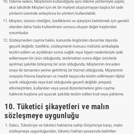
Ödeme iadesi, Müşterinin kullandığıyla aynı ödeme yöntemiyle yapılır,
aksi takdirde Müşteri için ek bir maliyet oluşturmayan başka bir iade
yöntemi üzerinde anlaşılırsa bu yöntem kullanılabilir.
Müşteri, ürünün niteliğini, özelliklerini ve işleyişini belirlemek için gerekli
olandan daha fazla kullanılması sonucu oluşan değer kaybından
sorumludur.
Sözleşmeden cayma hakkı, kanunda öngörülen durumlar dışında
geçerli değildir; özellikle, sözleşmenin konusu mühürlü ambalajda
teslim edilen ve açıldıktan sonra sağlık veya hijyen nedenleriyle iade
edilemeyen bir ürün olduğunda, teslimattan sonra diğer ürünlerle
ayrılmaz şekilde birleşmiş bir ürün olduğunda, Müşterinin önceden
onayı ile tamamen yerine getirilmiş bir hizmet olduğunda, Müşterinin
onayıyla ifasına başlanan ve maddi taşıyıcıda teslim edilmeyen dijital
içerik olduğunda veya kart olduğunda geçerli değildir. prepaid,
etkinleştirilen, kullanılan veya yasal düzenlemelere göre cayma
hakkının kaybına yol açacak şekilde teslim edilen kod veya yükleme.
10. Tüketici şikayetleri ve malın
sözleşmeye uygunluğu
Satıcı, Tüketiciye ve tüketici haklarına sahip Girişimciye karşı, malın
sözleşmeye uygunluğundan, tüketici hakları yasasında belirtilen