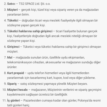
Satıcı
– TS2 SPACE Ltd. Şti. o.o.
Müşteri
– gerçek kişi, tüzel kişi veya sipariş veren ya da mağazadan
yararlanan birim.
Tüketici
– doğrudan ticari veya mesleki faaliyetiyle ilgili olmayan bir
sözleşme yapan gerçek kişi.
Tüketici haklarına sahip girişimci
– ticari faaliyette bulunan gerçek
kişi, faaliyetleriyle doğrudan ilgili ancak mesleki niteliği olmayan bir
sözleşme yapan kişi.
Girişimci
– Tüketici veya tüketici haklarına sahip bir girişimci olmayan
müşteri.
Mal
– mağazada sunulan ürün, özellikle uydu ekipmanları,
telekomünikasyon cihazları, aksesuarlar ve mağazanın sunduğu diğer
ürünler.
Kart prepaid
– uydu telefon hizmetleri veya ilgili hizmetlerden
yararlanmak için tasarlanmış kart, kupon, kod veya diğer yükleme.
Sipariş
– satış sözleşmesi yapmaya yönelik Müşteri beyanı.
Müşteri hesabı
– mağazanın, Müşterinin verilerini ve sipariş geçmişini
kaydetmesini sağlayan ücretsiz bir özelliğidir.
İş günleri
– Pazartesiden cumaya kadar olan günler, Polonya'da resmi
tatil günleri hariç.