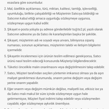
esaslara göre sorumludur.
Mal, özellikle açıklaması, türü, miktarı, kalitesi, tamlığı, işlevselliği,
uyumluluğu, birlikte çalışabilirliği ve Müşterinin Satıcıya bildirdiği ve
Satıcının kabul ettiği amaca uygunluğu sözleşmeye uygunsa,
sözleşmeye uygun kabul edilir.
Şikayet e-posta yoluyla şu adrese gönderilebilir
ts@ts2.pl
, yazılı olarak
Satıcının adresine ya da Satıcı ile kararlaştırılan başka bir şekilde.
Şikayet, müşterinin adı ve soyadı veya unvanı, biliniyorsa sipariş
numarası, sorunun açıklaması, müşterinin talebi ve iletişim bilgilerini
içermelidir.
Şikayetin incelenmesi için ürünün teslim edilmesi gerekiyorsa, Satıcı
ürünü nasıl teslim edeceği konusunda Müşteriyi bilgilendirecektir.
Tüketici öncelikle malın onarılmasını veya değiştirilmesini talep edebilir.
Satıcı, Müşteri tarafından seçilen yöntemin imkansız olması ya da aşırı
maliyet gerektirmesi durumunda, onarım yerine değişim veya değişim
yerine onarım yapabilir.
Eğer onarım veya değişim mümkün değilse, maliyetli ise, etkisiz ise ya
da Satıcı malı makul bir süre içinde sözleşmeye uygun hale
getirmemişse, Müşteri fiyat indirimi talep edebilir veya sözleşmeden
cayabilir, eğer sözleşmeye aykırılık önemliyse.