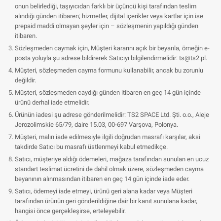
onun belirlediği, taşıyıcıdan farklı bir üçüncü kişi tarafından teslim
alındığı günden itibaren; hizmetler, dijital içerikler veya kartlar için ise
prepaid maddi olmayan şeyler için – sözleşmenin yapıldığı günden
itibaren.
Sözleşmeden caymak için, Müşteri kararını açık bir beyanla, örneğin e-
posta yoluyla şu adrese bildirerek Satıcıyı bilgilendirmelidir:
ts@ts2.pl
.
Müşteri, sözleşmeden cayma formunu kullanabilir, ancak bu zorunlu
değildir.
Müşteri, sözleşmeden caydığı günden itibaren en geç 14 gün içinde
ürünü derhal iade etmelidir.
Ürünün iadesi şu adrese gönderilmelidir: TS2 SPACE Ltd. Şti. o.o., Aleje
Jerozolimskie 65/79, daire 15.03, 00-697 Varşova, Polonya.
Müşteri, malın iade edilmesiyle ilgili doğrudan masrafı karşılar, aksi
takdirde Satıcı bu masrafı üstlenmeyi kabul etmedikçe.
Satıcı, müşteriye aldığı ödemeleri, mağaza tarafından sunulan en ucuz
standart teslimat ücretini de dahil olmak üzere, sözleşmeden cayma
beyanının alınmasından itibaren en geç 14 gün içinde iade eder.
Satıcı, ödemeyi iade etmeyi, ürünü geri alana kadar veya Müşteri
tarafından ürünün geri gönderildiğine dair bir kanıt sunulana kadar,
hangisi önce gerçekleşirse, erteleyebilir.