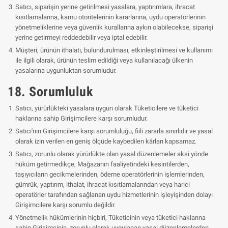
Satıcı, siparişin yerine getirilmesi yasalara, yaptırımlara, ihracat
kısıtlamalarına, kamu otoritelerinin kararlarına, uydu operatörlerinin
yönetmeliklerine veya güvenlik kurallarına aykırı olabilecekse, siparişi
yerine getirmeyi reddedebilir veya iptal edebilir.
Müşteri, ürünün ithalatı, bulundurulması, etkinleştirilmesi ve kullanımı
ile ilgili olarak, ürünün teslim edildiği veya kullanılacağı ülkenin
yasalarına uygunluktan sorumludur.
18. Sorumluluk
Satıcı, yürürlükteki yasalara uygun olarak Tüketicilere ve tüketici
haklarına sahip Girişimcilere karşı sorumludur.
Satıcı'nın Girişimcilere karşı sorumluluğu, fiili zararla sınırlıdır ve yasal
olarak izin verilen en geniş ölçüde kaybedilen kârları kapsamaz.
Satıcı, zorunlu olarak yürürlükte olan yasal düzenlemeler aksi yönde
hüküm getirmedikçe, Mağazanın faaliyetindeki kesintilerden,
taşıyıcıların gecikmelerinden, ödeme operatörlerinin işlemlerinden,
gümrük, yaptırım, ithalat, ihracat kısıtlamalarından veya harici
operatörler tarafından sağlanan uydu hizmetlerinin işleyişinden dolayı
Girişimcilere karşı sorumlu değildir.
Yönetmelik hükümlerinin hiçbiri, Tüketicinin veya tüketici haklarına
sahip Girişimcinin, zorunlu olarak uygulanan yasal düzenlemelerden