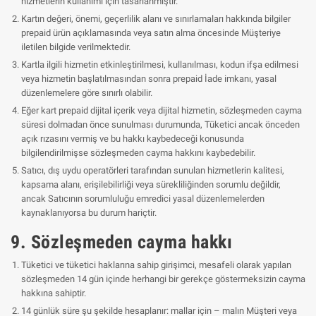
hizmetlerin kullanımı için tasarlanmıştır.
Kartın değeri, önemi, geçerlilik alanı ve sınırlamaları hakkında bilgiler
prepaid ürün açıklamasında veya satın alma öncesinde Müşteriye
iletilen bilgide verilmektedir.
Kartla ilgili hizmetin etkinleştirilmesi, kullanılması, kodun ifşa edilmesi
veya hizmetin başlatılmasından sonra prepaid İade imkanı, yasal
düzenlemelere göre sınırlı olabilir.
Eğer kart prepaid dijital içerik veya dijital hizmetin, sözleşmeden cayma
süresi dolmadan önce sunulması durumunda, Tüketici ancak önceden
açık rızasını vermiş ve bu hakkı kaybedeceği konusunda
bilgilendirilmişse sözleşmeden cayma hakkını kaybedebilir.
Satıcı, dış uydu operatörleri tarafından sunulan hizmetlerin kalitesi,
kapsama alanı, erişilebilirliği veya sürekliliğinden sorumlu değildir,
ancak Satıcının sorumluluğu emredici yasal düzenlemelerden
kaynaklanıyorsa bu durum hariçtir.
9. Sözleşmeden cayma hakkı
Tüketici ve tüketici haklarına sahip girişimci, mesafeli olarak yapılan
sözleşmeden 14 gün içinde herhangi bir gerekçe göstermeksizin cayma
hakkına sahiptir.
14 günlük süre şu şekilde hesaplanır: mallar için – malın Müşteri veya