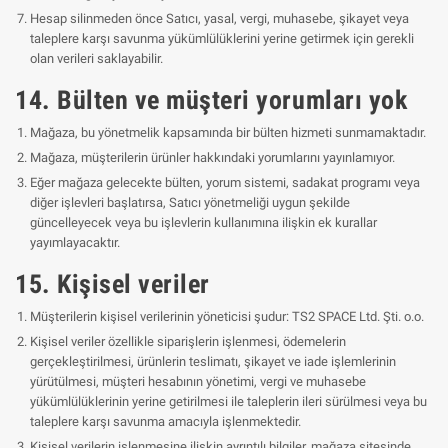
Hesap silinmeden önce Satıcı, yasal, vergi, muhasebe, şikayet veya
taleplere karşı savunma yükümlülüklerini yerine getirmek için gerekli
olan verileri saklayabilir.
14. Bülten ve müşteri yorumları yok
Mağaza, bu yönetmelik kapsamında bir bülten hizmeti sunmamaktadır.
Mağaza, müşterilerin ürünler hakkındaki yorumlarını yayınlamıyor.
Eğer mağaza gelecekte bülten, yorum sistemi, sadakat programı veya
diğer işlevleri başlatırsa, Satıcı yönetmeliği uygun şekilde
güncelleyecek veya bu işlevlerin kullanımına ilişkin ek kurallar
yayımlayacaktır.
15. Kişisel veriler
Müşterilerin kişisel verilerinin yöneticisi şudur: TS2 SPACE Ltd. Şti. o.o.
Kişisel veriler özellikle siparişlerin işlenmesi, ödemelerin
gerçekleştirilmesi, ürünlerin teslimatı, şikayet ve iade işlemlerinin
yürütülmesi, müşteri hesabının yönetimi, vergi ve muhasebe
yükümlülüklerinin yerine getirilmesi ile taleplerin ileri sürülmesi veya bu
taleplere karşı savunma amacıyla işlenmektedir.
Kişisel verilerin işlenmesine ilişkin ayrıntılı bilgiler, mağaza sitesinde