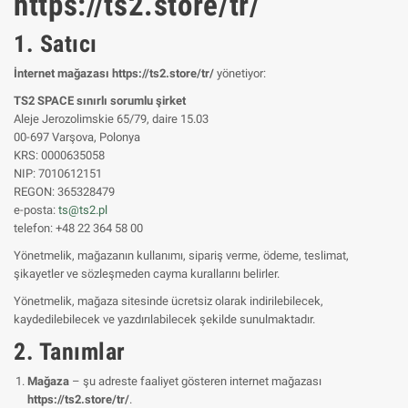
https://ts2.store/tr/
1. Satıcı
İnternet mağazası https://ts2.store/tr/
yönetiyor:
TS2 SPACE sınırlı sorumlu şirket
Aleje Jerozolimskie 65/79, daire 15.03
00-697 Varşova, Polonya
KRS: 0000635058
NIP: 7010612151
REGON: 365328479
e-posta:
ts@ts2.pl
telefon: +48 22 364 58 00
Yönetmelik, mağazanın kullanımı, sipariş verme, ödeme, teslimat,
şikayetler ve sözleşmeden cayma kurallarını belirler.
Yönetmelik, mağaza sitesinde ücretsiz olarak indirilebilecek,
kaydedilebilecek ve yazdırılabilecek şekilde sunulmaktadır.
2. Tanımlar
Mağaza
– şu adreste faaliyet gösteren internet mağazası
https://ts2.store/tr/
.