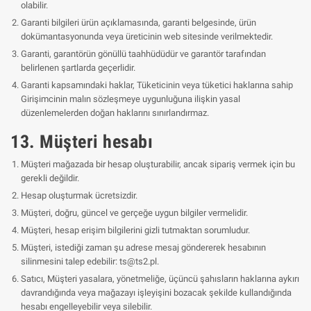
olabilir.
Garanti bilgileri ürün açıklamasında, garanti belgesinde, ürün
dokümantasyonunda veya üreticinin web sitesinde verilmektedir.
Garanti, garantörün gönüllü taahhüdüdür ve garantör tarafından
belirlenen şartlarda geçerlidir.
Garanti kapsamındaki haklar, Tüketicinin veya tüketici haklarına sahip
Girişimcinin malın sözleşmeye uygunluğuna ilişkin yasal
düzenlemelerden doğan haklarını sınırlandırmaz.
13. Müşteri hesabı
Müşteri mağazada bir hesap oluşturabilir, ancak sipariş vermek için bu
gerekli değildir.
Hesap oluşturmak ücretsizdir.
Müşteri, doğru, güncel ve gerçeğe uygun bilgiler vermelidir.
Müşteri, hesap erişim bilgilerini gizli tutmaktan sorumludur.
Müşteri, istediği zaman şu adrese mesaj göndererek hesabının
silinmesini talep edebilir:
ts@ts2.pl
.
Satıcı, Müşteri yasalara, yönetmeliğe, üçüncü şahısların haklarına aykırı
davrandığında veya mağazayı işleyişini bozacak şekilde kullandığında
hesabı engelleyebilir veya silebilir.