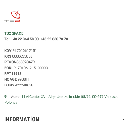
TS2 SPACE
Tel:
+48 22 364 58 00, +48 22 630 70 70
KDV
PL7010612151
KRS
0000635058
REGON365328479
EORI
PL701061215100000
RPT11918
NCAGE
99B8H
DUNS
422248638
Adres:
LIM Center XVI, Aleje Jerozolimskie 65/79, 00-697 Varşova,
Polonya
INFORMATION